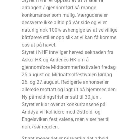
Styret i NHF er opptatt av at vi skal få
arrangert / gjennomført så mange
konkurranser som mulig. Værgudene er
dessverre ikke alltid på vår side og vi er
naturlig nok 100% avhengige av at velvillige
båtførere stiller opp slik at vi kan få komme
oss ut på havet.
Styret i NHF innvilger herved søknaden fra
Asker HK og Andenes HK om å
gjennomføre Midtsommerfestivalen fredag
25.august og Midnattsolfestivalen lørdag
26. og 27.august. Redigerte annonser er
allerede mottatt og lagt ut på hjemmesiden.
Ny påmeldingsfrist er satt til 30.juni.
Styret er klar over at konkurransene på
Andøya vil kollidere med Østfold- og
Engelsviken festivalene, men viser her til
nord/sør-regelen.
Styret mener det er prisverdig det arbeid