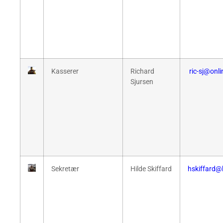
Kasserer
Richard
ric-sj@onl
Sjursen
Sekretær
Hilde Skiffard
hskiffard@