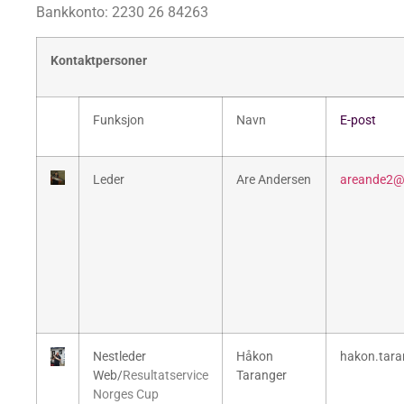
Bankkonto: 2230 26 84263
Kontaktpersoner
Funksjon
Navn
E-post
Leder
Are Andersen
areand
e2@
Nestleder
Håkon
hakon.tara
Web/
Resultatservice
Taranger
Norges Cup