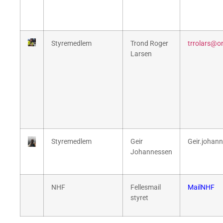
Styremedlem
Trond Roger
trrolars@on
Larsen
Styremedlem
Geir
Geir.joha
Johannessen
NHF
Fellesmail
MailNHF
styret