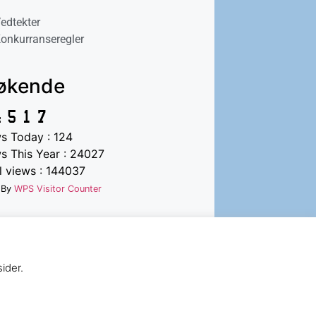
edtekter
onkurranseregler
økende
s Today : 124
s This Year : 24027
l views : 144037
 By
WPS Visitor Counter
ider.