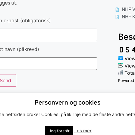
gges ut.
NHF V
NHF K
n e-post (obligatorisk)
Bes
tt navn (påkrevd)
View
View
Tota
Powered
Personvern og cookies
e nettsiden bruker Cookies, på lik linje med de fleste andre netts
Les mer
Jeg forstår