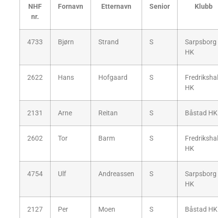
NHF
Fornavn
Etternavn
Senior
Klubb
nr.
4733
Bjørn
Strand
S
Sarpsborg
HK
2622
Hans
Hofgaard
S
Fredriksha
HK
2131
Arne
Reitan
S
Båstad HK
2602
Tor
Barm
S
Fredriksha
HK
4754
Ulf
Andreassen
S
Sarpsborg
HK
2127
Per
Moen
S
Båstad HK