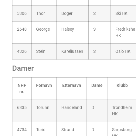
5306
Thor
Boger
S
Ski HK
2648
George
Halsey
S
Fredriksha
HK
4326
Stein
Kareliussen
S
Oslo HK
Damer
NHF
Fornavn
Etternavn
Dame
Klubb
nr.
6335
Torunn
Handeland
D
Trondheim
HK
4734
Turid
Strand
D
Sarpsborg