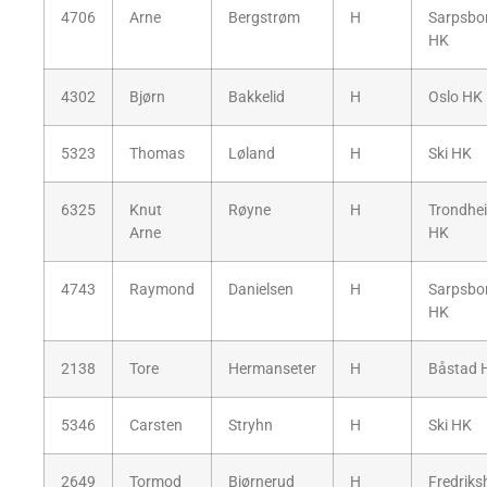
4706
Arne
Bergstrøm
H
Sarpsbo
HK
4302
Bjørn
Bakkelid
H
Oslo HK
5323
Thomas
Løland
H
Ski HK
6325
Knut
Røyne
H
Trondhe
Arne
HK
4743
Raymond
Danielsen
H
Sarpsbo
HK
2138
Tore
Hermanseter
H
Båstad 
5346
Carsten
Stryhn
H
Ski HK
2649
Tormod
Bjørnerud
H
Fredriks