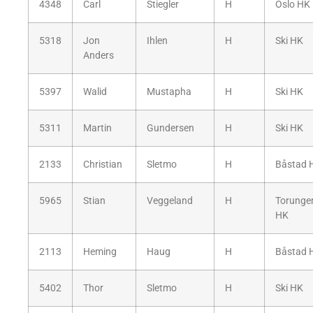
4348
Carl
Stiegler
H
Oslo HK
5318
Jon
Ihlen
H
Ski HK
Anders
5397
Walid
Mustapha
H
Ski HK
5311
Martin
Gundersen
H
Ski HK
2133
Christian
Sletmo
H
Båstad 
5965
Stian
Veggeland
H
Torunge
HK
2113
Heming
Haug
H
Båstad 
5402
Thor
Sletmo
H
Ski HK