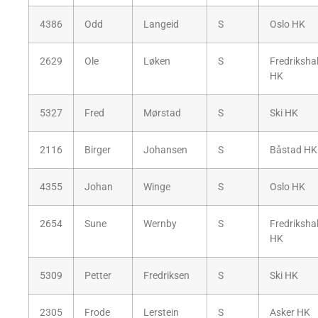
4386
Odd
Langeid
S
Oslo HK
2629
Ole
Løken
S
Fredriksha
HK
5327
Fred
Mørstad
S
Ski HK
2116
Birger
Johansen
S
Båstad HK
4355
Johan
Winge
S
Oslo HK
2654
Sune
Wernby
S
Fredriksha
HK
5309
Petter
Fredriksen
S
Ski HK
2305
Frode
Lerstein
S
Asker HK