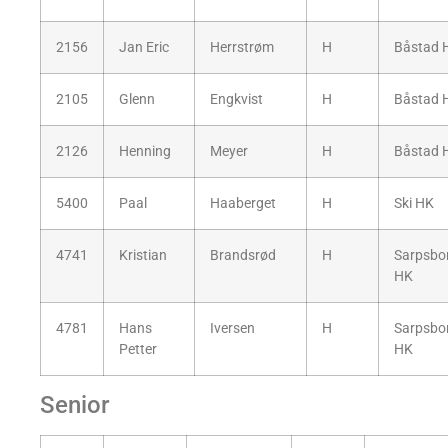
2156
Jan Eric
Herrstrøm
H
Båstad 
2105
Glenn
Engkvist
H
Båstad 
2126
Henning
Meyer
H
Båstad 
5400
Paal
Haaberget
H
Ski HK
4741
Kristian
Brandsrød
H
Sarpsbo
HK
4781
Hans
Iversen
H
Sarpsbo
Petter
HK
Senior