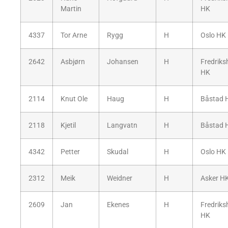
Martin
HK
4337
Tor Arne
Rygg
H
Oslo HK
2642
Asbjørn
Johansen
H
Fredriks
HK
2114
Knut Ole
Haug
H
Båstad 
2118
Kjetil
Langvatn
H
Båstad 
4342
Petter
Skudal
H
Oslo HK
2312
Meik
Weidner
H
Asker H
2609
Jan
Ekenes
H
Fredriks
HK