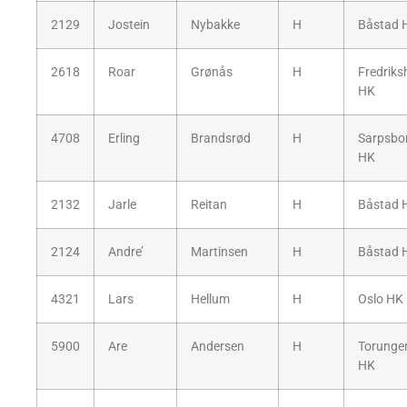
2129
Jostein
Nybakke
H
Båstad 
2618
Roar
Grønås
H
Fredriks
HK
4708
Erling
Brandsrød
H
Sarpsbo
HK
2132
Jarle
Reitan
H
Båstad 
2124
Andre’
Martinsen
H
Båstad 
4321
Lars
Hellum
H
Oslo HK
5900
Are
Andersen
H
Torunge
HK