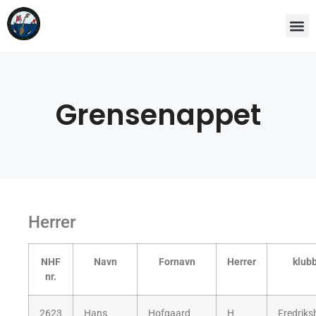
Grensenappet
Herrer
NHF
Navn
Fornavn
Herrer
klub
nr.
2623
Hans
Hofgaard
H
Fredriks