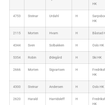
HK
4753
Steinar
Urdahl
H
Sarpsbo
HK
2115
Morten
Hvam
H
Båstad 
4344
Sven
Solbakken
H
Oslo HK
5354
Robin
Ødegård
H
Ski HK
2666
Morten
Sigvartsen
H
Fredriks
HK
4300
Steinar
Andersen
H
Oslo HK
2620
Harald
Harridsleff
H
Fredriks
HK