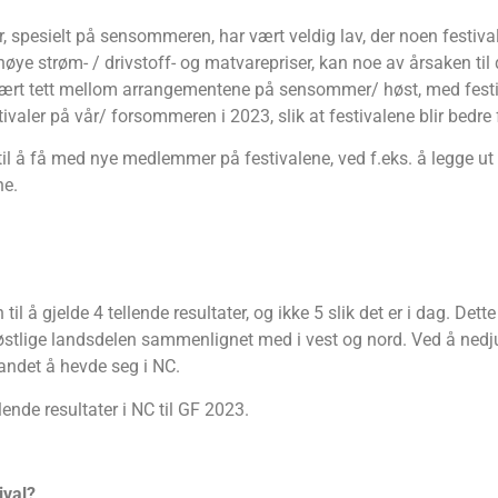
 år, spesielt på sensommeren, har vært veldig lav, der noen festiv
e strøm- / drivstoff- og matvarepriser, kan noe av årsaken til d
svært tett mellom arrangementene på sensommer/ høst, med festiv
tivaler på vår/ forsommeren i 2023, slik at festivalene blir bedre 
til å få med nye medlemmer på festivalene, ved f.eks. å legge u
ne.
l å gjelde 4 tellende resultater, og ikke 5 slik det er i dag. Dett
lige landsdelen sammenlignet med i vest og nord. Ved å nedjuster
landet å hevde seg i NC.
llende resultater i NC til GF 2023.
ival?