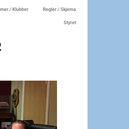
er / Klubber
Regler / Skjema
Styret
2