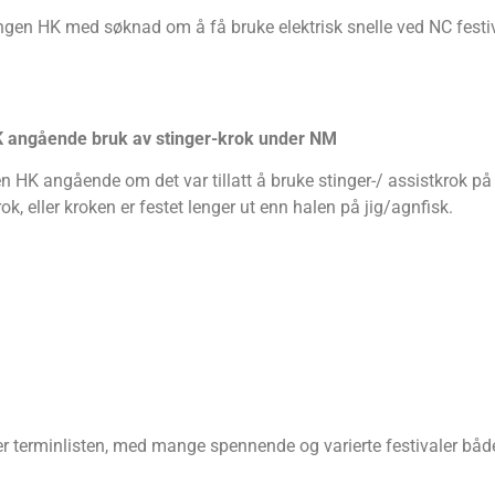
gen HK med søknad om å få bruke elektrisk snelle ved NC festiv
 angående bruk av stinger-krok under NM
HK angående om det var tillatt å bruke stinger-/ assistkrok på NM
k, eller kroken er festet lenger ut enn halen på jig/agnfisk.
r terminlisten, med mange spennende og varierte festivaler både 