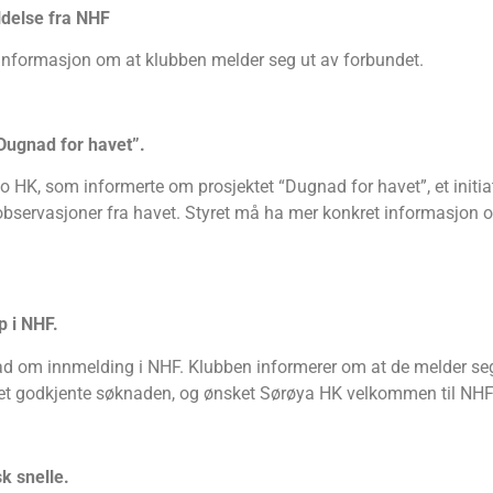
ldelse fra NHF
informasjon om at klubben melder seg ut av forbundet.
Dugnad for havet”.
 HK, som informerte om prosjektet “Dugnad for havet”, et initiat
 observasjoner fra havet. Styret må ha mer konkret informasjon o
 i NHF.
d om innmelding i NHF. Klubben informerer om at de melder se
ret godkjente søknaden, og ønsket Sørøya HK velkommen til NHF
k snelle.