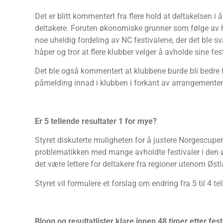
Det er blitt kommentert fra flere hold at deltakelsen i
deltakere. Foruten økonomiske grunner som følge av høy
noe uheldig fordeling av NC festivalene, der det ble 
håper og tror at flere klubber velger å avholde sine fes
Det ble også kommentert at klubbene burde bli bedre 
påmelding innad i klubben i forkant av arrangemente
Er 5 tellende resultater 1 for mye?
Styret diskuterte muligheten for å justere Norgescupen ti
problematikken med mange avholdte festivaler i den øst
det være lettere for deltakere fra regioner utenom Øst
Styret vil formulere et forslag om endring fra 5 til 4 te
Blogg og resultatlister klare innen 48 timer etter fest