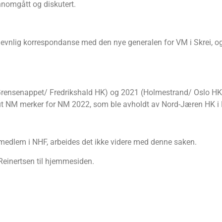
nnomgått og diskutert.
 jevnlig korrespondanse med den nye generalen for VM i Skrei, 
(Grensenappet/ Fredrikshald HK) og 2021 (Holmestrand/ Oslo HK).
t ut NM merker for NM 2022, som ble avholdt av Nord-Jæren HK i E
medlem i NHF, arbeides det ikke videre med denne saken.
Reinertsen til hjemmesiden.