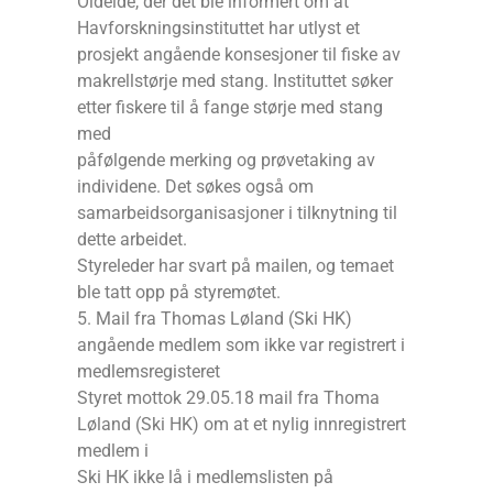
Oldeide, der det ble informert om at
Havforskningsinstituttet har utlyst et
prosjekt angående konsesjoner til fiske av
makrellstørje med stang. Instituttet søker
etter fiskere til å fange størje med stang
med
påfølgende merking og prøvetaking av
individene. Det søkes også om
samarbeidsorganisasjoner i tilknytning til
dette arbeidet.
Styreleder har svart på mailen, og temaet
ble tatt opp på styremøtet.
5. Mail fra Thomas Løland (Ski HK)
angående medlem som ikke var registrert i
medlemsregisteret
Styret mottok 29.05.18 mail fra Thoma
Løland (Ski HK) om at et nylig innregistrert
medlem i
Ski HK ikke lå i medlemslisten på