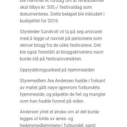
ble fremmet et forslag om at referatskriver
skal tilbys kr. 500,-/ festivaldag som
dokumenteres. Dette beløpet ble inkludert i
budsjettet for 2016.
Styreleder Sandvoll vil ta på seg ansvaret
med å legge ut navnet på personene som
skriver blogg fra de ulike festivalene. Det
ble også foreslått at bloggskriverens navn
burde stå på festivaloversikten.
Oppryddningsarbeid på hjemmesiden
Styremedlem Are Andersen hadde i forkant
av møtet gått nøye igjennom forbundets
hjemmeside, og påpekte de feil og mangler
som han hadde funnet på siden.
Andersen ytret et ønske om at det burde
legges ut bilde av æres- og
hedersmedlemmene i forbundet, samt