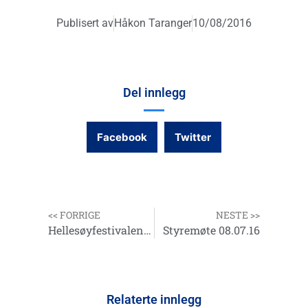
Publisert av
Håkon Taranger
10/08/2016
Del innlegg
Facebook
Twitter
<< FORRIGE
NESTE >>
Hellesøyfestivalene – Ny dato
Styremøte 08.07.16
Relaterte innlegg