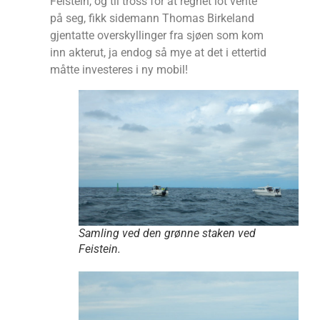
Feistein, og til tross for at regnet lot vente
på seg, fikk sidemann Thomas Birkeland
gjentatte overskyllinger fra sjøen som kom
inn akterut, ja endog så mye at det i ettertid
måtte investeres i ny mobil!
Samling ved den grønne staken ved
Feistein.