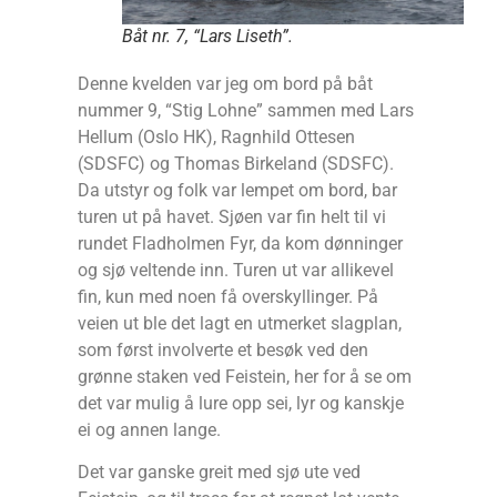
Båt nr. 7, “Lars Liseth”.
Denne kvelden var jeg om bord på båt
nummer 9, “Stig Lohne” sammen med Lars
Hellum (Oslo HK), Ragnhild Ottesen
(SDSFC) og Thomas Birkeland (SDSFC).
Da utstyr og folk var lempet om bord, bar
turen ut på havet. Sjøen var fin helt til vi
rundet Fladholmen Fyr, da kom dønninger
og sjø veltende inn. Turen ut var allikevel
fin, kun med noen få overskyllinger. På
veien ut ble det lagt en utmerket slagplan,
som først involverte et besøk ved den
grønne staken ved Feistein, her for å se om
det var mulig å lure opp sei, lyr og kanskje
ei og annen lange.
Det var ganske greit med sjø ute ved