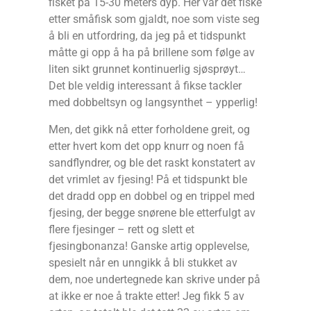
fisket på 15-30 meters dyp. Her var det fiske
etter småfisk som gjaldt, noe som viste seg
å bli en utfordring, da jeg på et tidspunkt
måtte gi opp å ha på brillene som følge av
liten sikt grunnet kontinuerlig sjøsprøyt…
Det ble veldig interessant å fikse tackler
med dobbeltsyn og langsynthet – ypperlig!
Men, det gikk nå etter forholdene greit, og
etter hvert kom det opp knurr og noen få
sandflyndrer, og ble det raskt konstatert av
det vrimlet av fjesing! På et tidspunkt ble
det dradd opp en dobbel og en trippel med
fjesing, der begge snørene ble etterfulgt av
flere fjesinger – rett og slett et
fjesingbonanza! Ganske artig opplevelse,
spesielt når en unngikk å bli stukket av
dem, noe undertegnede kan skrive under på
at ikke er noe å trakte etter! Jeg fikk 5 av