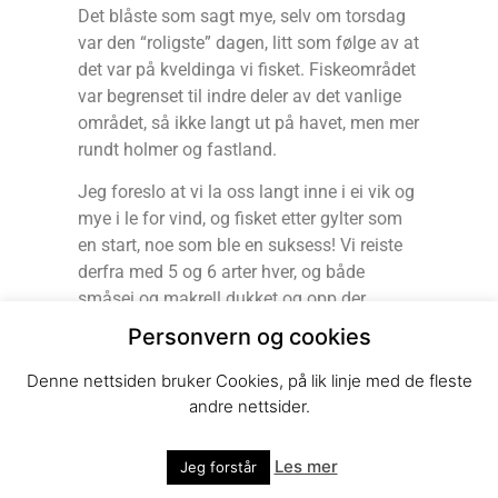
Det blåste som sagt mye, selv om torsdag
var den “roligste” dagen, litt som følge av at
det var på kveldinga vi fisket. Fiskeområdet
var begrenset til indre deler av det vanlige
området, så ikke langt ut på havet, men mer
rundt holmer og fastland.
Jeg foreslo at vi la oss langt inne i ei vik og
mye i le for vind, og fisket etter gylter som
en start, noe som ble en suksess! Vi reiste
derfra med 5 og 6 arter hver, og både
småsei og makrell dukket og opp der.
Personvern og cookies
Etter en time dro på utsiden og inn i mye
styggere vindforhold etter mer vanlig fisk.
Denne nettsiden bruker Cookies, på lik linje med de fleste
Vi reiste til en nærliggende plass for å se
andre nettsider.
om lange, lusuer og sypike var tilstede, og
alle fikk sypike, men undertegnede fikk
Les mer
Jeg forstår
også ei lange”.