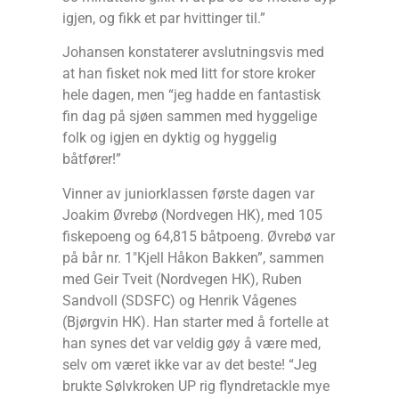
igjen, og fikk et par hvittinger til.”
Johansen konstaterer avslutningsvis med
at han fisket nok med litt for store kroker
hele dagen, men “jeg hadde en fantastisk
fin dag på sjøen sammen med hyggelige
folk og igjen en dyktig og hyggelig
båtfører!”
Vinner av juniorklassen første dagen var
Joakim Øvrebø (Nordvegen HK), med 105
fiskepoeng og 64,815 båtpoeng. Øvrebø var
på bår nr. 1″Kjell Håkon Bakken”, sammen
med Geir Tveit (Nordvegen HK), Ruben
Sandvoll (SDSFC) og Henrik Vågenes
(Bjørgvin HK). Han starter med å fortelle at
han synes det var veldig gøy å være med,
selv om været ikke var av det beste! “Jeg
brukte Sølvkroken UP rig flyndretackle mye