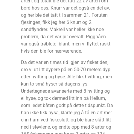
arten, og totalt ble det tatt 22 av arten om
bord hos oss. Knurr var det også en del av,
og her ble det tatt til sammen 21. Foruten
fjesingen, fikk jeg her 6 knurr og 2
sandflyndrer. Makrell var heller ikke noe
problem, da det var pir overalt! Pigghåen
var også trøblete iblant, men vi flyttet raskt
hvis den ble for nærværende.
Da det var en times tid igjen av fisketiden,
dro vi ut litt dypere på en 50-70 meters dyp
etter hvitting og hyse. Alle fikk hvitting, men
kun to små hyser så dagens lys.
Undertegnede avanserte med 8 hvitting og
ei hyse, og tok dermed litt inn på Hellum,
som ledet båten godt på dette tidspunkt. Da
han ikke fikk hysa, klarte jeg å få en art mer
enn ham ved fiskeslutt, og ble bare slått litt
ned i støvlene, og endte opp med 8 arter og