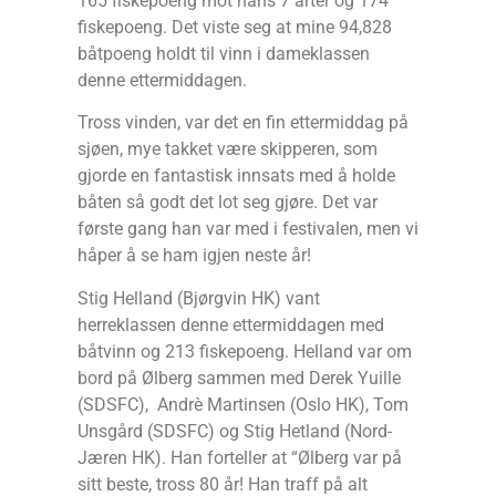
165 fiskepoeng mot hans 7 arter og 174
fiskepoeng. Det viste seg at mine 94,828
båtpoeng holdt til vinn i dameklassen
denne ettermiddagen.
Tross vinden, var det en fin ettermiddag på
sjøen, mye takket være skipperen, som
gjorde en fantastisk innsats med å holde
båten så godt det lot seg gjøre. Det var
første gang han var med i festivalen, men vi
håper å se ham igjen neste år!
Stig Helland (Bjørgvin HK) vant
herreklassen denne ettermiddagen med
båtvinn og 213 fiskepoeng. Helland var om
bord på Ølberg sammen med Derek Yuille
(SDSFC), Andrè Martinsen (Oslo HK), Tom
Unsgård (SDSFC) og Stig Hetland (Nord-
Jæren HK). Han forteller at “Ølberg var på
sitt beste, tross 80 år! Han traff på alt