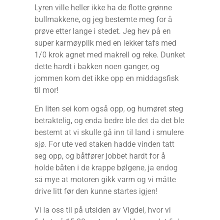
Lyren ville heller ikke ha de flotte grønne
bullmakkene, og jeg bestemte meg for å
prøve etter lange i stedet. Jeg hev på en
super karmøypilk med en lekker tafs med
1/0 krok agnet med makrell og reke. Dunket
dette hardt i bakken noen ganger, og
jommen kom det ikke opp en middagsfisk
til mor!
En liten sei kom også opp, og humøret steg
betraktelig, og enda bedre ble det da det ble
bestemt at vi skulle gå inn til land i smulere
sjø. For ute ved staken hadde vinden tatt
seg opp, og båtfører jobbet hardt for å
holde båten i de krappe bølgene, ja endog
så mye at motoren gikk varm og vi måtte
drive litt før den kunne startes igjen!
Vi la oss til på utsiden av Vigdel, hvor vi