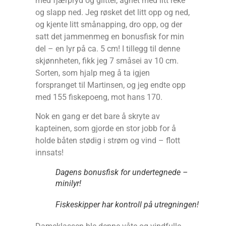
med fjærpryd og glitter, agnet med litt reke
og slapp ned. Jeg røsket det litt opp og ned,
og kjente litt smånapping, dro opp, og der
satt det jammenmeg en bonusfisk for min
del – en lyr på ca. 5 cm! I tillegg til denne
skjønnheten, fikk jeg 7 småsei av 10 cm.
Sorten, som hjalp meg å ta igjen
forspranget til Martinsen, og jeg endte opp
med 155 fiskepoeng, mot hans 170.
Nok en gang er det bare å skryte av
kapteinen, som gjorde en stor jobb for å
holde båten stødig i strøm og vind – flott
innsats!
Dagens bonusfisk for undertegnede –
minilyr!
Fiskeskipper har kontroll på utregningen!