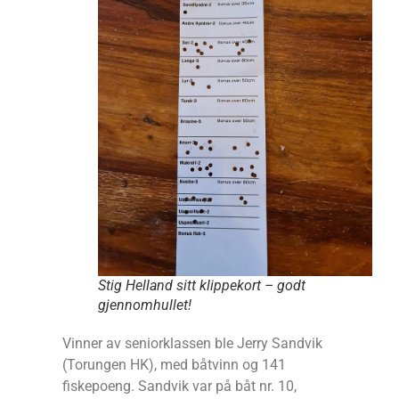
Stig Helland sitt klippekort – godt
gjennomhullet!
Vinner av seniorklassen ble Jerry Sandvik
(Torungen HK), med båtvinn og 141
fiskepoeng. Sandvik var på båt nr. 10,