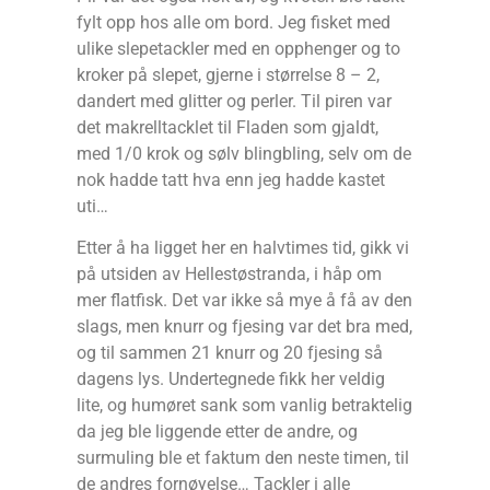
fylt opp hos alle om bord. Jeg fisket med
ulike slepetackler med en opphenger og to
kroker på slepet, gjerne i størrelse 8 – 2,
dandert med glitter og perler. Til piren var
det makrelltacklet til Fladen som gjaldt,
med 1/0 krok og sølv blingbling, selv om de
nok hadde tatt hva enn jeg hadde kastet
uti…
Etter å ha ligget her en halvtimes tid, gikk vi
på utsiden av Hellestøstranda, i håp om
mer flatfisk. Det var ikke så mye å få av den
slags, men knurr og fjesing var det bra med,
og til sammen 21 knurr og 20 fjesing så
dagens lys. Undertegnede fikk her veldig
lite, og humøret sank som vanlig betraktelig
da jeg ble liggende etter de andre, og
surmuling ble et faktum den neste timen, til
de andres fornøyelse… Tackler i alle