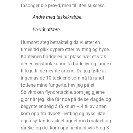
fasonger ble prøvd, men til liten suksess…
Andrè med taskekrabbe.
En våt affære
Humøret steg betraktelig da vi etter en
times tid gikk dypere etter hvitting og hyse.
Kapteinen hadde en lur plass nær et vrak
der en visstnok kunne få både lyr og lange i
tillegg til de nevnte artene. Da jeg følte at
ingen av de 10 tacklene som nå lå rundt
føttene mine fungerte, hev jeg på et
Sølvkroken flyndretackle, som jeg gjerne
gjør når jeg ikke får noe på de selvlagde, og
begynte endelig å få knurr – 4 til av arten
kom opp fra dypet! Hvitting og hyse likte
også sørlandstacklet agnet med makrell og
råreke, og det kom opp henholdsvis 5 og 3