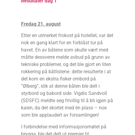
Resultater dag 1
Fredag 21. august
Etter en utmerket frokost på hotellet, var det
nok en gang klart for en forblåst tur på
havet. En av båtene som skulle vært med
måtte dessverre melde avbud på grunn av
tekniske problemer, og det ble gjort en liten
rokkering på båtlistene. dette resulterte i at
det kom en ekstra fisker ombord på
“Ølberg”, slik at denne båten ble delt i
styrbord og babord side. Vigdis Sandvoll
(SDSFC) meldte seg frivillig til å bli igjen på
kaien, da det skortet med èn plass – noe
som ble applaudert av forsamlingen!
I forbindelse med informasjonsmøtet på
brygga, ble det delt ut premier til