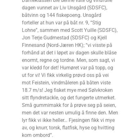
Dameklassen ble denne våte og vindfulle
dagen vunnet av Liv Unsgård (SDSFC),
båtvinn og 144 fiskepoeng. Unsgård
forteller at hun var på båt nr. 9, “Stig
Lohne”, sammen med Scott Yuille (SDSFC),
Jon Terje Gudmestad (SDSFC) og Kjell
Finnesand (Nord-Jæren HK); “vi visste på
forhånd at det i løpet av dagen skulle blåse
enormt, regne og tordne. Men, som sagt, vi
var kledd for det! Humøret var på topp, og
ut for vi! Vi fikk virkelig prøvd oss på vei
mot Feistein, vindmåleren på båten viste
18.7 m/s! Jeg fisket mye med Sølvkroken
sitt flyndretackle, og det fungerte utmerket.
Små gummimakk for å prøve seg på seien,
men det var nesten umulig å finne den. Men
lyr fikk vi ikke heller… Fjesingen fikk vi mye
av, og knurr, torsk, flatfisk, hyse og hvitting
kom ombord”.