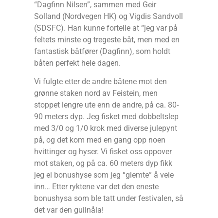
“Dagfinn Nilsen”, sammen med Geir
Solland (Nordvegen HK) og Vigdis Sandvoll
(SDSFC). Han kunne fortelle at “jeg var på
feltets minste og tregeste båt, men med en
fantastisk båtfører (Dagfinn), som holdt
båten perfekt hele dagen.
Vi fulgte etter de andre båtene mot den
grønne staken nord av Feistein, men
stoppet lengre ute enn de andre, på ca. 80-
90 meters dyp. Jeg fisket med dobbeltslep
med 3/0 og 1/0 krok med diverse julepynt
på, og det kom med en gang opp noen
hvittinger og hyser. Vi fisket oss oppover
mot staken, og på ca. 60 meters dyp fikk
jeg ei bonushyse som jeg “glemte” å veie
inn… Etter ryktene var det den eneste
bonushysa som ble tatt under festivalen, så
det var den gullnåla!