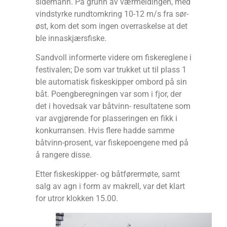
sidemann. På grunn av værmeldingen, med
vindstyrke rundtomkring 10-12 m/s fra sør-
øst, kom det som ingen overraskelse at det
ble innaskjærsfiske.
Sandvoll informerte videre om fiskereglene i
festivalen; De som var trukket ut til plass 1
ble automatisk fiskeskipper ombord på sin
båt. Poengberegningen var som i fjor, der
det i hovedsak var båtvinn- resultatene som
var avgjørende for plasseringen en fikk i
konkurransen. Hvis flere hadde samme
båtvinn-prosent, var fiskepoengene med på
å rangere disse.
Etter fiskeskipper- og båtførermøte, samt
salg av agn i form av makrell, var det klart
for utror klokken 15.00.