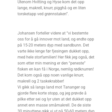
Utenom Hvitting og Hyse kom det opp
lange, makrell, knurr, pigghå og en liten
torsketapp ved grønnstaken”.
Johansen forteller videre at “vi bestemte
oss for å gå innover mot land, og endte opp
på 15-20 meters dyp med sandbunn. Det
varte ikke lenge før fjesingen dukket opp,
med hele storfamilien! Her fikk jeg også, det
som etter min mening er den “peneste”
fisken en kan få i Norge, nemlig rødknurren!
Det kom også opp noen vanlige knurr,
makrell og 2 taskekrabber!
Vi gikk så langs land mot Tananger og
gjorde flere korte stopp, og jeg prøvde å
pilke etter sei og lyr uten at det dukket opp
annet enn masse småmakrell. De de siste
30 minuttene gikk vi ut på 50-60 meters dyp