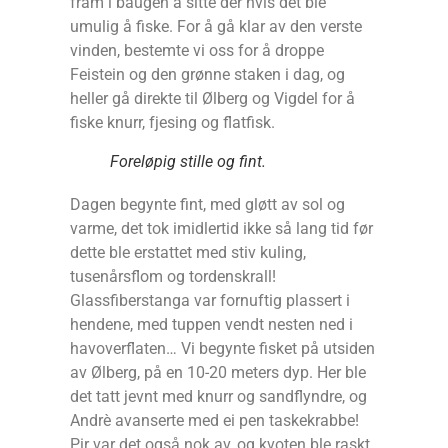
fram i baugen å sitte der hvis det ble
umulig å fiske. For å gå klar av den verste
vinden, bestemte vi oss for å droppe
Feistein og den grønne staken i dag, og
heller gå direkte til Ølberg og Vigdel for å
fiske knurr, fjesing og flatfisk.
Foreløpig stille og fint.
Dagen begynte fint, med gløtt av sol og
varme, det tok imidlertid ikke så lang tid før
dette ble erstattet med stiv kuling,
tusenårsflom og tordenskrall!
Glassfiberstanga var fornuftig plassert i
hendene, med tuppen vendt nesten ned i
havoverflaten… Vi begynte fisket på utsiden
av Ølberg, på en 10-20 meters dyp. Her ble
det tatt jevnt med knurr og sandflyndre, og
Andrè avanserte med ei pen taskekrabbe!
Pir var det også nok av, og kvoten ble raskt