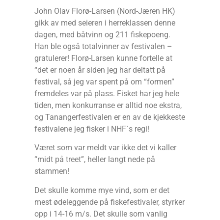
John Olav Florø-Larsen (Nord-Jæren HK)
gikk av med seieren i herreklassen denne
dagen, med båtvinn og 211 fiskepoeng.
Han ble også totalvinner av festivalen –
gratulerer! Florø-Larsen kunne fortelle at
“det er noen år siden jeg har deltatt på
festival, så jeg var spent på om “formen”
fremdeles var på plass. Fisket har jeg hele
tiden, men konkurranse er alltid noe ekstra,
og Tanangerfestivalen er en av de kjekkeste
festivalene jeg fisker i NHF`s regi!
Været som var meldt var ikke det vi kaller
“midt på treet”, heller langt nede på
stammen!
Det skulle komme mye vind, som er det
mest ødeleggende på fiskefestivaler, styrker
opp i 14-16 m/s. Det skulle som vanlig