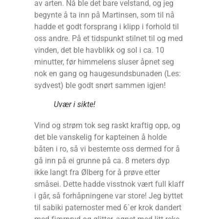
av arten. Nå ble det bare velstand, og jeg
begynte å ta inn på Martinsen, som til nå
hadde et godt forsprang i klipp i forhold til
oss andre. På et tidspunkt stilnet til og med
vinden, det ble havblikk og sol i ca. 10
minutter, før himmelens sluser åpnet seg
nok en gang og haugesundsbunaden (Les:
sydvest) ble godt snørt sammen igjen!
Uvær i sikte!
Vind og strøm tok seg raskt kraftig opp, og
det ble vanskelig for kapteinen å holde
båten i ro, så vi bestemte oss dermed for å
gå inn på ei grunne på ca. 8 meters dyp
ikke langt fra Ølberg for å prøve etter
småsei. Dette hadde visstnok vært full klaff
i går, så forhåpningene var store! Jeg byttet
til sabiki paternoster med 6`er krok dandert