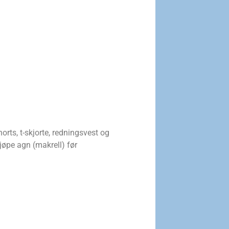
rts, t-skjorte, redningsvest og
jøpe agn (makrell) før