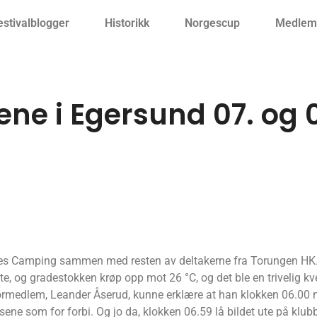
estivalblogger
Historikk
Norgescup
Medlemm
lene i Egersund 07. og
nes Camping sammen med resten av deltakerne fra Torungen HK. 
inte, og gradestokken krøp opp mot 26 °C, og det ble en trivelig k
rmedlem, Leander Åserud, kunne erklære at han klokken 06.00 n
ene som for forbi. Og jo da, klokken 06.59 lå bildet ute på kl