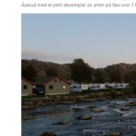
Åserud med et pent eksemplar av arten på like over 3 