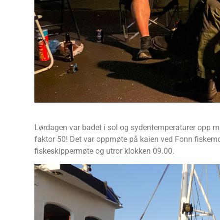
Lørdagen var badet i sol og sydentemperaturer opp mot 
faktor 50! Det var oppmøte på kaien ved Fonn fiskemott
fiskeskippermøte og utror klokken 09.00.