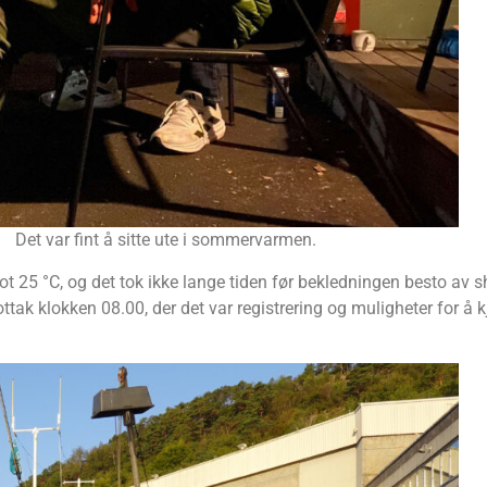
Det var fint å sitte ute i sommervarmen.
25 °C, og det tok ikke lange tiden før bekledningen besto av sho
ak klokken 08.00, der det var registrering og muligheter for å k