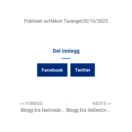
Publisert av
Håkon Taranger
20/10/2025
Del innlegg
Facebook
Twitter
<< FORRIGE
NESTE >>
Blogg fra festivalene i Egersund 06. og 07.09.2025
Blogg fra Seifestivalen 05.10.2025