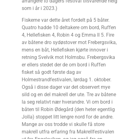
arrangere to dagers festival tilsvarende helg
som i år i 2023.)
Fiskerne var dette året fordelt på 5 båter.
Quatro hadde 10 deltakere om bord, Ruffen
4, Hellefisken 4, Robin 4 og Emma II 5. Fire
av båtene dro sydøstover mot Frebergsvika,
mens en båt, Hellefisken kjørte innover i
retning Svelvik mot Holmsbu. Frebergsvika
er ellers stedet der de om bord i Ruffen
fisket så godt første dag av
Holmestrandfestivalen, lørdag 1. oktober.
Også i disse dager var det observert mye
sild og en del makrell der ute. Tre av båtene
la seg relativt nær hverandre. Vi om bord i
båten til Robin Ødegård (den heter egentlig
Jolla) stoppet litt lengre nord for de andre.
Mange av oss trodde vi skulle få store
makrell utfra erfaring fra Makrellfestivalen