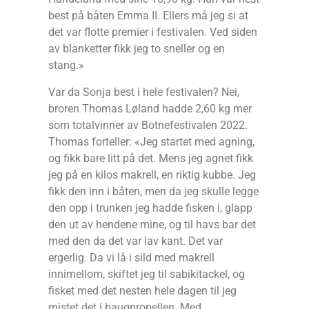
best på båten Emma II. Ellers må jeg si at
det var flotte premier i festivalen. Ved siden
av blanketter fikk jeg to sneller og en
stang.»
Var da Sonja best i hele festivalen? Nei,
broren Thomas Løland hadde 2,60 kg mer
som totalvinner av Botnefestivalen 2022.
Thomas forteller: «Jeg startet med agning,
og fikk bare litt på det. Mens jeg agnet fikk
jeg på en kilos makrell, en riktig kubbe. Jeg
fikk den inn i båten, men da jeg skulle legge
den opp i trunken jeg hadde fisken i, glapp
den ut av hendene mine, og til havs bar det
med den da det var lav kant. Det var
ergerlig. Da vi lå i sild med makrell
innimellom, skiftet jeg til sabikitackel, og
fisket med det nesten hele dagen til jeg
mistet det i baugpropellen. Med