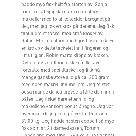
hadde mye fisk helt fra starten av. Sonja
forteller: «Jeg gikk i starten for store
makreller med to ulike tackler beregnet på
det, men jeg røk en krok på det ene. Jeg fikk
tilbud om et tackel med små kroker av
Robin. Etter en stund med godt fiske fikk jeg
en krok av dette tackelet inn i fingeren og
litt ut igjen. Robin måtte klippe av kroken.
Det gjorde vondt men ikke så ille. Jeg
fortsatte med sabikitackel, og fikk nå
mange ganske store sild på ca. 200 gram
med noen makrell innimellom. Jeg mistet
også mange da jeg prøvde å løfte dem inn i
båten. Jeg fisket bare etter sild, og
makrellene var som bonus å regne. Jeg var
overasket da jeg kom på vekta. Den viste
33,00 kg. Jeg hadde nesten dobbelt så mye
fisk som nr. 2 i dameklassen, Torunn
Handeland med sine 16,98 kg. Hun var nest