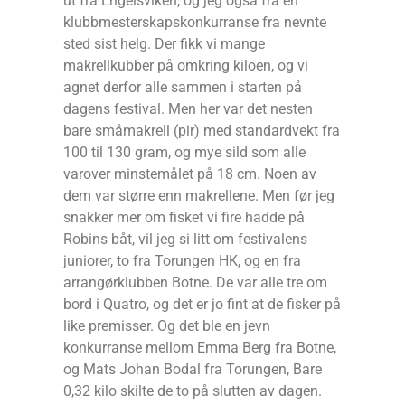
ut fra Engelsviken, og jeg også fra en
klubbmesterskapskonkurranse fra nevnte
sted sist helg. Der fikk vi mange
makrellkubber på omkring kiloen, og vi
agnet derfor alle sammen i starten på
dagens festival. Men her var det nesten
bare småmakrell (pir) med standardvekt fra
100 til 130 gram, og mye sild som alle
varover minstemålet på 18 cm. Noen av
dem var større enn makrellene. Men før jeg
snakker mer om fisket vi fire hadde på
Robins båt, vil jeg si litt om festivalens
juniorer, to fra Torungen HK, og en fra
arrangørklubben Botne. De var alle tre om
bord i Quatro, og det er jo fint at de fisker på
like premisser. Og det ble en jevn
konkurranse mellom Emma Berg fra Botne,
og Mats Johan Bodal fra Torungen, Bare
0,32 kilo skilte de to på slutten av dagen.