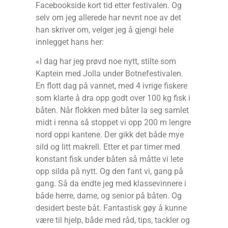
Facebookside kort tid etter festivalen. Og
selv om jeg allerede har nevnt noe av det
han skriver om, velger jeg å gjengi hele
innlegget hans her:
«I dag har jeg prøvd noe nytt, stilte som
Kaptein med Jolla under Botnefestivalen.
En flott dag på vannet, med 4 ivrige fiskere
som klarte å dra opp godt over 100 kg fisk i
båten. Når flokken med båter la seg samlet
midt i renna så stoppet vi opp 200 m lengre
nord oppi kantene. Der gikk det både mye
sild og litt makrell. Etter et par timer med
konstant fisk under båten så måtte vi lete
opp silda på nytt. Og den fant vi, gang på
gang. Så da endte jeg med klassevinnere i
både herre, dame, og senior på båten. Og
desidert beste båt. Fantastisk gøy å kunne
være til hjelp, både med råd, tips, tackler og