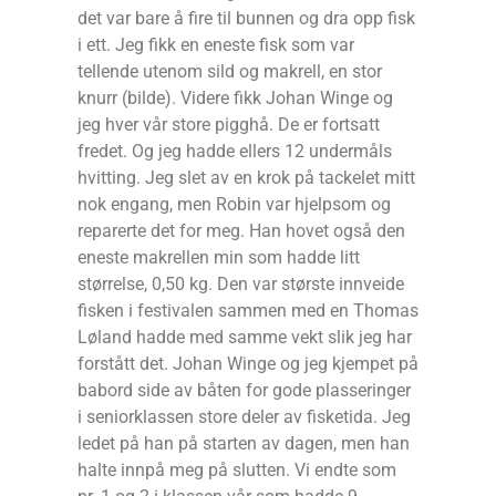
det var bare å fire til bunnen og dra opp fisk
i ett. Jeg fikk en eneste fisk som var
tellende utenom sild og makrell, en stor
knurr (bilde). Videre fikk Johan Winge og
jeg hver vår store pigghå. De er fortsatt
fredet. Og jeg hadde ellers 12 undermåls
hvitting. Jeg slet av en krok på tackelet mitt
nok engang, men Robin var hjelpsom og
reparerte det for meg. Han hovet også den
eneste makrellen min som hadde litt
størrelse, 0,50 kg. Den var største innveide
fisken i festivalen sammen med en Thomas
Løland hadde med samme vekt slik jeg har
forstått det. Johan Winge og jeg kjempet på
babord side av båten for gode plasseringer
i seniorklassen store deler av fisketida. Jeg
ledet på han på starten av dagen, men han
halte innpå meg på slutten. Vi endte som