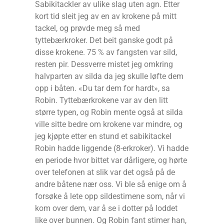
Sabikitackler av ulike slag uten agn. Etter
kort tid sleit jeg av en av krokene på mitt
tackel, og prøvde meg så med
tyttebærkroker. Det beit ganske godt på
disse krokene. 75 % av fangsten var sild,
resten pir. Dessverre mistet jeg omkring
halvparten av silda da jeg skulle løfte dem
opp i båten. «Du tar dem for hardt», sa
Robin. Tyttebærkrokene var av den litt
større typen, og Robin mente også at silda
ville sitte bedre om krokene var mindre, og
jeg kjøpte etter en stund et sabikitackel
Robin hadde liggende (8-erkroker). Vi hadde
en periode hvor bittet var dårligere, og hørte
over telefonen at slik var det også på de
andre båtene nær oss. Vi ble så enige om å
forsøke å lete opp sildestimene som, når vi
kom over dem, var å se i dotter på loddet
like over bunnen. Og Robin fant stimer han,