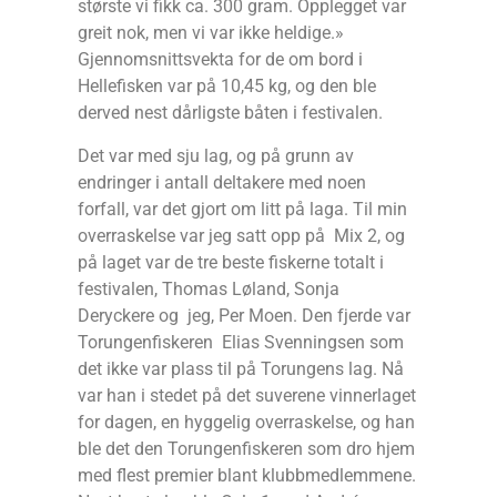
største vi fikk ca. 300 gram. Opplegget var
greit nok, men vi var ikke heldige.»
Gjennomsnittsvekta for de om bord i
Hellefisken var på 10,45 kg, og den ble
derved nest dårligste båten i festivalen.
Det var med sju lag, og på grunn av
endringer i antall deltakere med noen
forfall, var det gjort om litt på laga. Til min
overraskelse var jeg satt opp på Mix 2, og
på laget var de tre beste fiskerne totalt i
festivalen, Thomas Løland, Sonja
Deryckere og jeg, Per Moen. Den fjerde var
Torungenfiskeren Elias Svenningsen som
det ikke var plass til på Torungens lag. Nå
var han i stedet på det suverene vinnerlaget
for dagen, en hyggelig overraskelse, og han
ble det den Torungenfiskeren som dro hjem
med flest premier blant klubbmedlemmene.