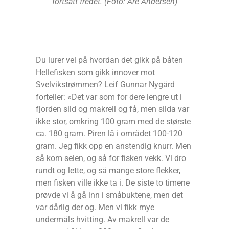
fortsatt fredet. (Foto: Are Andersen)
Du lurer vel på hvordan det gikk på båten
Hellefisken som gikk innover mot
Svelvikstrømmen? Leif Gunnar Nygård
forteller: «Det var som for dere lengre ut i
fjorden sild og makrell og få, men silda var
ikke stor, omkring 100 gram med de største
ca. 180 gram. Piren lå i området 100-120
gram. Jeg fikk opp en anstendig knurr. Men
så kom selen, og så for fisken vekk. Vi dro
rundt og lette, og så mange store flekker,
men fisken ville ikke ta i. De siste to timene
prøvde vi å gå inn i småbuktene, men det
var dårlig der og. Men vi fikk mye
undermåls hvitting. Av makrell var de