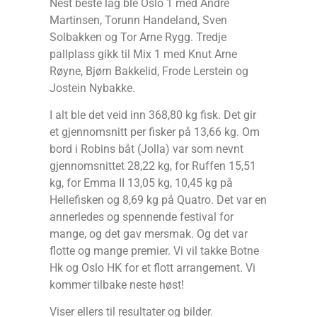
Nest beste lag ble Oslo 1 med André
Martinsen, Torunn Handeland, Sven
Solbakken og Tor Arne Rygg. Tredje
pallplass gikk til Mix 1 med Knut Arne
Røyne, Bjørn Bakkelid, Frode Lerstein og
Jostein Nybakke.
I alt ble det veid inn 368,80 kg fisk. Det gir
et gjennomsnitt per fisker på 13,66 kg. Om
bord i Robins båt (Jolla) var som nevnt
gjennomsnittet 28,22 kg, for Ruffen 15,51
kg, for Emma II 13,05 kg, 10,45 kg på
Hellefisken og 8,69 kg på Quatro. Det var en
annerledes og spennende festival for
mange, og det gav mersmak. Og det var
flotte og mange premier. Vi vil takke Botne
Hk og Oslo HK for et flott arrangement. Vi
kommer tilbake neste høst!
Viser ellers til resultater og bilder.