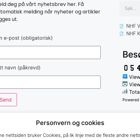
ld deg på vårt nyhetsbrev her. Få
tomatisk melding når nyheter og artikler
gges ut.
NHF V
NHF K
n e-post (obligatorisk)
Bes
tt navn (påkrevd)
View
View
Tota
Powered
Personvern og cookies
e nettsiden bruker Cookies, på lik linje med de fleste andre netts