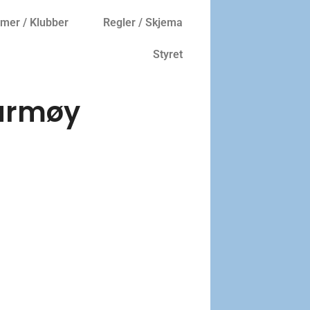
er / Klubber
Regler / Skjema
Styret
Karmøy