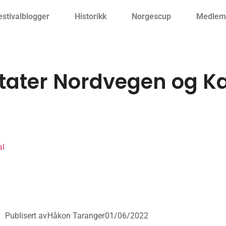
estivalblogger
Historikk
Norgescup
Medlemm
ultater Nordvegen og 
al
Publisert av
Håkon Taranger
01/06/2022