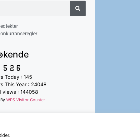
edtekter
onkurranseregler
økende
s Today : 145
s This Year : 24048
l views : 144058
 By
WPS Visitor Counter
ider.