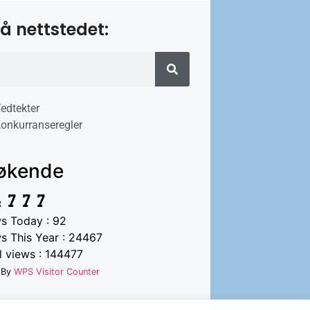
å nettstedet:
edtekter
onkurranseregler
økende
s Today : 92
s This Year : 24467
 views : 144477
 By
WPS Visitor Counter