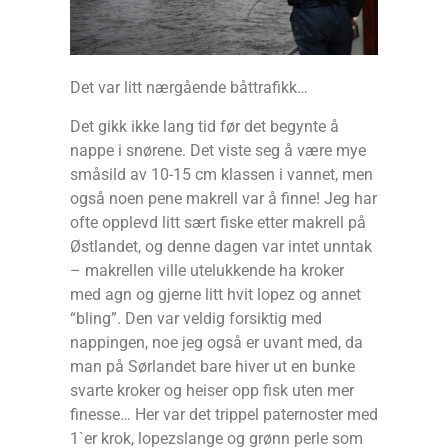
Det var litt nærgående båttrafikk…
Det gikk ikke lang tid før det begynte å
nappe i snørene. Det viste seg å være mye
småsild av 10-15 cm klassen i vannet, men
også noen pene makrell var å finne! Jeg har
ofte opplevd litt sært fiske etter makrell på
Østlandet, og denne dagen var intet unntak
– makrellen ville utelukkende ha kroker
med agn og gjerne litt hvit lopez og annet
“bling”. Den var veldig forsiktig med
nappingen, noe jeg også er uvant med, da
man på Sørlandet bare hiver ut en bunke
svarte kroker og heiser opp fisk uten mer
finesse… Her var det trippel paternoster med
1`er krok, lopezslange og grønn perle som