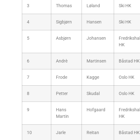
3
Thomas
Løland
Ski HK
4
Sigbjørn
Hansen
Ski HK
5
Asbjørn
Johansen
Fredriksha
HK
6
Andrè
Martinsen
Båstad HK
7
Frode
Kagge
Oslo HK
8
Petter
Skudal
Oslo HK
9
Hans
Hofgaard
Fredriksha
Martin
HK
10
Jarle
Reitan
Båstad HK