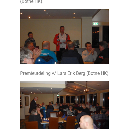
(Botne HK).
Premieutdeling v/ Lars Erik Berg (Botne HK)