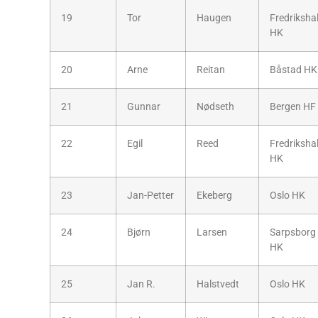
19
Tor
Haugen
Fredriksha
HK
20
Arne
Reitan
Båstad HK
21
Gunnar
Nødseth
Bergen HF
22
Egil
Reed
Fredriksha
HK
23
Jan-Petter
Ekeberg
Oslo HK
24
Bjørn
Larsen
Sarpsborg
HK
25
Jan R.
Halstvedt
Oslo HK