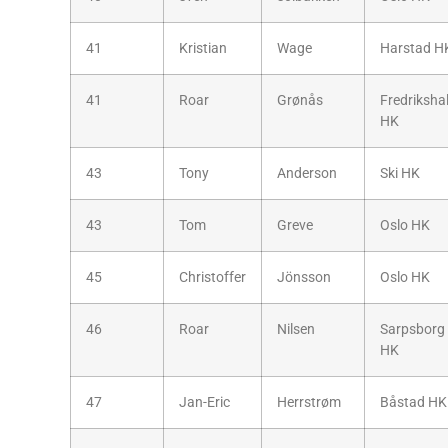
41
Kristian
Wage
Harstad H
41
Roar
Grønås
Fredriksha
HK
43
Tony
Anderson
Ski HK
43
Tom
Greve
Oslo HK
45
Christoffer
Jönsson
Oslo HK
46
Roar
Nilsen
Sarpsborg
HK
47
Jan-Eric
Herrstrøm
Båstad HK