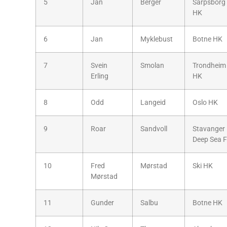
5
Jan
Berger
Sarpsborg
HK
6
Jan
Myklebust
Botne HK
7
Svein
Smolan
Trondheim
Erling
HK
8
Odd
Langeid
Oslo HK
9
Roar
Sandvoll
Stavanger
Deep Sea 
10
Fred
Mørstad
Ski HK
Mørstad
11
Gunder
Salbu
Botne HK