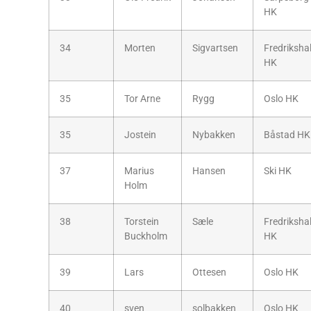
HK
34
Morten
Sigvartsen
Fredriksha
HK
35
Tor Arne
Rygg
Oslo HK
35
Jostein
Nybakken
Båstad HK
37
Marius
Hansen
Ski HK
Holm
38
Torstein
Sæle
Fredriksha
Buckholm
HK
39
Lars
Ottesen
Oslo HK
40
sven
solbakken
Oslo HK