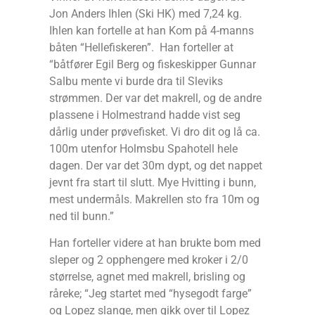
Jon Anders Ihlen (Ski HK) med 7,24 kg.
Ihlen kan fortelle at han Kom på 4-manns
båten “Hellefiskeren”. Han forteller at
“båtfører Egil Berg og fiskeskipper Gunnar
Salbu mente vi burde dra til Sleviks
strømmen. Der var det makrell, og de andre
plassene i Holmestrand hadde vist seg
dårlig under prøvefisket. Vi dro dit og lå ca.
100m utenfor Holmsbu Spahotell hele
dagen. Der var det 30m dypt, og det nappet
jevnt fra start til slutt. Mye Hvitting i bunn,
mest undermåls. Makrellen sto fra 10m og
ned til bunn.”
Han forteller videre at han brukte bom med
sleper og 2 opphengere med kroker i 2/0
størrelse, agnet med makrell, brisling og
råreke; “Jeg startet med “hysegodt farge”
og Lopez slange, men gikk over til Lopez