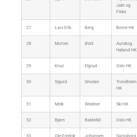
Jakt og
Fiske
27
Lars Erik
Berg
Botne HK
28
Morten
Østli
Aurskog
Høland HK
29
Knut
Elgrud
Oslo HK
30
Sigurd
Smolan
Trondheim
HK
31
Meik
Weidner
Ski HK
32
Bjørn
Bakkelid
Oslo HK
33
Ole-Fredrik
Johansen
Sarpsborg