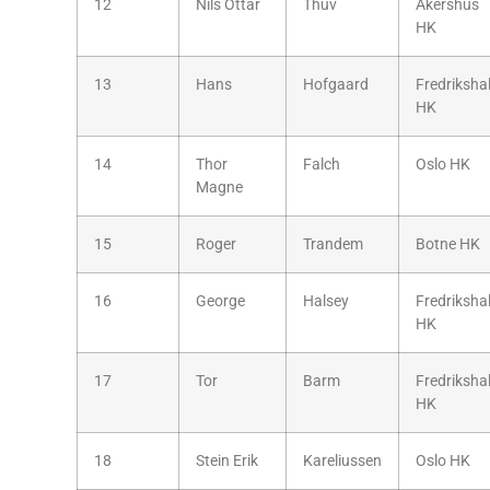
12
Nils Ottar
Thuv
Akershus
HK
13
Hans
Hofgaard
Fredriksha
HK
14
Thor
Falch
Oslo HK
Magne
15
Roger
Trandem
Botne HK
16
George
Halsey
Fredriksha
HK
17
Tor
Barm
Fredriksha
HK
18
Stein Erik
Kareliussen
Oslo HK