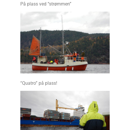
På plass ved “strømmen”
“Quatro” på plass!