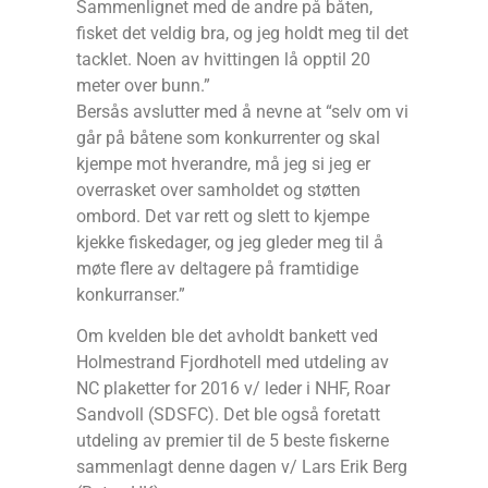
Sammenlignet med de andre på båten,
fisket det veldig bra, og jeg holdt meg til det
tacklet. Noen av hvittingen lå opptil 20
meter over bunn.”
Bersås avslutter med å nevne at “selv om vi
går på båtene som konkurrenter og skal
kjempe mot hverandre, må jeg si jeg er
overrasket over samholdet og støtten
ombord. Det var rett og slett to kjempe
kjekke fiskedager, og jeg gleder meg til å
møte flere av deltagere på framtidige
konkurranser.”
Om kvelden ble det avholdt bankett ved
Holmestrand Fjordhotell med utdeling av
NC plaketter for 2016 v/ leder i NHF, Roar
Sandvoll (SDSFC). Det ble også foretatt
utdeling av premier til de 5 beste fiskerne
sammenlagt denne dagen v/ Lars Erik Berg