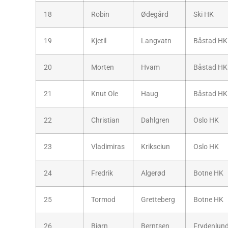
18
Robin
Ødegård
Ski HK
19
Kjetil
Langvatn
Båstad HK
20
Morten
Hvam
Båstad HK
21
Knut Ole
Haug
Båstad HK
22
Christian
Dahlgren
Oslo HK
23
Vladimiras
Kriksciun
Oslo HK
24
Fredrik
Algerød
Botne HK
25
Tormod
Gretteberg
Botne HK
26
Bjørn
Berntsen
Frydenlun