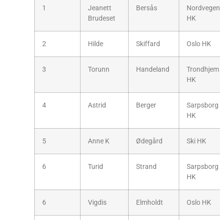
1
Jeanett
Bersås
Nordvegen
Brudeset
HK
2
Hilde
Skiffard
Oslo HK
3
Torunn
Handeland
Trondhjem
HK
4
Astrid
Berger
Sarpsborg
HK
5
Anne K
Ødegård
Ski HK
6
Turid
Strand
Sarpsborg
HK
6
Vigdis
Elmholdt
Oslo HK