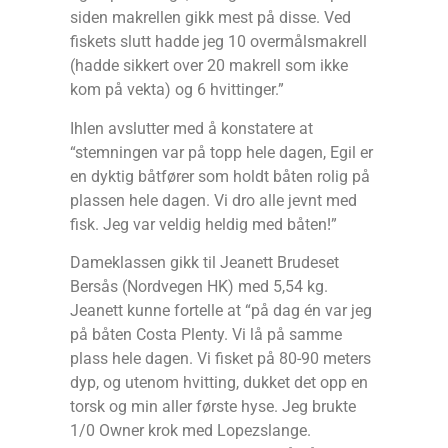
siden makrellen gikk mest på disse. Ved
fiskets slutt hadde jeg 10 overmålsmakrell
(hadde sikkert over 20 makrell som ikke
kom på vekta) og 6 hvittinger.”
Ihlen avslutter med å konstatere at
“stemningen var på topp hele dagen, Egil er
en dyktig båtfører som holdt båten rolig på
plassen hele dagen. Vi dro alle jevnt med
fisk. Jeg var veldig heldig med båten!”
Dameklassen gikk til Jeanett Brudeset
Bersås (Nordvegen HK) med 5,54 kg.
Jeanett kunne fortelle at “på dag én var jeg
på båten Costa Plenty. Vi lå på samme
plass hele dagen. Vi fisket på 80-90 meters
dyp, og utenom hvitting, dukket det opp en
torsk og min aller første hyse. Jeg brukte
1/0 Owner krok med Lopezslange.