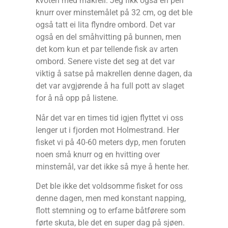
kvoten med makrell. Jeg fikk også en pen
knurr over minstemålet på 32 cm, og det ble
også tatt ei lita flyndre ombord. Det var
også en del småhvitting på bunnen, men
det kom kun et par tellende fisk av arten
ombord. Senere viste det seg at det var
viktig å satse på makrellen denne dagen, da
det var avgjørende å ha full pott av slaget
for å nå opp på listene.
Når det var en times tid igjen flyttet vi oss
lenger ut i fjorden mot Holmestrand. Her
fisket vi på 40-60 meters dyp, men foruten
noen små knurr og en hvitting over
minstemål, var det ikke så mye å hente her.
Det ble ikke det voldsomme fisket for oss
denne dagen, men med konstant napping,
flott stemning og to erfarne båtførere som
førte skuta, ble det en super dag på sjøen.