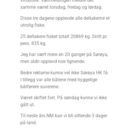
vindstille. Værmeldingen meldte det
samme været torsdag, fredag og lørdag.
Disse tre dagene opplevde alle deltakerne et
utrolig fiske.
25 deltakere fisket totalt 20869 kg. Snitt pr.
pers. 835 kg.
Jeg har vært mere en 20 ganger på Sørøya,
men aldri opplevd noe lignende.
Bedre reklame kunne vel ikke Sørøya HK få.
I tillegg var alle båtene med hyggelige
båtførere suverene.
Været skiftet fort. På søndag kunne vi ikke
gått ut.
Til neste års NM kan vi bli sittende 3 dager
på land.