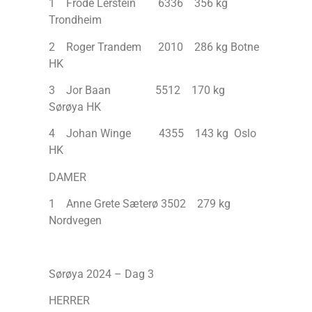
1 Frode Lerstein 6336 356 kg
Trondheim
2 Roger Trandem 2010 286 kg Botne
HK
3 Jor Baan 5512 170 kg
Sørøya HK
4 Johan Winge 4355 143 kg Oslo
HK
DAMER
1 Anne Grete Sæterø 3502 279 kg
Nordvegen
Sørøya 2024 – Dag 3
HERRER