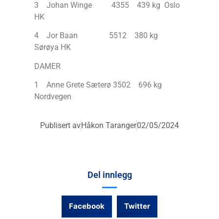
3 Johan Winge 4355 439 kg Oslo
HK
4 Jor Baan 5512 380 kg
Sørøya HK
DAMER
1 Anne Grete Sæterø 3502 696 kg
Nordvegen
Publisert av
Håkon Taranger
02/05/2024
Del innlegg
Facebook
Twitter