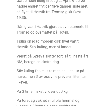
Gardemoen tidlig tirsdag 2. April.Widerøe
hadde endret flytider flere ganger siste året,
så flyet til Hasvik fra Tromsø gikk først
19:35.
Dårlig vær i Hasvik gjorde at vi returnerte til
Tromsø og overnattet på Hotell.
Tidlig onsdag morgen gikk flyet vårt til
Hasvik. Stiv kuling, men vi landet.
Været på Sørøya skifter fort, så til neste års
NM, beregn en ekstra dag.
Stiv kuling fristet ikke med en liten tur på
havet, men 3 av oss ville prøve en liten tur
likevel.
På 3 timer fisket vi over 600 kg.
På torsdag våknet vi til blå himmel og