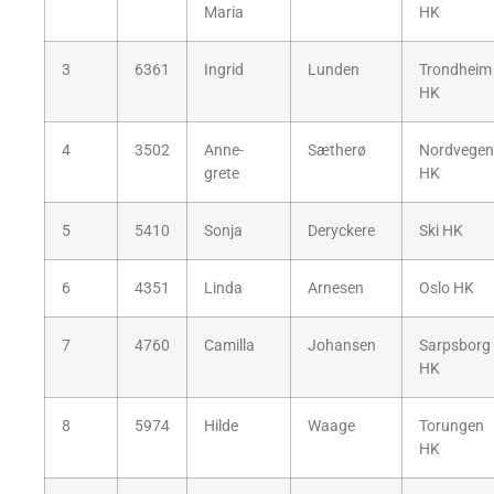
Maria
HK
3
6361
Ingrid
Lunden
Trondheim
HK
4
3502
Anne-
Sætherø
Nordvegen
grete
HK
5
5410
Sonja
Deryckere
Ski HK
6
4351
Linda
Arnesen
Oslo HK
7
4760
Camilla
Johansen
Sarpsborg
HK
8
5974
Hilde
Waage
Torungen
HK