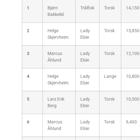
1
Bjørn
Trålfisk
Torsk
14,150
Bakkelid
2
Helge
Lady
Torsk
13,850
Skjervheim
Elsie
3
Marcus
Lady
Torsk
12,100
Åhlund
Elsie
4
Helge
Lady
Lange
10,800
Skjervheim
Elsie
5
Lars Erik
Lady
Torsk
10,500
Berg
Elsie
6
Marcus
Lady
Torsk
9,400
Åhlund
Elsie