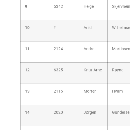
9
5342
Helge
Skjervhei
10
?
Arild
Wilhelms
11
2124
Andre
Martinse
12
6325
Knut-Arne
Røyne
13
2115
Morten
Hvam
14
2020
Jørgen
Gunderse