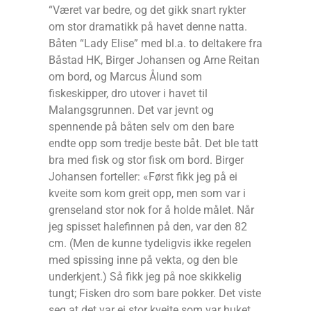
“Været var bedre, og det gikk snart rykter
om stor dramatikk på havet denne natta.
Båten “Lady Elise” med bl.a. to deltakere fra
Båstad HK, Birger Johansen og Arne Reitan
om bord, og Marcus Ålund som
fiskeskipper, dro utover i havet til
Malangsgrunnen. Det var jevnt og
spennende på båten selv om den bare
endte opp som tredje beste båt. Det ble tatt
bra med fisk og stor fisk om bord. Birger
Johansen forteller: «Først fikk jeg på ei
kveite som kom greit opp, men som var i
grenseland stor nok for å holde målet. Når
jeg spisset halefinnen på den, var den 82
cm. (Men de kunne tydeligvis ikke regelen
med spissing inne på vekta, og den ble
underkjent.) Så fikk jeg på noe skikkelig
tungt; Fisken dro som bare pokker. Det viste
seg at det var ei stor kveite som var huket