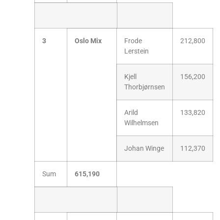
3
Oslo Mix
Frode
212,800
Lerstein
Kjell
156,200
Thorbjørnsen
Arild
133,820
Wilhelmsen
Johan Winge
112,370
Sum
615,190