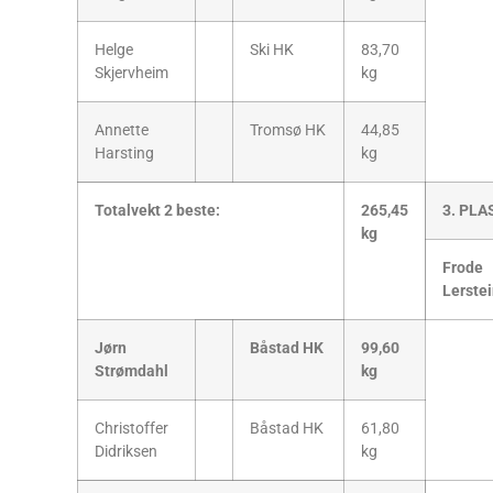
Helge
Ski HK
83,70
Skjervheim
kg
Annette
Tromsø HK
44,85
Harsting
kg
Totalvekt 2 beste:
265,45
3. PLA
kg
Frode
Lerste
Jørn
Båstad HK
99,60
Strømdahl
kg
Christoffer
Båstad HK
61,80
Didriksen
kg