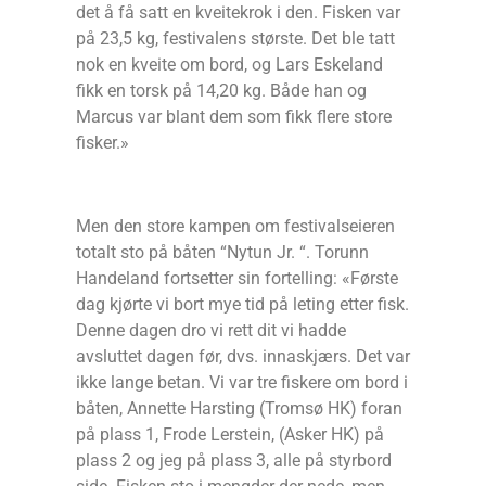
det å få satt en kveitekrok i den. Fisken var
på 23,5 kg, festivalens største. Det ble tatt
nok en kveite om bord, og Lars Eskeland
fikk en torsk på 14,20 kg. Både han og
Marcus var blant dem som fikk flere store
fisker.»
Men den store kampen om festivalseieren
totalt sto på båten “Nytun Jr. “. Torunn
Handeland fortsetter sin fortelling: «Første
dag kjørte vi bort mye tid på leting etter fisk.
Denne dagen dro vi rett dit vi hadde
avsluttet dagen før, dvs. innaskjærs. Det var
ikke lange betan. Vi var tre fiskere om bord i
båten, Annette Harsting (Tromsø HK) foran
på plass 1, Frode Lerstein, (Asker HK) på
plass 2 og jeg på plass 3, alle på styrbord