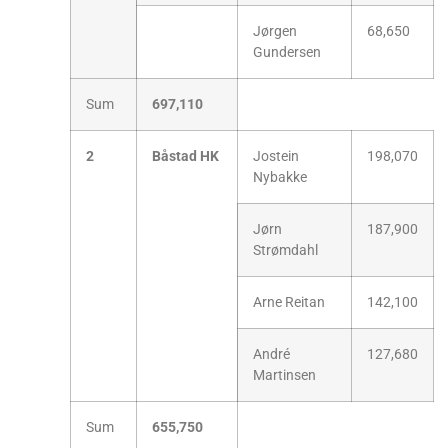
Jørgen
68,650
Gundersen
Sum
697,110
2
Båstad HK
Jostein
198,070
Nybakke
Jørn
187,900
Strømdahl
Arne Reitan
142,100
André
127,680
Martinsen
Sum
655,750