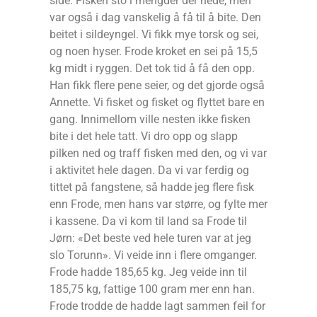
side. Fisken sto i mengder der nede, men
var også i dag vanskelig å få til å bite. Den
beitet i sildeyngel. Vi fikk mye torsk og sei,
og noen hyser. Frode kroket en sei på 15,5
kg midt i ryggen. Det tok tid å få den opp.
Han fikk flere pene seier, og det gjorde også
Annette. Vi fisket og fisket og flyttet bare en
gang. Innimellom ville nesten ikke fisken
bite i det hele tatt. Vi dro opp og slapp
pilken ned og traff fisken med den, og vi var
i aktivitet hele dagen. Da vi var ferdig og
tittet på fangstene, så hadde jeg flere fisk
enn Frode, men hans var større, og fylte mer
i kassene. Da vi kom til land sa Frode til
Jørn: «Det beste ved hele turen var at jeg
slo Torunn». Vi veide inn i flere omganger.
Frode hadde 185,65 kg. Jeg veide inn til
185,75 kg, fattige 100 gram mer enn han.
Frode trodde de hadde lagt sammen feil for