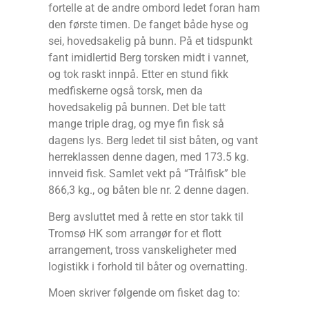
fortelle at de andre ombord ledet foran ham
den første timen. De fanget både hyse og
sei, hovedsakelig på bunn. På et tidspunkt
fant imidlertid Berg torsken midt i vannet,
og tok raskt innpå. Etter en stund fikk
medfiskerne også torsk, men da
hovedsakelig på bunnen. Det ble tatt
mange triple drag, og mye fin fisk så
dagens lys. Berg ledet til sist båten, og vant
herreklassen denne dagen, med 173.5 kg.
innveid fisk. Samlet vekt på “Trålfisk” ble
866,3 kg., og båten ble nr. 2 denne dagen.
Berg avsluttet med å rette en stor takk til
Tromsø HK som arrangør for et flott
arrangement, tross vanskeligheter med
logistikk i forhold til båter og overnatting.
Moen skriver følgende om fisket dag to: