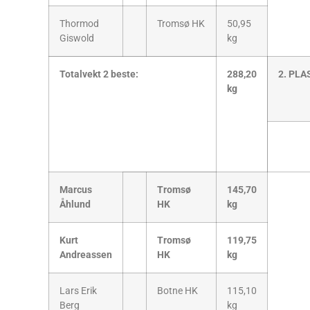
Thormod
Tromsø HK
50,95
Giswold
kg
Totalvekt 2 beste:
288,20
2. PLA
kg
Marcus
Tromsø
145,70
Åhlund
HK
kg
Kurt
Tromsø
119,75
Andreassen
HK
kg
Lars Erik
Botne HK
115,10
Berg
kg