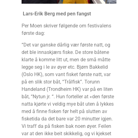
Lars-Erik Berg med pen fangst
Per Moen skriver følgende om festivalens
første dag:
“Det var ganske dårlig vær første natt, og
det ble innaskjærs fiske. De store båtene
klarte å komme litt ut, men de små måtte
legge seg i le av øyer etc. Bjørn Bakkelid
(Oslo HK), som vant fisket første natt, var
på en slik stor båt, “Trålfisk”. Torunn
Handeland (Trondheim HK) var på en liten
båt, “Nytun jr. “. Hun forteller at «den første
natta kjørte vi veldig mye båt uten å lykkes
med å finne fisken før helt på slutten av
fisketida da det bare var 20 minutter igjen.
Vi traff da på fisken bak noen øyer. Feilen
var at den ikke beit skikkelig, og vi kjekset