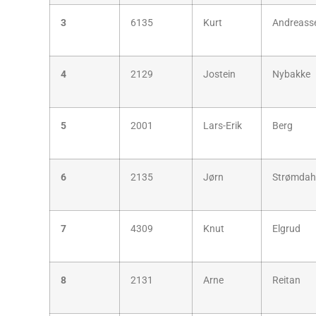
3
6135
Kurt
Andreass
4
2129
Jostein
Nybakke
5
2001
Lars-Erik
Berg
6
2135
Jørn
Strømdah
7
4309
Knut
Elgrud
8
2131
Arne
Reitan