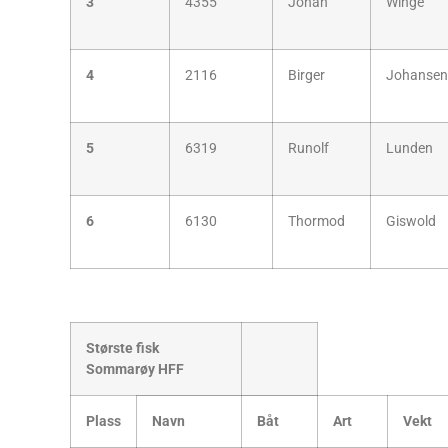
3
4355
Johan
Winge
4
2116
Birger
Johansen
5
6319
Runolf
Lunden
6
6130
Thormod
Giswold
Største fisk
Sommarøy HFF
Plass
Navn
Båt
Art
Vekt