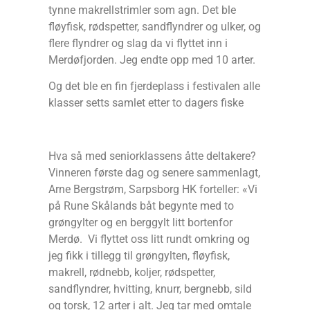
tynne makrellstrimler som agn. Det ble
fløyfisk, rødspetter, sandflyndrer og ulker, og
flere flyndrer og slag da vi flyttet inn i
Merdøfjorden. Jeg endte opp med 10 arter.
Og det ble en fin fjerdeplass i festivalen alle
klasser setts samlet etter to dagers fiske
Hva så med seniorklassens åtte deltakere?
Vinneren første dag og senere sammenlagt,
Arne Bergstrøm, Sarpsborg HK forteller: «Vi
på Rune Skålands båt begynte med to
grøngylter og en berggylt litt bortenfor
Merdø. Vi flyttet oss litt rundt omkring og
jeg fikk i tillegg til grøngylten, fløyfisk,
makrell, rødnebb, koljer, rødspetter,
sandflyndrer, hvitting, knurr, bergnebb, sild
og torsk, 12 arter i alt. Jeg tar med omtale