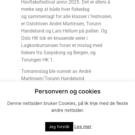
Havfiskefestival anno 2025. Det er ellers å
merke seg at både hver fiskedag
og sammenlagt for alle klasser i festivalen,
er Oslotrioen André Martinsen, Torunn
Handeland og Lars Hellum på pallen. Og
Oslo HK tok en knusende seier i
Lagkonkurransen foran et mixlag med
fiskere fra Sarpsborg og Bergen, og
Torungen HK 1.
Tomannslag ble vunnet av André
Martinsen/Torunn Handeland.
Jeg viser ellers til resultatlistene nedenfor
Personvern og cookies
og bildene etterpå med tekst der de
Denne nettsiden bruker Cookies, på lik linje med de fleste
tilstedeværende premievinnerne blir vist.
andre nettsider.
Les mer
Jeg forstår
RESULTATER SAMMENLAGT
FOR
FESTIVALEN OVER TO DAGER