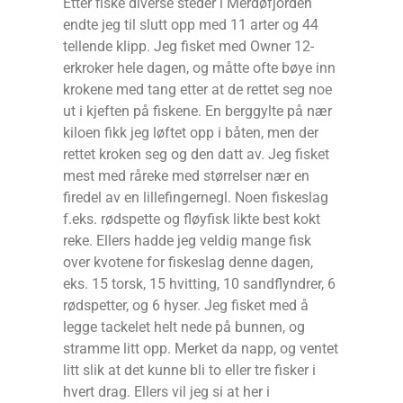
Etter fiske diverse steder i Merdøfjorden
endte jeg til slutt opp med 11 arter og 44
tellende klipp. Jeg fisket med Owner 12-
erkroker hele dagen, og måtte ofte bøye inn
krokene med tang etter at de rettet seg noe
ut i kjeften på fiskene. En berggylte på nær
kiloen fikk jeg løftet opp i båten, men der
rettet kroken seg og den datt av. Jeg fisket
mest med råreke med størrelser nær en
firedel av en lillefingernegl. Noen fiskeslag
f.eks. rødspette og fløyfisk likte best kokt
reke. Ellers hadde jeg veldig mange fisk
over kvotene for fiskeslag denne dagen,
eks. 15 torsk, 15 hvitting, 10 sandflyndrer, 6
rødspetter, og 6 hyser. Jeg fisket med å
legge tackelet helt nede på bunnen, og
stramme litt opp. Merket da napp, og ventet
litt slik at det kunne bli to eller tre fisker i
hvert drag. Ellers vil jeg si at her i