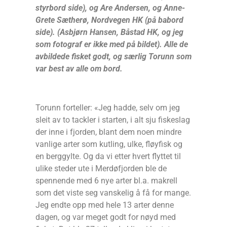
styrbord side), og Are Andersen, og Anne-
Grete Sætherø, Nordvegen HK (på babord
side). (Asbjørn Hansen, Båstad HK, og jeg
som fotograf er ikke med på bildet). Alle de
avbildede fisket godt, og særlig Torunn som
var best av alle om bord.
Torunn forteller: «Jeg hadde, selv om jeg
sleit av to tackler i starten, i alt sju fiskeslag
der inne i fjorden, blant dem noen mindre
vanlige arter som kutling, ulke, fløyfisk og
en berggylte. Og da vi etter hvert flyttet til
ulike steder ute i Merdøfjorden ble de
spennende med 6 nye arter bl.a. makrell
som det viste seg vanskelig å få for mange.
Jeg endte opp med hele 13 arter denne
dagen, og var meget godt for nøyd med