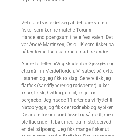
Vel i land viste det seg at det bare var en
fisker som kunne matche Torunn
Handeland poengsum i hele festivalen. Det
var André Martinsen, Oslo HK som fisket på
båten Reinertsen sammen mad tre andre.
André forteller: «Vi gikk utenfor Gjessøya og
etterpå inn Merdøfjorden. Vi satset på gylter
i starten og jeg fikk to slag. Senere fikk jeg
flatfisk (sandflyndrer og rødspetter), ulker,
knurr, torsk, hvitting, en sil, koljer og
bergnebb, Jeg hadde 11 arter da vi flyttet til
Natobrygga, og fikk der rødnebb og sypiker.
De andre tre om bord fisket også godt, men
ble liggende litt bak meg, og mistet derved
en del båtpoeng. Jeg fikk mange fisker ut