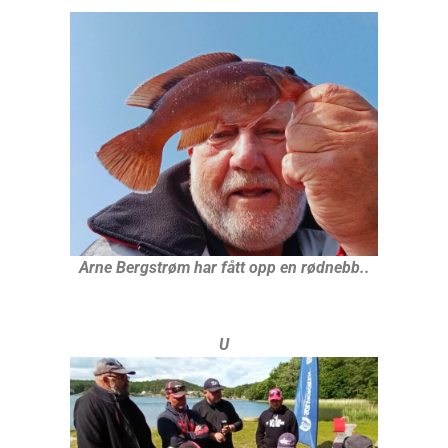
Arne Bergstrøm har fått opp en rødnebb..
U