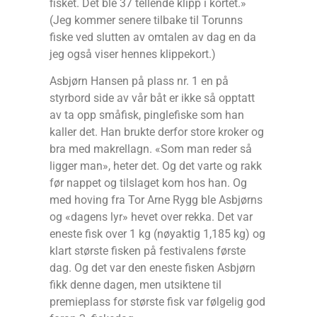
fisket. Det ble 37 tellende klipp i kortet.»
(Jeg kommer senere tilbake til Torunns
fiske ved slutten av omtalen av dag en da
jeg også viser hennes klippekort.)
Asbjørn Hansen på plass nr. 1 en på
styrbord side av vår båt er ikke så opptatt
av ta opp småfisk, pinglefiske som han
kaller det. Han brukte derfor store kroker og
bra med makrellagn. «Som man reder så
ligger man», heter det. Og det varte og rakk
før nappet og tilslaget kom hos han. Og
med hoving fra Tor Arne Rygg ble Asbjørns
og «dagens lyr» hevet over rekka. Det var
eneste fisk over 1 kg (nøyaktig 1,185 kg) og
klart største fisken på festivalens første
dag. Og det var den eneste fisken Asbjørn
fikk denne dagen, men utsiktene til
premieplass for største fisk var følgelig god