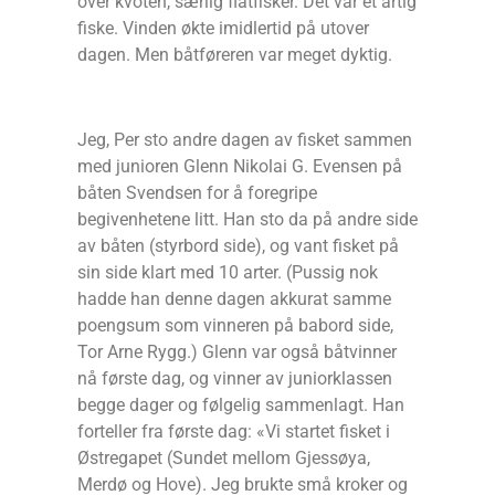
over kvoten, særlig flatfisker. Det var et artig
fiske. Vinden økte imidlertid på utover
dagen. Men båtføreren var meget dyktig.
Jeg, Per sto andre dagen av fisket sammen
med junioren Glenn Nikolai G. Evensen på
båten Svendsen for å foregripe
begivenhetene litt. Han sto da på andre side
av båten (styrbord side), og vant fisket på
sin side klart med 10 arter. (Pussig nok
hadde han denne dagen akkurat samme
poengsum som vinneren på babord side,
Tor Arne Rygg.) Glenn var også båtvinner
nå første dag, og vinner av juniorklassen
begge dager og følgelig sammenlagt. Han
forteller fra første dag: «Vi startet fisket i
Østregapet (Sundet mellom Gjessøya,
Merdø og Hove). Jeg brukte små kroker og