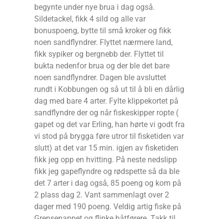
begynte under nye brua i dag også.
Sildetackel, fikk 4 sild og alle var
bonuspoeng, bytte til små kroker og fikk
noen sandflyndrer. Flyttet nærmere land,
fikk sypiker og bergnebb der. Flyttet til
bukta nedenfor brua og der ble det bare
noen sandflyndrer. Dagen ble avsluttet
rundt i Kobbungen og så ut til å bli en dårlig
dag med bare 4 arter. Fylte klippekortet på
sandflyndre der og når fiskeskipper ropte (
gapet og det var Erling, han hørte vi godt fra
vi stod på brygga føre utror til fisketiden var
slutt) at det var 15 min. igjen av fisketiden
fikk jeg opp en hvitting. På neste nedslipp
fikk jeg gapeflyndre og rødspette så da ble
det 7 arter i dag også, 85 poeng og kom på
2 plass dag 2. Vant sammenlagt over 2
dager med 190 poeng. Veldig artig fiske på
Grensenappet og flinke båtførere. Takk til