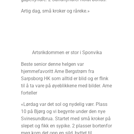
Artig dag, små kroker og råreke.»
Artsrikdommen er stor i Sponvika
Beste senior denne helgen var
hjemmefavoritt Arne Bergstrøm fra
Sarpsborg HK som alltid er blid og er flink
til å ta vare på øyeblikkene med bilder. Arne
forteller
«Lørdag var det sol og nydelig vær. Plass
10 på Bjørg og vi begynte under den nye
Svinesundbrua. Startet med små kroker på
slepet og fikk en sypike. 2 plasser bortenfor
meg kom det opp en sild, byttet til