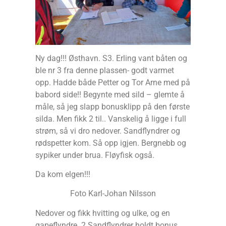
Ny dag!!! Østhavn. S3. Erling vant båten og
ble nr 3 fra denne plassen- godt varmet
opp. Hadde både Petter og Tor Arne med på
babord side!! Begynte med sild – glemte å
måle, så jeg slapp bonusklipp på den første
silda. Men fikk 2 til.. Vanskelig å ligge i full
strøm, så vi dro nedover. Sandflyndrer og
rødspetter kom. Så opp igjen. Bergnebb og
sypiker under brua. Fløyfisk også.
Da kom elgen!!!
Foto Karl-Johan Nilsson
Nedover og fikk hvitting og ulke, og en
gapeflyndre. 2 Sandflyndrer holdt bonus.