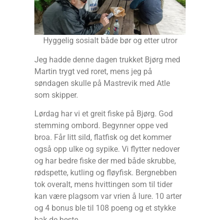
Hyggelig sosialt både bør og etter utror
Jeg hadde denne dagen trukket Bjørg med
Martin trygt ved roret, mens jeg på
søndagen skulle på Mastrevik med Atle
som skipper.
Lørdag har vi et greit fiske på Bjørg. God
stemming ombord. Begynner oppe ved
broa. Får litt sild, flatfisk og det kommer
også opp ulke og sypike. Vi flytter nedover
og har bedre fiske der med både skrubbe,
rødspette, kutling og fløyfisk. Bergnebben
tok overalt, mens hvittingen som til tider
kan være plagsom var vrien å lure. 10 arter
og 4 bonus ble til 108 poeng og et stykke
bak de beste.