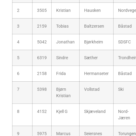
2
3505
Kristian
Hausken
Nordveg
3
2159
Tobias
Baltzersen
Båstad
4
5042
Jonathan
Bjørkheim
SDSFC
5
6319
Sindre
Sæther
Trondhei
6
2158
Frida
Hermanseter
Båstad
7
5398
Bjørn
Vollstad
Ski
Kristian
8
4152
Kjell G
Skjæveland
Nord-
Jæren
9
5975
Marcus
Seiersnes
Torungen