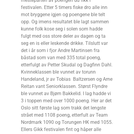
mesteparten av poengen du fikk i
festivalen. Etter 5 timers fiske dro alle inn
mot bryggene igjen og poengene ble telt
opp. Og imens resultatet ble lagt sammen
kunne folk kose seg i solen som hadde
fulgt med oss store deler av dagen og ta
seg en is eller leskende drikke. Tilslutt var
det i år som i fjor Andre Martinsen fra
båstad som van med 335 total poeng,
etterfulgt av Petter Skudal og Dagfinn Dahl.
Kvinneklassen ble vunnet av torunn
Handeland, jr av Tobias Baltzersen og Arne
Reitan vant Seniorklassen. Størst Flyndre
ble vunnet av Bjørn Bakkelid. I lag hadde vi
3 i toppen med over 1000 poeng. Her ar det
Oslo sitt første lag som trakk det lengste
strået med 1108 poeng, etterfult av Team
Nordmark 1090 og Torungen HK med 1055.
Ellers Gikk festivalen fint og håper alle