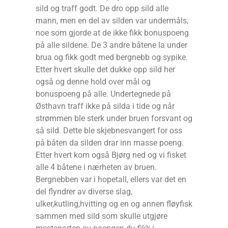
sild og traff godt. De dro opp sild alle
mann, men en del av silden var undermåls,
noe som gjorde at de ikke fikk bonuspoeng
på alle sildene. De 3 andre båtene la under
brua og fikk godt med bergnebb og sypike.
Etter hvert skulle det dukke opp sild her
også og denne hold over mål og
bonuspoeng på alle. Undertegnede på
Østhavn traff ikke på silda i tide og når
strømmen ble sterk under bruen forsvant og
så sild. Dette ble skjebnesvangert for oss
på båten da silden drar inn masse poeng.
Etter hvert kom også Bjørg ned og vi fisket
alle 4 båtene i nærheten av bruen.
Bergnebben var i hopetall, ellers var det en
del flyndrer av diverse slag,
ulker,kutling,hvitting og en og annen fløyfisk
sammen med sild som skulle utgjøre