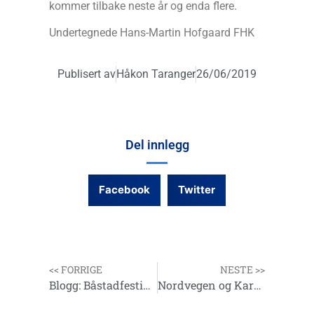
kommer tilbake neste år og enda flere.
Undertegnede Hans-Martin Hofgaard FHK
Publisert av
Håkon Taranger
26/06/2019
Del innlegg
Facebook
Twitter
<< FORRIGE
NESTE >>
Blogg: Båstadfestivalen den 5. mai 2019
Nordvegen og Karmøy Havfiskefestival