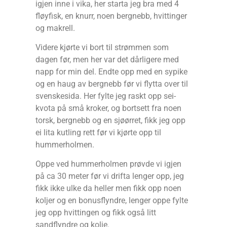
igjen inne i vika, her starta jeg bra med 4
fløyfisk, en knurr, noen bergnebb, hvittinger
og makrell.
Videre kjørte vi bort til strømmen som
dagen før, men her var det dårligere med
napp for min del. Endte opp med en sypike
og en haug av bergnebb før vi flytta over til
svenskesida. Her fylte jeg raskt opp sei-
kvota på små kroker, og bortsett fra noen
torsk, bergnebb og en sjøørret, fikk jeg opp
ei lita kutling rett før vi kjørte opp til
hummerholmen.
Oppe ved hummerholmen prøvde vi igjen
på ca 30 meter før vi drifta lenger opp, jeg
fikk ikke ulke da heller men fikk opp noen
koljer og en bonusflyndre, lenger oppe fylte
jeg opp hvittingen og fikk også litt
sandflyndre og kolje.