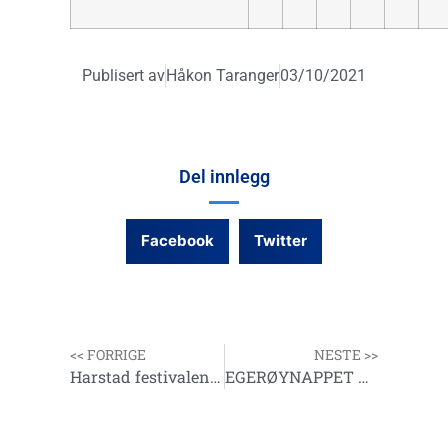
Publisert av
Håkon Taranger
03/10/2021
Del innlegg
Facebook
Twitter
<< FORRIGE
NESTE >>
Harstad festivalen og den 50 Internasjonale havfiskefestivalen i Harstad 2021
EGERØYNAPPET & JÆRFESTIVALEN