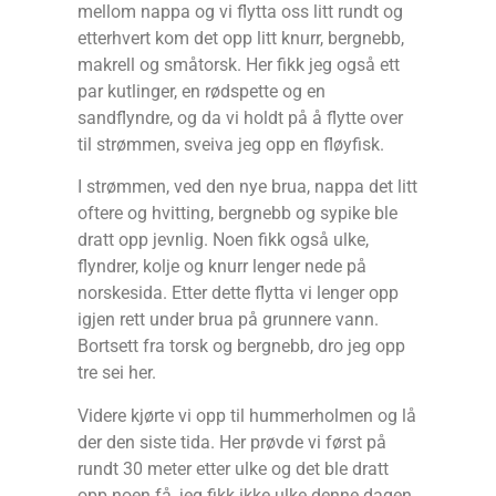
mellom nappa og vi flytta oss litt rundt og
etterhvert kom det opp litt knurr, bergnebb,
makrell og småtorsk. Her fikk jeg også ett
par kutlinger, en rødspette og en
sandflyndre, og da vi holdt på å flytte over
til strømmen, sveiva jeg opp en fløyfisk.
I strømmen, ved den nye brua, nappa det litt
oftere og hvitting, bergnebb og sypike ble
dratt opp jevnlig. Noen fikk også ulke,
flyndrer, kolje og knurr lenger nede på
norskesida. Etter dette flytta vi lenger opp
igjen rett under brua på grunnere vann.
Bortsett fra torsk og bergnebb, dro jeg opp
tre sei her.
Videre kjørte vi opp til hummerholmen og lå
der den siste tida. Her prøvde vi først på
rundt 30 meter etter ulke og det ble dratt
opp noen få, jeg fikk ikke ulke denne dagen