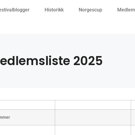
estivalblogger
Historikk
Norgescup
Medlemm
edlemsliste 2025
mmer