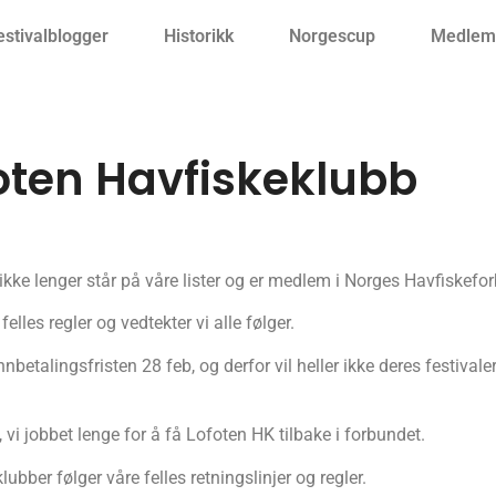
estivalblogger
Historikk
Norgescup
Medlemm
oten Havfiskeklubb
ikke lenger står på våre lister og er medlem i Norges Havfiskefo
 felles regler og vedtekter vi alle følger.
betalingsfristen 28 feb, og derfor vil heller ikke deres festivale
e, vi jobbet lenge for å få Lofoten HK tilbake i forbundet.
ubber følger våre felles retningslinjer og regler.