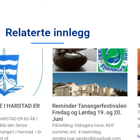
Relaterte innlegg
E I HARSTAD ER
Reminder Tanangerfestivalen
T
Fredag og Lørdag 19. og 20.
T
Juni
ARSTAD ER 60 ÅR I
A
lei den første
Påmelding: Deltagers navn, NHF
g
rangert i Harstad. I år
nummer, evt. 4 mannslag
L
t vil
sendes roar.sandvoll@outlook.com