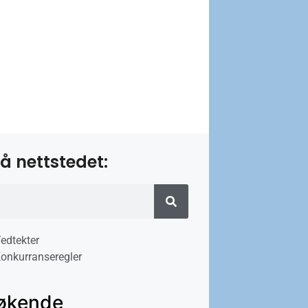
å nettstedet:
edtekter
onkurranseregler
økende