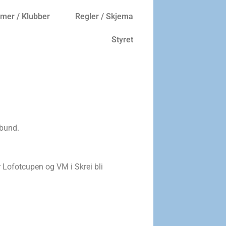
er / Klubber
Regler / Skjema
Styret
rbund.
r Lofotcupen og VM i Skrei bli