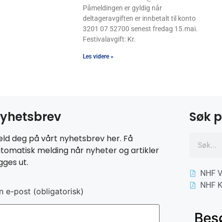
Påmeldingen er gyldig når
deltageravgiften er innbetalt til konto
3201 07 52700 senest fredag 15.mai.
Festivalavgift: Kr.
Les videre »
yhetsbrev
Søk p
ld deg på vårt nyhetsbrev her. Få
tomatisk melding når nyheter og artikler
gges ut.
NHF V
NHF K
n e-post (obligatorisk)
Bes