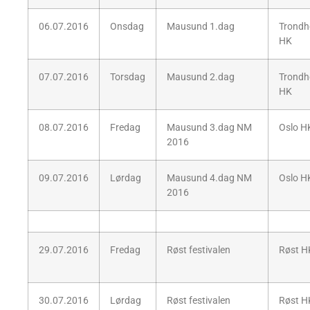
06.07.2016
Onsdag
Mausund 1.dag
Trondh
HK
07.07.2016
Torsdag
Mausund 2.dag
Trondh
HK
08.07.2016
Fredag
Mausund 3.dag NM
Oslo H
2016
09.07.2016
Lørdag
Mausund 4.dag NM
Oslo H
2016
29.07.2016
Fredag
Røst festivalen
Røst H
30.07.2016
Lørdag
Røst festivalen
Røst H