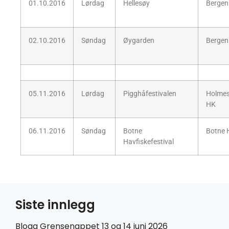
01.10.2016
Lørdag
Hellesøy
Bergen
02.10.2016
Søndag
Øygarden
Bergen
05.11.2016
Lørdag
Pigghåfestivalen
Holmes
HK
06.11.2016
Søndag
Botne
Botne 
Havfiskefestival
Siste innlegg
Blogg Grensenappet 13 og 14 juni 2026