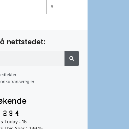
9
å nettstedet:
edtekter
onkurranseregler
økende
s Today : 15
s This Year : 23645