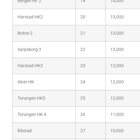
Bergen HF 2
19
14,000
Harstad HK2
20
13,000
Botne 2
21
13,000
Sarpsborg 3
22
13,000
Harstad HK3
23
12,000
Alver HK
24
12,000
Torungen HK5
25
12,000
Torungen HK 4
26
11,000
Båstad
27
10,000