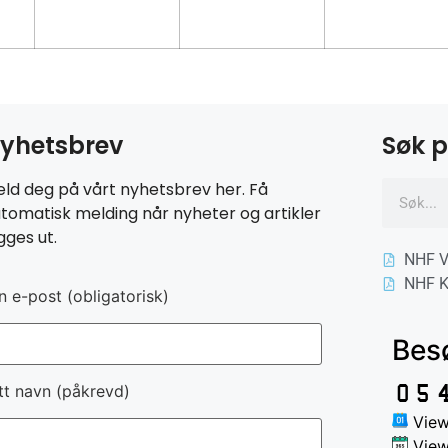
yhetsbrev
Søk p
ld deg på vårt nyhetsbrev her. Få
tomatisk melding når nyheter og artikler
gges ut.
NHF V
NHF K
n e-post (obligatorisk)
Bes
tt navn (påkrevd)
View
View