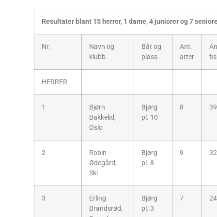
Resultater blant 15 herrer, 1 dame, 4 juniorer og 7 seniore
Nr.
Navn og
Båt og
Ant.
An
klubb
plass
arter
fi
HERRER
1
Bjørn
Bjørg
8
39
Bakkelid,
pl. 10
Oslo
2
Robin
Bjørg
9
32
Ødegård,
pl. 8
Ski
3
Erling
Bjørg
7
24
Brandsrød,
pl. 3