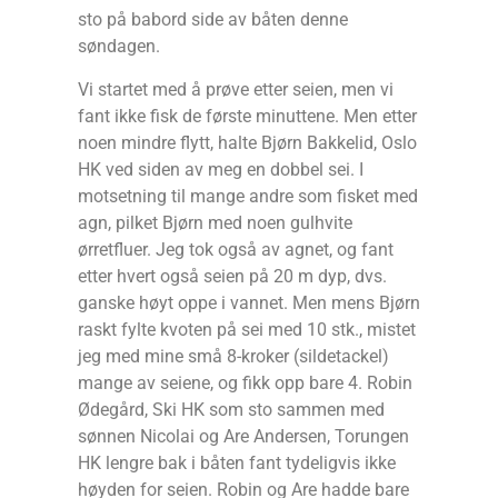
sto på babord side av båten denne
søndagen.
Vi startet med å prøve etter seien, men vi
fant ikke fisk de første minuttene. Men etter
noen mindre flytt, halte Bjørn Bakkelid, Oslo
HK ved siden av meg en dobbel sei. I
motsetning til mange andre som fisket med
agn, pilket Bjørn med noen gulhvite
ørretfluer. Jeg tok også av agnet, og fant
etter hvert også seien på 20 m dyp, dvs.
ganske høyt oppe i vannet. Men mens Bjørn
raskt fylte kvoten på sei med 10 stk., mistet
jeg med mine små 8-kroker (sildetackel)
mange av seiene, og fikk opp bare 4. Robin
Ødegård, Ski HK som sto sammen med
sønnen Nicolai og Are Andersen, Torungen
HK lengre bak i båten fant tydeligvis ikke
høyden for seien. Robin og Are hadde bare