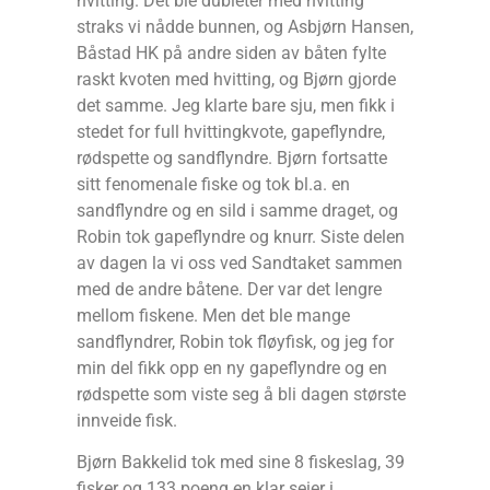
hvitting. Det ble dubleter med hvitting
straks vi nådde bunnen, og Asbjørn Hansen,
Båstad HK på andre siden av båten fylte
raskt kvoten med hvitting, og Bjørn gjorde
det samme. Jeg klarte bare sju, men fikk i
stedet for full hvittingkvote, gapeflyndre,
rødspette og sandflyndre. Bjørn fortsatte
sitt fenomenale fiske og tok bl.a. en
sandflyndre og en sild i samme draget, og
Robin tok gapeflyndre og knurr. Siste delen
av dagen la vi oss ved Sandtaket sammen
med de andre båtene. Der var det lengre
mellom fiskene. Men det ble mange
sandflyndrer, Robin tok fløyfisk, og jeg for
min del fikk opp en ny gapeflyndre og en
rødspette som viste seg å bli dagen største
innveide fisk.
Bjørn Bakkelid tok med sine 8 fiskeslag, 39
fisker og 133 poeng en klar seier i