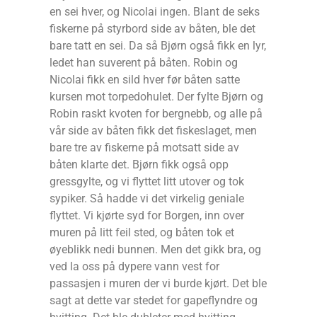
en sei hver, og Nicolai ingen. Blant de seks
fiskerne på styrbord side av båten, ble det
bare tatt en sei. Da så Bjørn også fikk en lyr,
ledet han suverent på båten. Robin og
Nicolai fikk en sild hver før båten satte
kursen mot torpedohulet. Der fylte Bjørn og
Robin raskt kvoten for bergnebb, og alle på
vår side av båten fikk det fiskeslaget, men
bare tre av fiskerne på motsatt side av
båten klarte det. Bjørn fikk også opp
gressgylte, og vi flyttet litt utover og tok
sypiker. Så hadde vi det virkelig geniale
flyttet. Vi kjørte syd for Borgen, inn over
muren på litt feil sted, og båten tok et
øyeblikk nedi bunnen. Men det gikk bra, og
ved la oss på dypere vann vest for
passasjen i muren der vi burde kjørt. Det ble
sagt at dette var stedet for gapeflyndre og