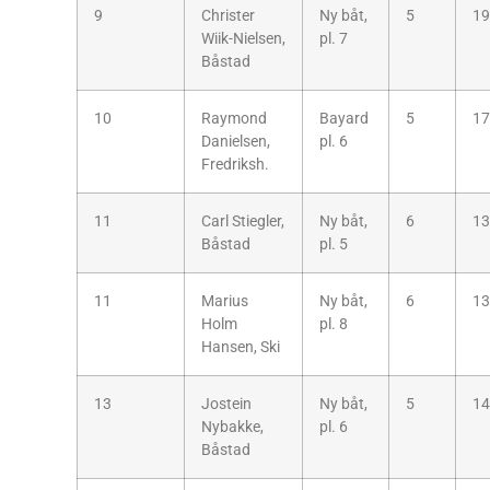
9
Christer
Ny båt,
5
19
Wiik-Nielsen,
pl. 7
Båstad
10
Raymond
Bayard
5
17
Danielsen,
pl. 6
Fredriksh.
11
Carl Stiegler,
Ny båt,
6
13
Båstad
pl. 5
11
Marius
Ny båt,
6
13
Holm
pl. 8
Hansen, Ski
13
Jostein
Ny båt,
5
14
Nybakke,
pl. 6
Båstad