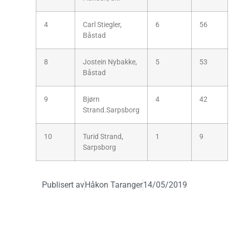
4
Carl Stiegler,
6
56
Båstad
8
Jostein Nybakke,
5
53
Båstad
9
Bjørn
4
42
Strand.Sarpsborg
10
Turid Strand,
1
9
Sarpsborg
Publisert av
Håkon Taranger
14/05/2019