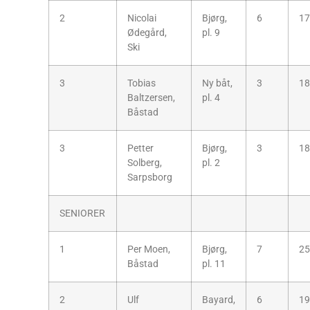
2
Nicolai
Bjørg,
6
17
Ødegård,
pl. 9
Ski
3
Tobias
Ny båt,
3
18
Baltzersen,
pl. 4
Båstad
3
Petter
Bjørg,
3
18
Solberg,
pl. 2
Sarpsborg
SENIORER
1
Per Moen,
Bjørg,
7
25
Båstad
pl. 11
2
Ulf
Bayard,
6
19