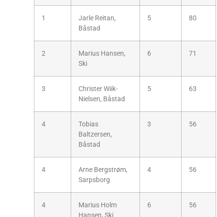
1
Jarle Reitan,
5
80
Båstad
2
Marius Hansen,
6
71
Ski
3
Christer Wiik-
5
63
Nielsen, Båstad
4
Tobias
3
56
Baltzersen,
Båstad
4
Arne Bergstrøm,
4
56
Sarpsborg
4
Marius Holm
6
56
Hansen, Ski