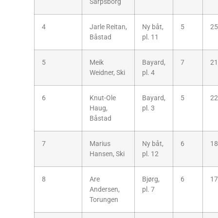
Sarpsborg
4
Jarle Reitan,
Ny båt,
5
25
Båstad
pl. 11
5
Meik
Bayard,
7
21
Weidner, Ski
pl. 4
6
Knut-Ole
Bayard,
5
22
Haug,
pl. 3
Båstad
7
Marius
Ny båt,
6
18
Hansen, Ski
pl. 12
8
Are
Bjørg,
6
17
Andersen,
pl. 7
Torungen