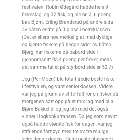
festivalen. Robin Ødegård hadde hele 9
fiskeslag, og 32 fisk, og ble nr. 2, ti poeng
bak Bjørn. Erling Brandsrud på andre sida
av båten endte på 3.plass i herreklassen.
(Det er ellers noe merkelig at med dyktige
og kjente fiskere på begge sider av båten
Bjørg, har fiskerne på babord side i
gjennomsnitt 93,4 poeng per fisker, mens
det samme tallet på styrbord side er 52,7)
Jeg (Per Moen) ble totalt tredje beste fisker
i festivalen, og vant seniorklassen. Videre
var jeg på grunn av et forfall for en fisker på
morgenen satt opp på et mix lag med bl.a.
Bjørn Bakkelid, og jeg ble med det også
vinner i lagkonkurransen. Da jeg som nevnt
også hadde største fisk for dagen, var jeg
strålende fornøyd med tre av tre mulige
seire denne dagen. På de neste plassene i