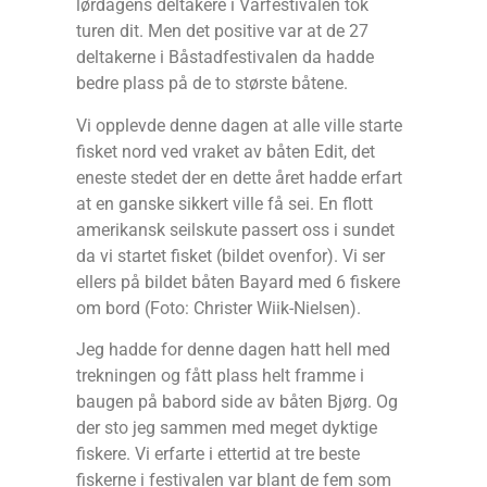
lørdagens deltakere i Vårfestivalen tok
turen dit. Men det positive var at de 27
deltakerne i Båstadfestivalen da hadde
bedre plass på de to største båtene.
Vi opplevde denne dagen at alle ville starte
fisket nord ved vraket av båten Edit, det
eneste stedet der en dette året hadde erfart
at en ganske sikkert ville få sei. En flott
amerikansk seilskute passert oss i sundet
da vi startet fisket (bildet ovenfor). Vi ser
ellers på bildet båten Bayard med 6 fiskere
om bord (Foto: Christer Wiik-Nielsen).
Jeg hadde for denne dagen hatt hell med
trekningen og fått plass helt framme i
baugen på babord side av båten Bjørg. Og
der sto jeg sammen med meget dyktige
fiskere. Vi erfarte i ettertid at tre beste
fiskerne i festivalen var blant de fem som