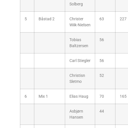
Solberg
5
Båstad 2
Christer
63
227
Wiik-Nielsen
Tobias
56
Baltzersen
Carl Stiegler
56
Christisn
52
Sletmo
6
Mix 1
Elias Haug
70
165
Asbjørn
44
Hansen