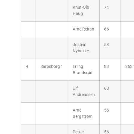
Knut-Ole
74
Haug
Arne Reitan
66
Jostein
53
Nybakke
4
Sarpsborg 1
Erling
83
263
Brandsrød
Ulf
68
Andreassen
Arne
56
Bergstrøm
Petter
56