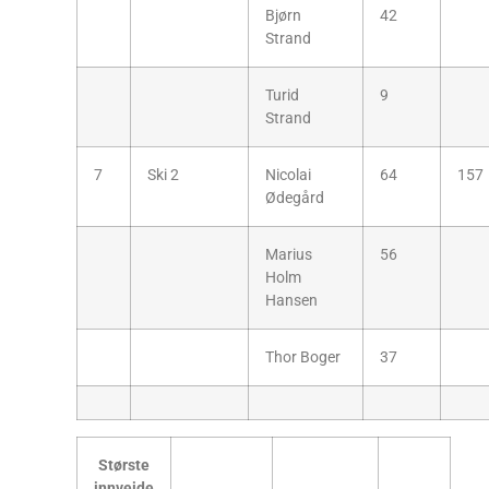
Bjørn
42
Strand
Turid
9
Strand
7
Ski 2
Nicolai
64
157
Ødegård
Marius
56
Holm
Hansen
Thor Boger
37
Største
innveide