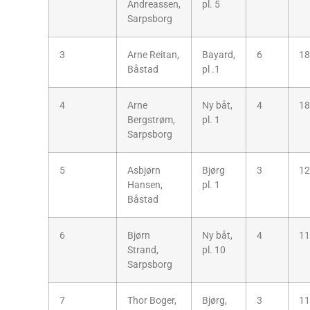
Andreassen,
pl. 5
Sarpsborg
3
Arne Reitan,
Bayard,
6
18
Båstad
pl .1
4
Arne
Ny båt,
4
18
Bergstrøm,
pl. 1
Sarpsborg
5
Asbjørn
Bjørg
3
12
Hansen,
pl. 1
Båstad
6
Bjørn
Ny båt,
4
11
Strand,
pl. 10
Sarpsborg
7
Thor Boger,
Bjørg,
3
11