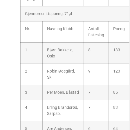
Gjennomsnittspoeng: 71,4
Nr.
Navn og Klubb
Antall
Poeng
fiskeslag
1
Bjørn Bakkelid,
8
133
Oslo
2
Robin Ødegård,
9
123
Ski
3
Per Moen, Båstad
7
85
4
Erling Brandsrød,
7
83
Sarpsb.
5
Are Andersen,
6
64