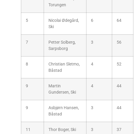
Torungen
5
Nicolai Ødegård,
6
64
Ski
7
Petter Solberg,
3
56
Sarpsborg
8
Christian Sletmo,
4
52
Båstad
9
Martin
4
44
Gundersen, Ski
9
Asbjørn Hansen,
3
44
Båstad
11
Thor Boger, Ski
3
37