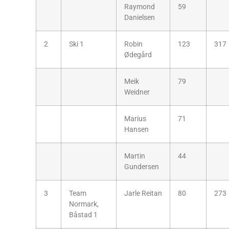
Raymond
59
Danielsen
2
Ski 1
Robin
123
317
Ødegård
Meik
79
Weidner
Marius
71
Hansen
Martin
44
Gundersen
3
Team
Jarle Reitan
80
273
Normark,
Båstad 1