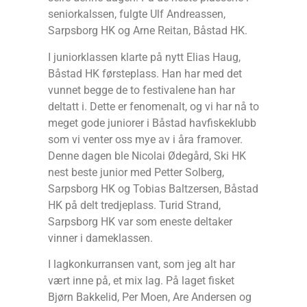
seniorkalssen, fulgte Ulf Andreassen,
Sarpsborg HK og Arne Reitan, Båstad HK.
I juniorklassen klarte på nytt Elias Haug,
Båstad HK førsteplass. Han har med det
vunnet begge de to festivalene han har
deltatt i. Dette er fenomenalt, og vi har nå to
meget gode juniorer i Båstad havfiskeklubb
som vi venter oss mye av i åra framover.
Denne dagen ble Nicolai Ødegård, Ski HK
nest beste junior med Petter Solberg,
Sarpsborg HK og Tobias Baltzersen, Båstad
HK på delt tredjeplass. Turid Strand,
Sarpsborg HK var som eneste deltaker
vinner i dameklassen.
I lagkonkurransen vant, som jeg alt har
vært inne på, et mix lag. På laget fisket
Bjørn Bakkelid, Per Moen, Are Andersen og