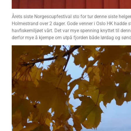
Årets siste Norgescupfestival sto for tur denne siste helg
Holmestrand over 2 dager. Gode venner i Oslo HK hadde stilt 
havfiskemiljøet vårt. Det var mye spenning knyttet til den
derfor mye å kjempe om utpå fjorden både lørdag og søn