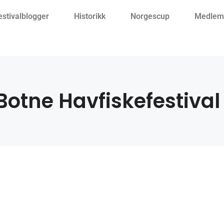
estivalblogger
Historikk
Norgescup
Medlemm
Botne Havfiskefestival