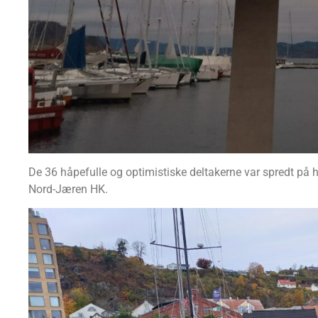
De 36 håpefulle og optimistiske deltakerne var spredt på
Nord-Jæren HK.