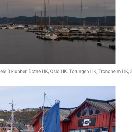
 hele 8 klubber. Botne HK, Oslo HK. Torungen HK, Trondheim HK,