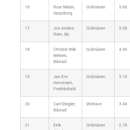
16
Roar Nilsen,
Gråmåsen
5.60
Sarpsborg
17
Jon Anders
Gråmåsen
5.58
Ihlen, Ski
18
Christer Wiik-
Gråmåsen
4.36
Nielsen,
Båstad
19
Jan-Eric
Gråmåsen
3.74
Herrstrøm,
Fredrikshald
20
Carl Stiegler,
Østhavn
3.44
Båstad
21
Eirik
Gråmåsen
2.78