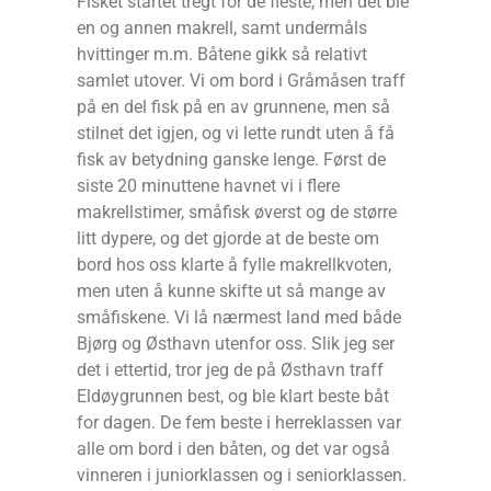
Fisket startet tregt for de fleste, men det ble
en og annen makrell, samt undermåls
hvittinger m.m. Båtene gikk så relativt
samlet utover. Vi om bord i Gråmåsen traff
på en del fisk på en av grunnene, men så
stilnet det igjen, og vi lette rundt uten å få
fisk av betydning ganske lenge. Først de
siste 20 minuttene havnet vi i flere
makrellstimer, småfisk øverst og de større
litt dypere, og det gjorde at de beste om
bord hos oss klarte å fylle makrellkvoten,
men uten å kunne skifte ut så mange av
småfiskene. Vi lå nærmest land med både
Bjørg og Østhavn utenfor oss. Slik jeg ser
det i ettertid, tror jeg de på Østhavn traff
Eldøygrunnen best, og ble klart beste båt
for dagen. De fem beste i herreklassen var
alle om bord i den båten, og det var også
vinneren i juniorklassen og i seniorklassen.