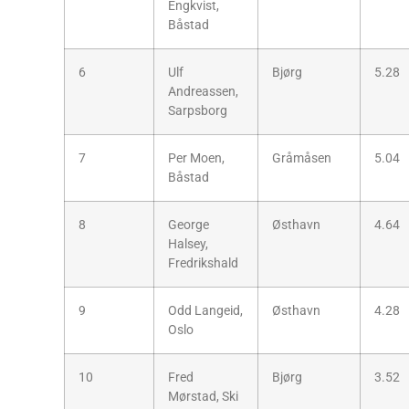
Engkvist,
Båstad
6
Ulf
Bjørg
5.28
Andreassen,
Sarpsborg
7
Per Moen,
Gråmåsen
5.04
Båstad
8
George
Østhavn
4.64
Halsey,
Fredrikshald
9
Odd Langeid,
Østhavn
4.28
Oslo
10
Fred
Bjørg
3.52
Mørstad, Ski