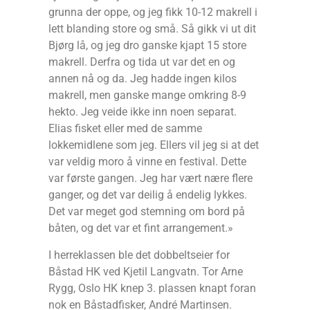
grunna der oppe, og jeg fikk 10-12 makrell i
lett blanding store og små. Så gikk vi ut dit
Bjørg lå, og jeg dro ganske kjapt 15 store
makrell. Derfra og tida ut var det en og
annen nå og da. Jeg hadde ingen kilos
makrell, men ganske mange omkring 8-9
hekto. Jeg veide ikke inn noen separat.
Elias fisket eller med de samme
lokkemidlene som jeg. Ellers vil jeg si at det
var veldig moro å vinne en festival. Dette
var første gangen. Jeg har vært nære flere
ganger, og det var deilig å endelig lykkes.
Det var meget god stemning om bord på
båten, og det var et fint arrangement.»
I herreklassen ble det dobbeltseier for
Båstad HK ved Kjetil Langvatn. Tor Arne
Rygg, Oslo HK knep 3. plassen knapt foran
nok en Båstadfisker, André Martinsen.