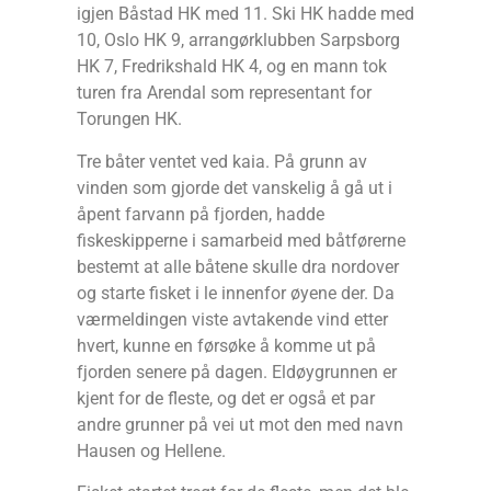
igjen Båstad HK med 11. Ski HK hadde med
10, Oslo HK 9, arrangørklubben Sarpsborg
HK 7, Fredrikshald HK 4, og en mann tok
turen fra Arendal som representant for
Torungen HK.
Tre båter ventet ved kaia. På grunn av
vinden som gjorde det vanskelig å gå ut i
åpent farvann på fjorden, hadde
fiskeskipperne i samarbeid med båtførerne
bestemt at alle båtene skulle dra nordover
og starte fisket i le innenfor øyene der. Da
værmeldingen viste avtakende vind etter
hvert, kunne en førsøke å komme ut på
fjorden senere på dagen. Eldøygrunnen er
kjent for de fleste, og det er også et par
andre grunner på vei ut mot den med navn
Hausen og Hellene.