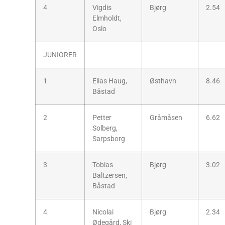
4
Vigdis
Bjørg
2.54
Elmholdt,
Oslo
JUNIORER
1
Elias Haug,
Østhavn
8.46
Båstad
2
Petter
Gråmåsen
6.62
Solberg,
Sarpsborg
3
Tobias
Bjørg
3.02
Baltzersen,
Båstad
4
Nicolai
Bjørg
2.34
Ødegård, Ski