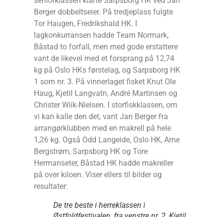
seniorklassen klarte Sarpsborg HK ved Jan
Berger dobbeltseier. På tredjeplass fulgte
Tor Haugen, Fredrikshald HK. I
lagkonkurransen hadde Team Normark,
Båstad to forfall, men med gode erstattere
vant de likevel med et forsprang på 12,74
kg på Oslo HKs førstelag, og Sarpsborg HK
1 som nr. 3. På vinnerlaget fisket Knut Ole
Haug, Kjetil Langvatn, André Martinsen og
Christer Wiik-Nielsen. I storfiskklassen, om
vi kan kalle den det, vant Jan Berger fra
arrangørklubben med en makrell på hele
1,26 kg. Også Odd Langeide, Oslo HK, Arne
Bergstrøm, Sarpsborg HK og Tore
Hermanseter, Båstad HK hadde makreller
på over kiloen. Viser ellers til bilder og
resultater:
De tre beste i herreklassen i
Østfoldfestivalen, fra venstre nr. 2, Kjetil