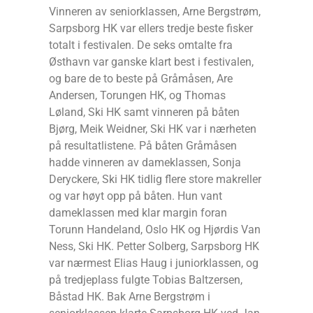
Vinneren av seniorklassen, Arne Bergstrøm,
Sarpsborg HK var ellers tredje beste fisker
totalt i festivalen. De seks omtalte fra
Østhavn var ganske klart best i festivalen,
og bare de to beste på Gråmåsen, Are
Andersen, Torungen HK, og Thomas
Løland, Ski HK samt vinneren på båten
Bjørg, Meik Weidner, Ski HK var i nærheten
på resultatlistene. På båten Gråmåsen
hadde vinneren av dameklassen, Sonja
Deryckere, Ski HK tidlig flere store makreller
og var høyt opp på båten. Hun vant
dameklassen med klar margin foran
Torunn Handeland, Oslo HK og Hjørdis Van
Ness, Ski HK. Petter Solberg, Sarpsborg HK
var nærmest Elias Haug i juniorklassen, og
på tredjeplass fulgte Tobias Baltzersen,
Båstad HK. Bak Arne Bergstrøm i