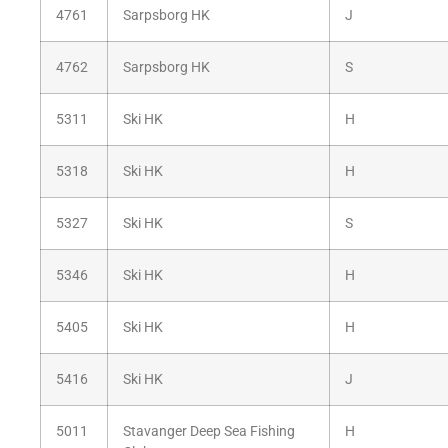
4761
Sarpsborg HK
J
4762
Sarpsborg HK
S
5311
Ski HK
H
5318
Ski HK
H
5327
Ski HK
S
5346
Ski HK
H
5405
Ski HK
H
5416
Ski HK
J
5011
Stavanger Deep Sea Fishing
H