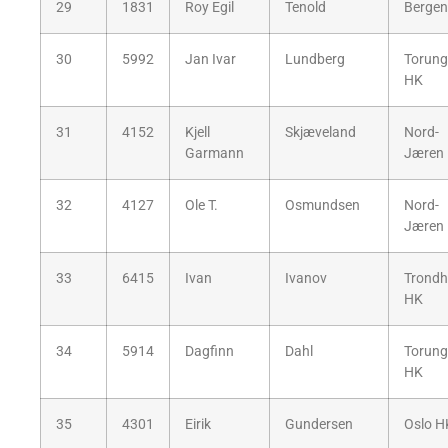
29
1831
Roy Egil
Tenold
Bergen
30
5992
Jan Ivar
Lundberg
Torun
HK
31
4152
Kjell
Skjæveland
Nord-
Garmann
Jæren
32
4127
Ole T.
Osmundsen
Nord-
Jæren
33
6415
Ivan
Ivanov
Trondh
HK
34
5914
Dagfinn
Dahl
Torun
HK
35
4301
Eirik
Gundersen
Oslo H