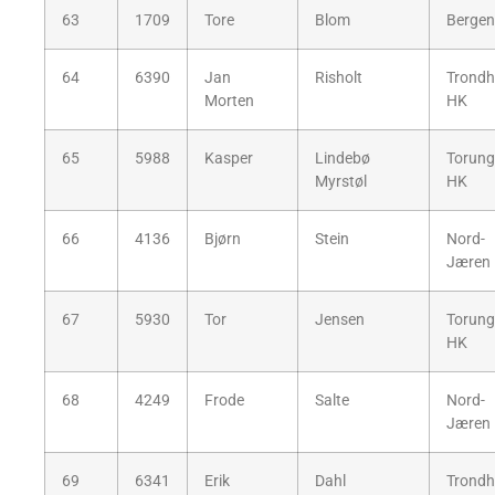
63
1709
Tore
Blom
Bergen
64
6390
Jan
Risholt
Trondh
Morten
HK
65
5988
Kasper
Lindebø
Torun
Myrstøl
HK
66
4136
Bjørn
Stein
Nord-
Jæren
67
5930
Tor
Jensen
Torun
HK
68
4249
Frode
Salte
Nord-
Jæren
69
6341
Erik
Dahl
Trondh