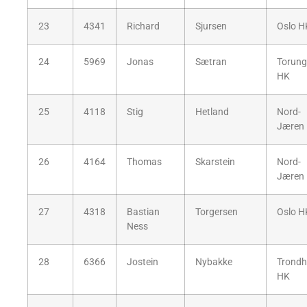
23
4341
Richard
Sjursen
Oslo H
24
5969
Jonas
Sætran
Torun
HK
25
4118
Stig
Hetland
Nord-
Jæren
26
4164
Thomas
Skarstein
Nord-
Jæren
27
4318
Bastian
Torgersen
Oslo H
Ness
28
6366
Jostein
Nybakke
Trondh
HK