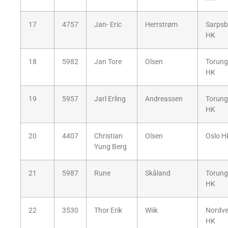
17
4757
Jan- Eric
Herrstrøm
Sarpsb
HK
18
5982
Jan Tore
Olsen
Torun
HK
19
5957
Jarl Erling
Andreassen
Torun
HK
20
4407
Christian
Olsen
Oslo H
Yung Berg
21
5987
Rune
Skåland
Torun
HK
22
3530
Thor Erik
Wiik
Nordv
HK