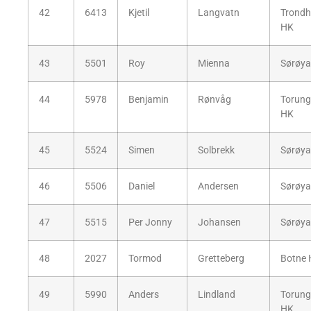
42
6413
Kjetil
Langvatn
Trondh
HK
43
5501
Roy
Mienna
Sørøya
44
5978
Benjamin
Rønvåg
Torun
HK
45
5524
Simen
Solbrekk
Sørøya
46
5506
Daniel
Andersen
Sørøya
47
5515
Per Jonny
Johansen
Sørøya
48
2027
Tormod
Gretteberg
Botne
49
5990
Anders
Lindland
Torun
HK