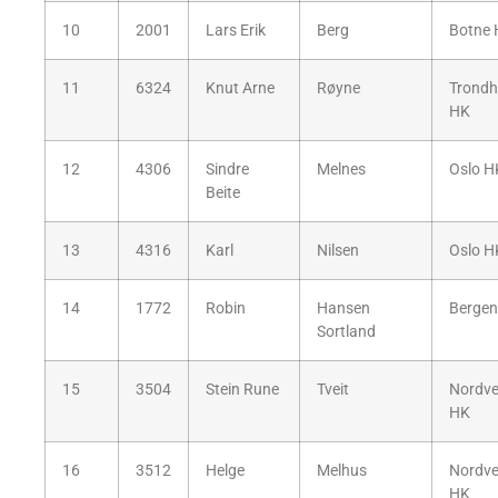
10
2001
Lars Erik
Berg
Botne
11
6324
Knut Arne
Røyne
Trondh
HK
12
4306
Sindre
Melnes
Oslo H
Beite
13
4316
Karl
Nilsen
Oslo H
14
1772
Robin
Hansen
Bergen
Sortland
15
3504
Stein Rune
Tveit
Nordv
HK
16
3512
Helge
Melhus
Nordv
HK