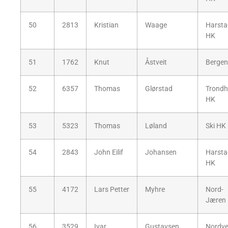
50
2813
Kristian
Waage
Harsta
HK
51
1762
Knut
Åstveit
Bergen
52
6357
Thomas
Glørstad
Trondh
HK
53
5323
Thomas
Løland
Ski HK
54
2843
John Eilif
Johansen
Harsta
HK
55
4172
Lars Petter
Myhre
Nord-
Jæren
56
3529
Ivar
Gustavsen
Nordv