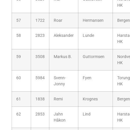
HK
57
1722
Roar
Hermansen
Bergen
58
2823
Aleksander
Lunde
Harsta
HK
59
3508
Markus B.
Guttormsen
Nordv
HK
60
5984
Svenn-
Fyen
Torun
Jonny
HK
61
1838
Remi
Krognes
Bergen
62
2853
Jahn
Lind
Harsta
Håkon
HK