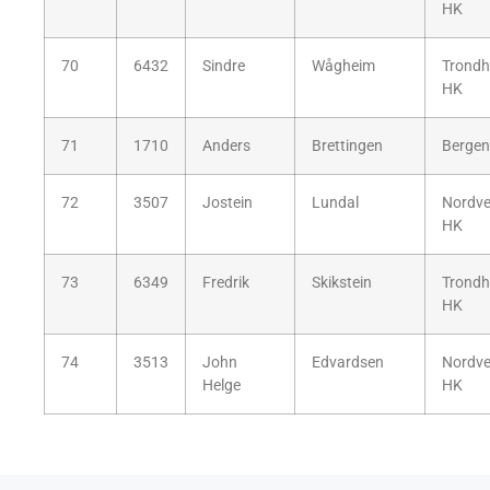
HK
70
6432
Sindre
Wågheim
Trondh
HK
71
1710
Anders
Brettingen
Bergen
72
3507
Jostein
Lundal
Nordv
HK
73
6349
Fredrik
Skikstein
Trondh
HK
74
3513
John
Edvardsen
Nordv
Helge
HK