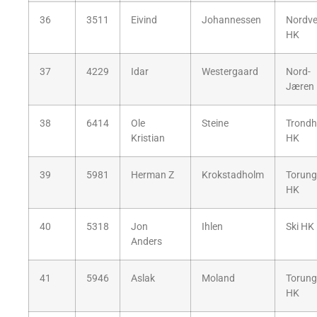
36
3511
Eivind
Johannessen
Nordv
HK
37
4229
Idar
Westergaard
Nord-
Jæren
38
6414
Ole
Steine
Trondh
Kristian
HK
39
5981
Herman Z
Krokstadholm
Torun
HK
40
5318
Jon
Ihlen
Ski HK
Anders
41
5946
Aslak
Moland
Torun
HK