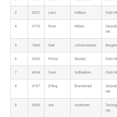
3
4321
Lars
Hellum
Oslo H
4
4733
Roar
Nilsen
Sarpsb
HK
5
1800
Geir
Johannessen
Bergen
6
4342
Petter
Skudal
Oslo H
7
4344
Sven
Solbakken
Oslo H
8
4707
Erling
Brandsrød
Sarpsb
HK
9
5900
Are
Andersen
Torun
HK