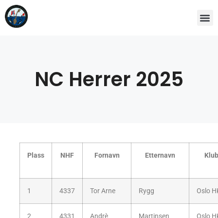
NC Herrer 2025
Plass
NHF
Fornavn
Etternavn
Klu
1
4337
Tor Arne
Rygg
Oslo H
2
4331
Andrè
Martinsen
Oslo H