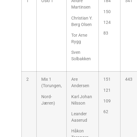
1
Oslo 1
André
184
541
Martinsen
150
Christian Y.
124
Berg Olsen
83
Tor Arne
Rygg
Sven
Solbakken
2
Mix 1
Are
151
443
(Torungen,
Andersen
121
Nord-
Karl Johan
109
Jæren)
Nilsson
62
Leander
Aaserud
Håkon