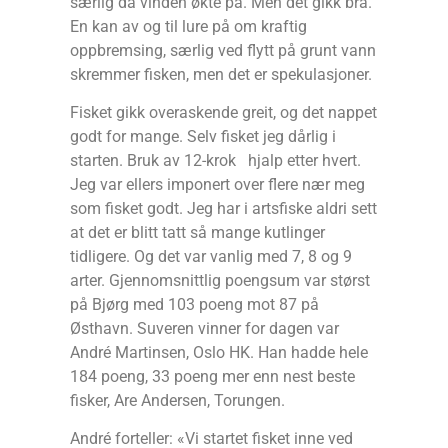
særlig da vinden økte på. Men det gikk bra.
En kan av og til lure på om kraftig
oppbremsing, særlig ved flytt på grunt vann
skremmer fisken, men det er spekulasjoner.
Fisket gikk overaskende greit, og det nappet
godt for mange. Selv fisket jeg dårlig i
starten. Bruk av 12-krok hjalp etter hvert.
Jeg var ellers imponert over flere nær meg
som fisket godt. Jeg har i artsfiske aldri sett
at det er blitt tatt så mange kutlinger
tidligere. Og det var vanlig med 7, 8 og 9
arter. Gjennomsnittlig poengsum var størst
på Bjørg med 103 poeng mot 87 på
Østhavn. Suveren vinner for dagen var
André Martinsen, Oslo HK. Han hadde hele
184 poeng, 33 poeng mer enn nest beste
fisker, Are Andersen, Torungen.
André forteller: «Vi startet fisket inne ved