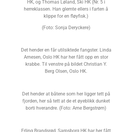
HK, og Thomas Løland, Ski HK (Nr. 5 i
herreklassen. Han glemte ellers i farten å
klippe for en fløyfisk.)
(Foto: Sonja Deryckere)
Det hender en får utilsiktede fangster. Linda
Arnesen, Oslo HK har her fått opp en stor
krabbe. Til venstre på bildet Christian Y.
Berg Olsen, Oslo HK.
Det hender at båtene som her ligger tett på
fjorden, her så tett at de et øyeblikk dunket
borti hverandre. (Foto: Arne Bergstrøm)
Erling Brandsrød, Sarpsborg HK har her fått