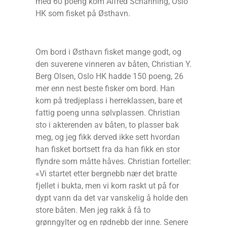
med 60 poeng kom Alfred Schanning, Oslo
HK som fisket på Østhavn.
Om bord i Østhavn fisket mange godt, og
den suverene vinneren av båten, Christian Y.
Berg Olsen, Oslo HK hadde 150 poeng, 26
mer enn nest beste fisker om bord. Han
kom på tredjeplass i herreklassen, bare et
fattig poeng unna sølvplassen. Christian
sto i akterenden av båten, to plasser bak
meg, og jeg fikk derved ikke sett hvordan
han fisket bortsett fra da han fikk en stor
flyndre som måtte håves. Christian forteller:
«Vi startet etter bergnebb nær det bratte
fjellet i bukta, men vi kom raskt ut på for
dypt vann da det var vanskelig å holde den
store båten. Men jeg rakk å få to
grønngylter og en rødnebb der inne. Senere