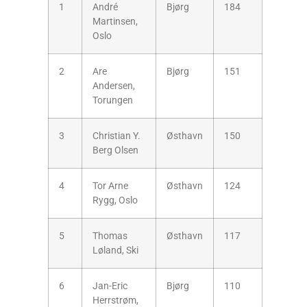
1
André
Bjørg
184
Martinsen,
Oslo
2
Are
Bjørg
151
Andersen,
Torungen
3
Christian Y.
Østhavn
150
Berg Olsen
4
Tor Arne
Østhavn
124
Rygg, Oslo
5
Thomas
Østhavn
117
Løland, Ski
6
Jan-Eric
Bjørg
110
Herrstrøm,