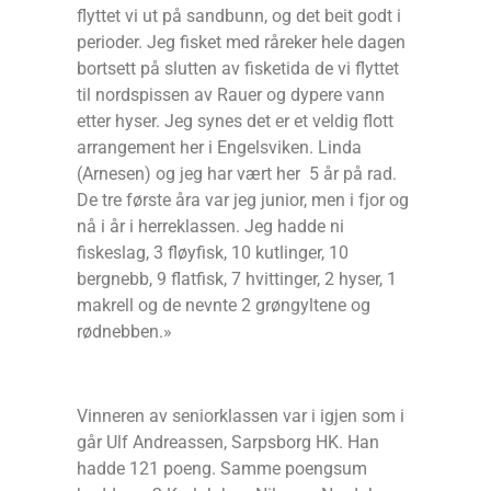
flyttet vi ut på sandbunn, og det beit godt i
perioder. Jeg fisket med råreker hele dagen
bortsett på slutten av fisketida de vi flyttet
til nordspissen av Rauer og dypere vann
etter hyser. Jeg synes det er et veldig flott
arrangement her i Engelsviken. Linda
(Arnesen) og jeg har vært her 5 år på rad.
De tre første åra var jeg junior, men i fjor og
nå i år i herreklassen. Jeg hadde ni
fiskeslag, 3 fløyfisk, 10 kutlinger, 10
bergnebb, 9 flatfisk, 7 hvittinger, 2 hyser, 1
makrell og de nevnte 2 grøngyltene og
rødnebben.»
Vinneren av seniorklassen var i igjen som i
går Ulf Andreassen, Sarpsborg HK. Han
hadde 121 poeng. Samme poengsum