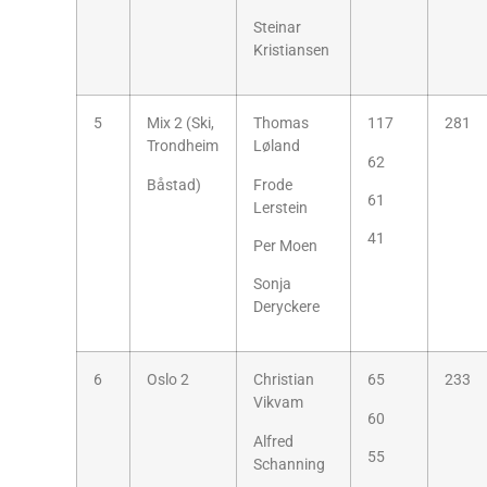
Steinar
Kristiansen
5
Mix 2 (Ski,
Thomas
117
281
Trondheim
Løland
62
Båstad)
Frode
61
Lerstein
41
Per Moen
Sonja
Deryckere
6
Oslo 2
Christian
65
233
Vikvam
60
Alfred
55
Schanning