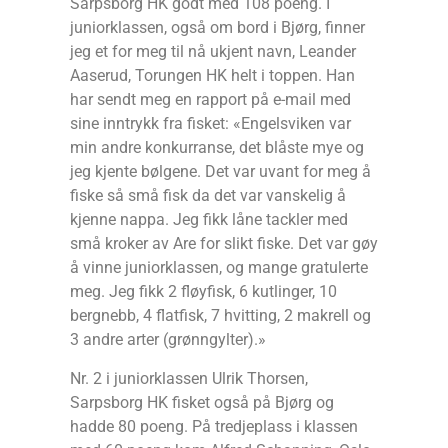
Sarpsborg HK godt med 108 poeng. I
juniorklassen, også om bord i Bjørg, finner
jeg et for meg til nå ukjent navn, Leander
Aaserud, Torungen HK helt i toppen. Han
har sendt meg en rapport på e-mail med
sine inntrykk fra fisket: «Engelsviken var
min andre konkurranse, det blåste mye og
jeg kjente bølgene. Det var uvant for meg å
fiske så små fisk da det var vanskelig å
kjenne nappa. Jeg fikk låne tackler med
små kroker av Are for slikt fiske. Det var gøy
å vinne juniorklassen, og mange gratulerte
meg. Jeg fikk 2 fløyfisk, 6 kutlinger, 10
bergnebb, 4 flatfisk, 7 hvitting, 2 makrell og
3 andre arter (grønngylter).»
Nr. 2 i juniorklassen Ulrik Thorsen,
Sarpsborg HK fisket også på Bjørg og
hadde 80 poeng. På tredjeplass i klassen