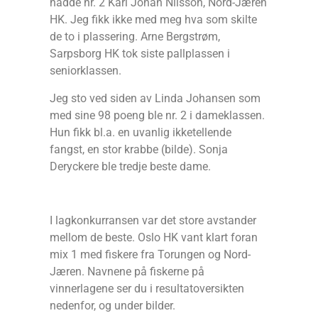
hadde nr. 2 Karl Johan Nilsson, Nord-Jæren
HK. Jeg fikk ikke med meg hva som skilte
de to i plassering. Arne Bergstrøm,
Sarpsborg HK tok siste pallplassen i
seniorklassen.
Jeg sto ved siden av Linda Johansen som
med sine 98 poeng ble nr. 2 i dameklassen.
Hun fikk bl.a. en uvanlig ikketellende
fangst, en stor krabbe (bilde). Sonja
Deryckere ble tredje beste dame.
I lagkonkurransen var det store avstander
mellom de beste. Oslo HK vant klart foran
mix 1 med fiskere fra Torungen og Nord-
Jæren. Navnene på fiskerne på
vinnerlagene ser du i resultatoversikten
nedenfor, og under bilder.