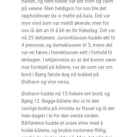
natten, og flere steder var det flom og vann
på veiene. Men heldigvis for oss ble det
oppholdsvær da vi møtte på kaia. Det var
mye vind som var meldt økende, men for
oss lå det an til å bli en fin fiskedag. Det var
nå 25 deltakere. Juniorklassen hadde økt til
4 personer, og dameklassen til 3, mens det
var en færre i herreklassen sett i forhold til
lørdagen. I erkjennelse av at det kunne være
noe forskjell på båtene, var de som var om
bord i Bjørg første dag nå trukket på
Østhavn og vice versa.
Østhavn hadde nå 13 fiskere om bord, og
Bjørg 12. Begge båtene dro ut til den
vanlige bukta på innsida av Rauer og lå der
hele dagen i le for den verste vinden.
Båtførerne hadde et svare strev med å
holde båtene, og brukte motorene flittig,