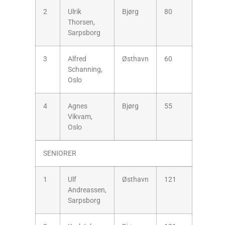
2
Ulrik
Bjørg
80
Thorsen,
Sarpsborg
3
Alfred
Østhavn
60
Schanning,
Oslo
4
Agnes
Bjørg
55
Vikvam,
Oslo
SENIORER
1
Ulf
Østhavn
121
Andreassen,
Sarpsborg