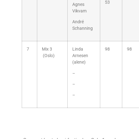
53
Agnes
Vikvam
André
Schanning
7
Mix 3
Linda
98
98
(Oslo)
Arnesen
(alene)
–
–
–