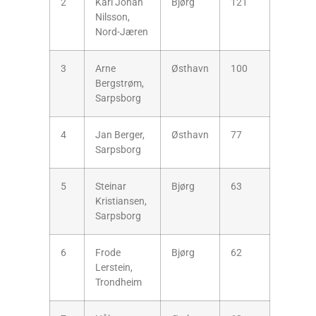
2
Karl Johan
Bjørg
121
Nilsson,
Nord-Jæren
3
Arne
Østhavn
100
Bergstrøm,
Sarpsborg
4
Jan Berger,
Østhavn
77
Sarpsborg
5
Steinar
Bjørg
63
Kristiansen,
Sarpsborg
6
Frode
Bjørg
62
Lerstein,
Trondheim