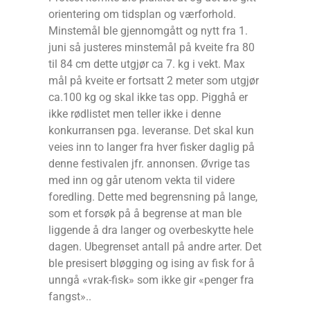
orientering om tidsplan og værforhold.
Minstemål ble gjennomgått og nytt fra 1.
juni så justeres minstemål på kveite fra 80
til 84 cm dette utgjør ca 7. kg i vekt. Max
mål på kveite er fortsatt 2 meter som utgjør
ca.100 kg og skal ikke tas opp. Pigghå er
ikke rødlistet men teller ikke i denne
konkurransen pga. leveranse. Det skal kun
veies inn to langer fra hver fisker daglig på
denne festivalen jfr. annonsen. Øvrige tas
med inn og går utenom vekta til videre
foredling. Dette med begrensning på lange,
som et forsøk på å begrense at man ble
liggende å dra langer og overbeskytte hele
dagen. Ubegrenset antall på andre arter. Det
ble presisert bløgging og ising av fisk for å
unngå «vrak-fisk» som ikke gir «penger fra
fangst»..