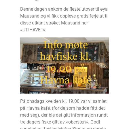
Denne dagen ankom de fleste utover til øya
Mausund og vi fikk oppleve gratis ferje ut til
disse utkant strøket Mausund her
«UTIHAVET».
På onsdags kvelden kl. 19.00 var vi samlet
på Havna kafé, (for de som hadde fått det
med seg), der ble det gitt informasjon rundt
tre dagers fiske gitt av «obersten». Godt
supplert av festivalsjefen Sigurd og gamle