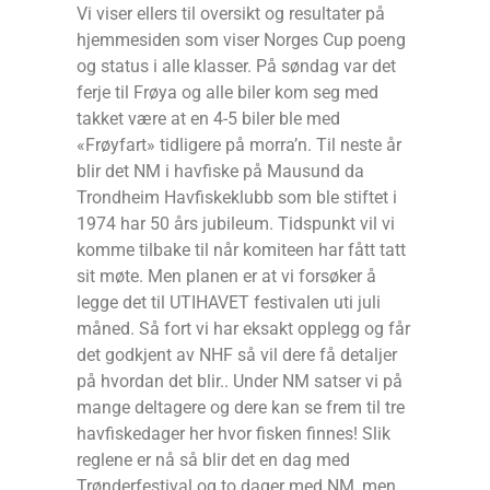
Vi viser ellers til oversikt og resultater på
hjemmesiden som viser Norges Cup poeng
og status i alle klasser. På søndag var det
ferje til Frøya og alle biler kom seg med
takket være at en 4-5 biler ble med
«Frøyfart» tidligere på morra’n. Til neste år
blir det NM i havfiske på Mausund da
Trondheim Havfiskeklubb som ble stiftet i
1974 har 50 års jubileum. Tidspunkt vil vi
komme tilbake til når komiteen har fått tatt
sit møte. Men planen er at vi forsøker å
legge det til UTIHAVET festivalen uti juli
måned. Så fort vi har eksakt opplegg og får
det godkjent av NHF så vil dere få detaljer
på hvordan det blir.. Under NM satser vi på
mange deltagere og dere kan se frem til tre
havfiskedager her hvor fisken finnes! Slik
reglene er nå så blir det en dag med
Trønderfestival og to dager med NM, men