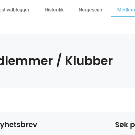
estivalblogger
Historikk
Norgescup
Medlemm
lemmer / Klubber
yhetsbrev
Søk p