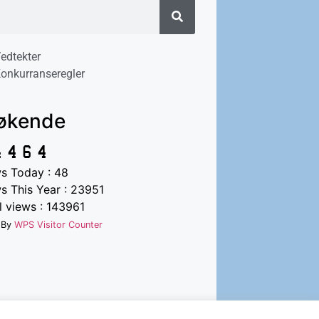
edtekter
onkurranseregler
økende
s Today : 48
s This Year : 23951
 views : 143961
 By
WPS Visitor Counter