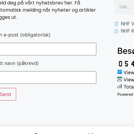
ld deg på vårt nyhetsbrev her. Få
tomatisk melding når nyheter og artikler
gges ut.
NHF V
NHF K
n e-post (obligatorisk)
Bes
tt navn (påkrevd)
View
View
Total
Powered