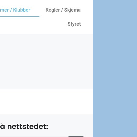
er / Klubber
Regler / Skjema
Styret
å nettstedet: