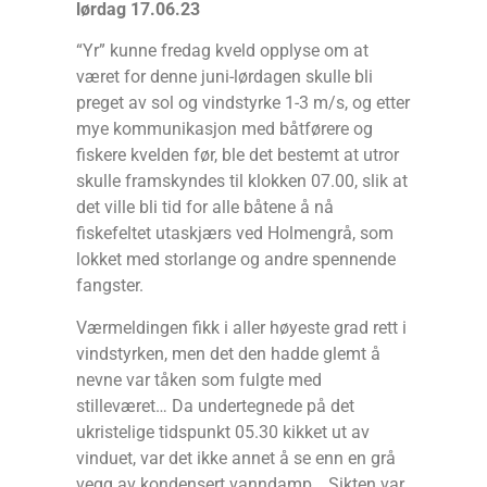
lørdag 17.06.23
“Yr” kunne fredag kveld opplyse om at
været for denne juni-lørdagen skulle bli
preget av sol og vindstyrke 1-3 m/s, og etter
mye kommunikasjon med båtførere og
fiskere kvelden før, ble det bestemt at utror
skulle framskyndes til klokken 07.00, slik at
det ville bli tid for alle båtene å nå
fiskefeltet utaskjærs ved Holmengrå, som
lokket med storlange og andre spennende
fangster.
Værmeldingen fikk i aller høyeste grad rett i
vindstyrken, men det den hadde glemt å
nevne var tåken som fulgte med
stilleværet… Da undertegnede på det
ukristelige tidspunkt 05.30 kikket ut av
vinduet, var det ikke annet å se enn en grå
vegg av kondensert vanndamp… Sikten var