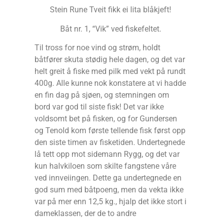
Stein Rune Tveit fikk ei lita blåkjeft!
Båt nr. 1, “Vik” ved fiskefeltet.
Til tross for noe vind og strøm, holdt
båtfører skuta stødig hele dagen, og det var
helt greit å fiske med pilk med vekt på rundt
400g. Alle kunne nok konstatere at vi hadde
en fin dag på sjøen, og stemningen om
bord var god til siste fisk! Det var ikke
voldsomt bet på fisken, og for Gundersen
og Tenold kom første tellende fisk først opp
den siste timen av fisketiden. Undertegnede
lå tett opp mot sidemann Rygg, og det var
kun halvkiloen som skilte fangstene våre
ved innveiingen. Dette ga undertegnede en
god sum med båtpoeng, men da vekta ikke
var på mer enn 12,5 kg., hjalp det ikke stort i
dameklassen, der de to andre