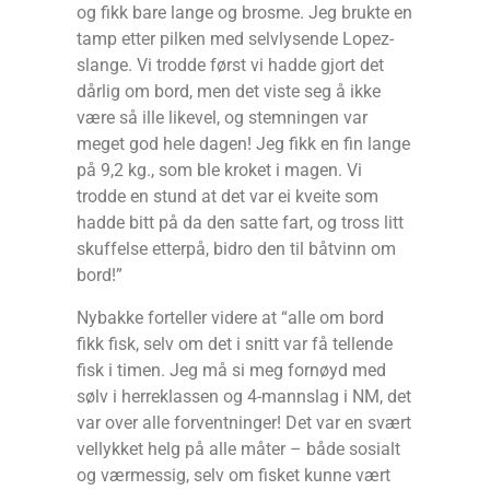
og fikk bare lange og brosme. Jeg brukte en
tamp etter pilken med selvlysende Lopez-
slange. Vi trodde først vi hadde gjort det
dårlig om bord, men det viste seg å ikke
være så ille likevel, og stemningen var
meget god hele dagen! Jeg fikk en fin lange
på 9,2 kg., som ble kroket i magen. Vi
trodde en stund at det var ei kveite som
hadde bitt på da den satte fart, og tross litt
skuffelse etterpå, bidro den til båtvinn om
bord!”
Nybakke forteller videre at “alle om bord
fikk fisk, selv om det i snitt var få tellende
fisk i timen. Jeg må si meg fornøyd med
sølv i herreklassen og 4-mannslag i NM, det
var over alle forventninger! Det var en svært
vellykket helg på alle måter – både sosialt
og værmessig, selv om fisket kunne vært