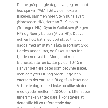
Denne gråsprengte dagen var jeg om bord
hos sjarken “Vik”, ført av den lokale
fiskeren, sammen med Stein Rune Tveit
(Nordvegen HK), Herman Z. K. Holm
(Torungen HK), Øystein Gullaksen (Bergen
HF) og Ronny Larsen (Alver HK). Det var
nok en flott båt, med god plass til alt vi
hadde med av utstyr! Tåka lå fortsatt tykk i
fjorden under utror, og fisket startet inni
fjorden nordøst for Mongstad mot
Bruneset, etter en båttur på ca. 10-15 min.
Her var det flere båter som begynte fisket,
men de flyttet i tur og orden ut fjorden
ettersom det var lite å få og tåka lettet noe.
Vi brukte dagen med fiske på ulike steder
med dybder mellom 120-200 m. Etter et par
timers fiske var det bare å konstatere at
dette ville bli en utfordrende dag