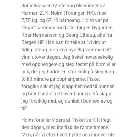
Juniorklassen første dag ble vunnet av
Herman Z. K. Holm (Torungen HK), med
7,75 kg. og 67,10 båtpoeng. Holm var på
“Roar” sammen med Ole Jørgen Øygarden,
Roar Hermansen og Georg Uthaug, alle fra
Bergen HF. Han kan fortelle at “vi dro ut
tidlig lørdag morgen i nydelig vær med litt
vind utover dagen. Jeg fisket hovedsakelig
med opphengere og slep festet på bom eller
pilk, der jeg hadde en stor krok på slepet og
to litt mindre på opphengerne. Fisket
foregikk slik at jeg slapp helt ned til bunnen
og holdt snøret rett over bunnen. Så slapp
jeg forsiktig ned, og dunket i bunnen av og
til”.
Holm forteller videre at “fisket var litt tregt
den dagen, med lite fisk de første timene.
Men, når vi etter hvert flyttet oss innover ble