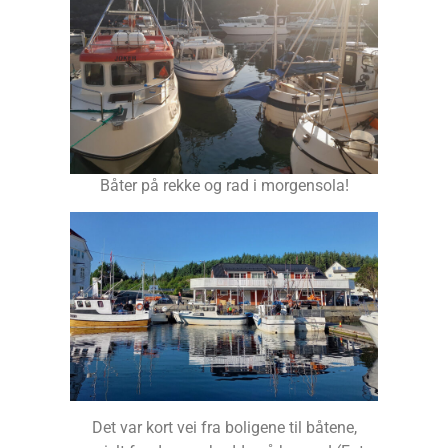
Båter på rekke og rad i morgensola!
Det var kort vei fra boligene til båtene,