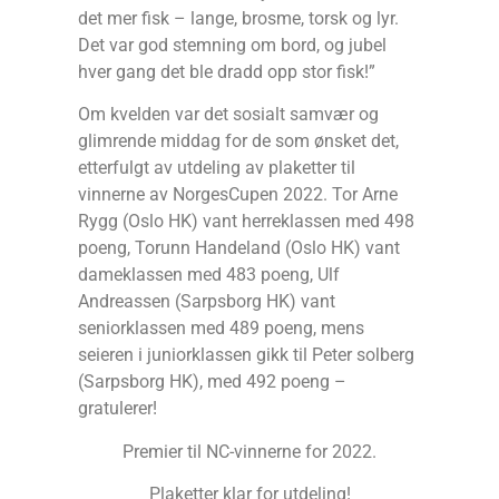
det mer fisk – lange, brosme, torsk og lyr.
Det var god stemning om bord, og jubel
hver gang det ble dradd opp stor fisk!”
Om kvelden var det sosialt samvær og
glimrende middag for de som ønsket det,
etterfulgt av utdeling av plaketter til
vinnerne av NorgesCupen 2022. Tor Arne
Rygg (Oslo HK) vant herreklassen med 498
poeng, Torunn Handeland (Oslo HK) vant
dameklassen med 483 poeng, Ulf
Andreassen (Sarpsborg HK) vant
seniorklassen med 489 poeng, mens
seieren i juniorklassen gikk til Peter solberg
(Sarpsborg HK), med 492 poeng –
gratulerer!
Premier til NC-vinnerne for 2022.
Plaketter klar for utdeling!