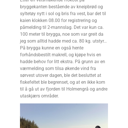
bryggekanten bestående av kneipbrød og
syltetøy nytt i sol og bris fra vest, bar det til
kaien klokken 08.00 for registrering og
påmelding til 2-mannslag. Det var kun ca.
100 meter til brygga, noe som var greit da
jeg som alltid hadde med ca. 80 kg. utstyr…
På brygga kunne en også hente
forhåndsbestilt makrell, og kjøpe hvis en
hadde behov for litt ekstra. På grunn av en
værmelding som tilsa økende vind fra
sørvest utover dagen, ble det besluttet at
fiskefeltet ble begrenset, og at en ikke kom
til å gå ut av fjorden til Holmengrå og andre
utaskjærs områder.