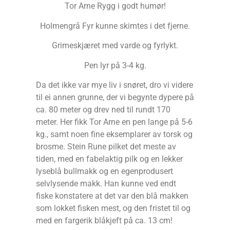
Tor Arne Rygg i godt humør!
Holmengrå Fyr kunne skimtes i det fjerne.
Grimeskjæret med varde og fyrlykt.
Pen lyr på 3-4 kg.
Da det ikke var mye liv i snøret, dro vi videre
til ei annen grunne, der vi begynte dypere på
ca. 80 meter og drev ned til rundt 170
meter. Her fikk Tor Arne en pen lange på 5-6
kg., samt noen fine eksemplarer av torsk og
brosme. Stein Rune pilket det meste av
tiden, med en fabelaktig pilk og en lekker
lyseblå bullmakk og en egenprodusert
selvlysende makk. Han kunne ved endt
fiske konstatere at det var den blå makken
som lokket fisken mest, og den fristet til og
med en fargerik blåkjeft på ca. 13 cm!