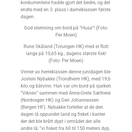
konkurrentene hadde gjort det bedre, og det
endte med en 3. plass i dameklassen første
dagen.
God stemning om bord på “Husa”! (Foto:
Per Moen)
Rune Skåland (Torungen HK) med ei flott
lange på 10,65 kg., dagens største fisk!
(Foto: Per Moen)
Vinner av herreklassen denne junidagen ble
Jostein Nybakke (Trondheim HK), med 19,6
kilo og båtvinn. Han var om bord på sjarken
“Viknes” sammen med Anne-Grete Sætherø
(Nordvegen HK) og Geir Johannessen
(Bergen HF). Nybakke forteller at de den
dagen lå oppunder land og fisket i kanter
der det ble brått dypt i området der alle
andre lå; “vi fisket fra 60 til 150 meters dyp,