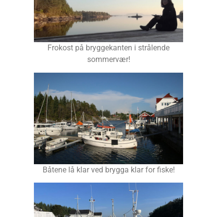
Frokost på bryggekanten i strålende
sommervær!
Båtene lå klar ved brygga klar for fiske!