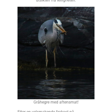
utsikten fra leiligheten.
Gråhegre med aftensmat!
Etter en velsmakende frokost på