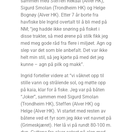
sammen med Steffen Rekdal (Alver HK),
Sigurd Smolan (Trondheim HK) og Helge
Bognøy (Alver HK). Etter 7 år borte fra
havfiske ble Ingrid overtalt til å bli med på
NM; “jeg hadde ikke snøring på fisket i
disse trakter, så med ørene på stilk fikk jeg
med meg gode råd fra flere i miljøet. Agn og
slep var det som ble anbefalt. Det var ikke
helt min stil, så jeg kjørte på med det jeg
kunne – agn på pilk og makk”.
Ingrid forteller videre at “vi våknet opp til
stille vann og strålende sol, og møtte opp
på kaia, klar for å fiske. Jeg var på båten
“Joker”, sammen med Sigurd Smolan
(Trondheim HK), Steffen (Alver HK) og
Helge (Alver HK). Vi startet med resten av
båtene ved et fyr som jeg ikke vet navnet på
(Grimeskjæret). Her lå vi på rundt 80-100 m.