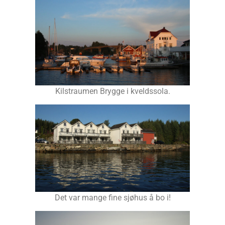
Kilstraumen Brygge i kveldssola.
Det var mange fine sjøhus å bo i!