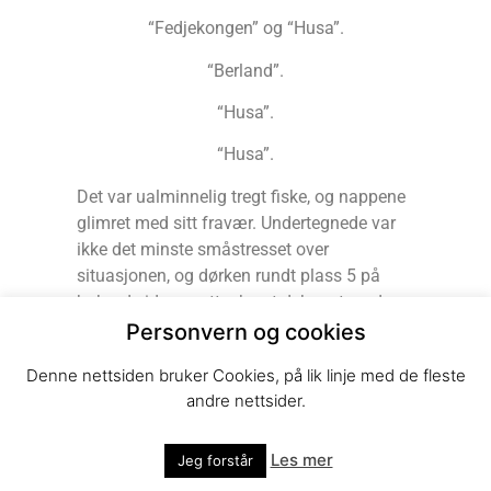
“Fedjekongen” og “Husa”.
“Berland”.
“Husa”.
“Husa”.
Det var ualminnelig tregt fiske, og nappene
glimret med sitt fravær. Undertegnede var
ikke det minste småstresset over
situasjonen, og dørken rundt plass 5 på
babord side var etter hvert dekorert med
fargerike tackler bestående av alt fra lekre
Personvern og cookies
gummimakk (hadde store forhåpninger om
Denne nettsiden bruker Cookies, på lik linje med de fleste
den lyseblå bullmakken Stein Rune brukte
andre nettsider.
dagen før), glitrende pilker, lange slep,
tafser i alle varianter og sist på dagen også
fjordtackler med 1/0 krok som ble brukt i
Les mer
Jeg forstår
håp om å få hvasomhelst… Det var dårlig