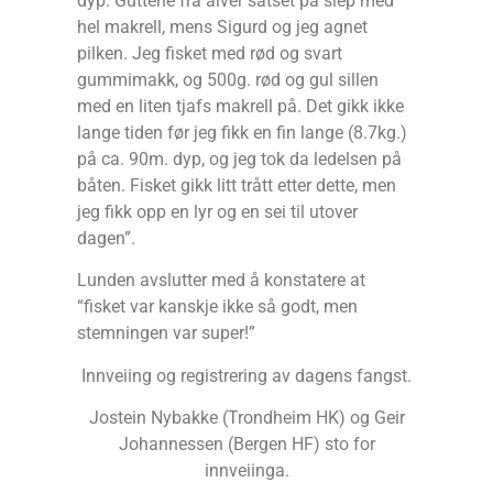
dyp. Guttene fra alver satset på slep med
hel makrell, mens Sigurd og jeg agnet
pilken. Jeg fisket med rød og svart
gummimakk, og 500g. rød og gul sillen
med en liten tjafs makrell på. Det gikk ikke
lange tiden før jeg fikk en fin lange (8.7kg.)
på ca. 90m. dyp, og jeg tok da ledelsen på
båten. Fisket gikk litt trått etter dette, men
jeg fikk opp en lyr og en sei til utover
dagen”.
Lunden avslutter med å konstatere at
“fisket var kanskje ikke så godt, men
stemningen var super!”
Innveiing og registrering av dagens fangst.
Jostein Nybakke (Trondheim HK) og Geir
Johannessen (Bergen HF) sto for
innveiinga.