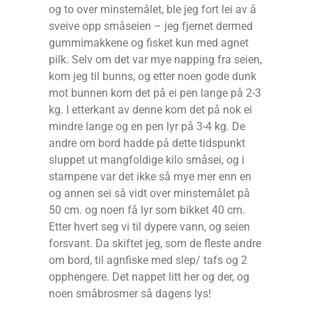
og to over minstemålet, ble jeg fort lei av å
sveive opp småseien – jeg fjernet dermed
gummimakkene og fisket kun med agnet
pilk. Selv om det var mye napping fra seien,
kom jeg til bunns, og etter noen gode dunk
mot bunnen kom det på ei pen lange på 2-3
kg. I etterkant av denne kom det på nok ei
mindre lange og en pen lyr på 3-4 kg. De
andre om bord hadde på dette tidspunkt
sluppet ut mangfoldige kilo småsei, og i
stampene var det ikke så mye mer enn en
og annen sei så vidt over minstemålet på
50 cm. og noen få lyr som bikket 40 cm.
Etter hvert seg vi til dypere vann, og seien
forsvant. Da skiftet jeg, som de fleste andre
om bord, til agnfiske med slep/ tafs og 2
opphengere. Det nappet litt her og der, og
noen småbrosmer så dagens lys!