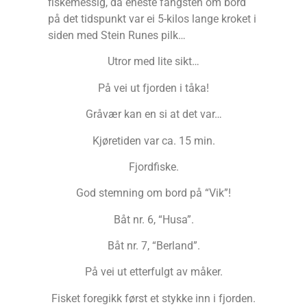
fiskemessig, da eneste fangsten om bord
på det tidspunkt var ei 5-kilos lange kroket i
siden med Stein Runes pilk…
Utror med lite sikt…
På vei ut fjorden i tåka!
Gråvær kan en si at det var…
Kjøretiden var ca. 15 min.
Fjordfiske.
God stemning om bord på “Vik”!
Båt nr. 6, “Husa”.
Båt nr. 7, “Berland”.
På vei ut etterfulgt av måker.
Fisket foregikk først et stykke inn i fjorden.