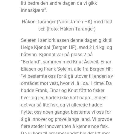
litt bedre den andre dagen da vi gikk
innaskjærs”.
Håkon Taranger (Nord-Jæren HK) med flott
sei! (Foto: Håkon Taranger)
Seieren i seniorklassen denne dagen gikk til
Helge Kjøndal (Bergen HF), med 21,4 kg. og
båtvinn. Kjøndal var på plass 2 på
“Berland”, sammen med Knut Åstveit, Einar
Eliasen og Frank Soleim, alle fra Bergen HF;
“vi bestemte oss for å gå utover til enden av
området mot vest, hvor vi lå i ca. 1 time. Da
hadde Frank, Einar og Knut fått to fisker
hver, og jeg hadde ikke hatt napp… Siden
det var så lite fisk, og vi allerede hadde
flyttet oss noen ganger, bestemte vi oss for
å gå innover og prøve langs land. Vi prøvde
flere steder innover uten å kjenne noe fisk.
Da vi kom til brosmesundet ble det litt mer