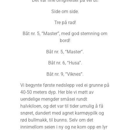
Det var fine omgivelser på vei ut!
Side om side.
Tre på rad!
Båt nr. 5, “Master”, med god stemning om
bord!
Båt nr. 5, “Master”.
Båt nr. 6, “Husa”.
Båt nr. 9, “Viknes”.
Vi begynte første nedslepp ved ei grunne på
40-50 meters dyp. Her ble vi møtt av
uendelige mengder småsei rundt
halvkiloen, og det var til tider umulig å få
snøret, dandert med agnet karmøypilk og
rød bullmakk, til bunns. Selv om det
innimellom seien i ny og ne kom opp en lyr