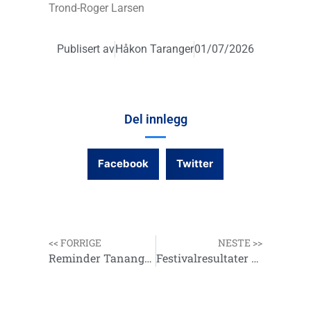
Trond-Roger Larsen
Publisert av
Håkon Taranger
01/07/2026
Del innlegg
Facebook
Twitter
<< FORRIGE
NESTE >>
Reminder Tanangerfestivalen Fredag og Lørdag 19. og 20. Juni
Festivalresultater Tanangerfestivalen 2026