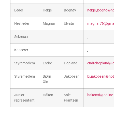
Leder
Helge
Bognøy
helge_bogno@ho
Nestleder
Magnar
Ulvatn
magnar76@gmai
Sekretær
Kasserer
Styremedlem
Endre
Hopland
endrehopland@g
Styremedlem
Bjørn
Jakobsen
bj.jakobsen@ho
Ole
Junior
Håkon
Sole
hakonsf@online
representant
Frantzen