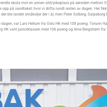
vi vendte skuta mot en annen sild/pikeplass på sørsiden mellom
opp på sandtaket, hvor vi drifta rundt resten av dagen. Her fikk vi
ke det ble landet småkoljer der i år, men Peter Solberg, Sarpsborg H
ne dagen, var Lars Hellum fra Oslo HK med 108 poeng. Torunn H
g HK vant juniorklassen med 106 poeng og Arne Bergstrøm fra 