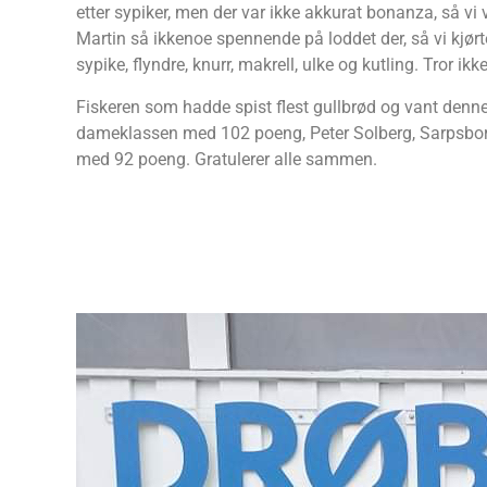
etter sypiker, men der var ikke akkurat bonanza, så 
Martin så ikkenoe spennende på loddet der, så vi kjørte 
sypike, flyndre, knurr, makrell, ulke og kutling. Tror ik
Fiskeren som hadde spist flest gullbrød og vant den
dameklassen med 102 poeng, Peter Solberg, Sarpsbor
med 92 poeng. Gratulerer alle sammen.