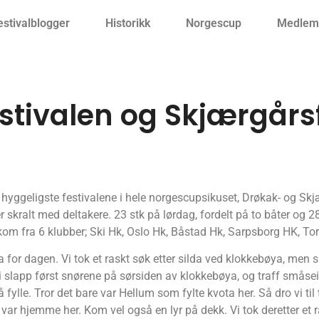
estivalblogger
Historikk
Norgescup
Medlemm
stivalen og Skjærgårs
hyggeligste festivalene i hele norgescupsikuset, Drøkak- og Skjæ
r skralt med deltakere. 23 stk på lørdag, fordelt på to båter og 
 kom fra 6 klubber; Ski Hk, Oslo Hk, Båstad Hk, Sarpsborg HK, T
 for dagen. Vi tok et raskt søk etter silda ved klokkebøya, men s
Vi slapp først snørene på sørsiden av klokkebøya, og traff småsei
å fylle. Tror det bare var Hellum som fylte kvota her. Så dro vi til
var hjemme her. Kom vel også en lyr på dekk. Vi tok deretter et 