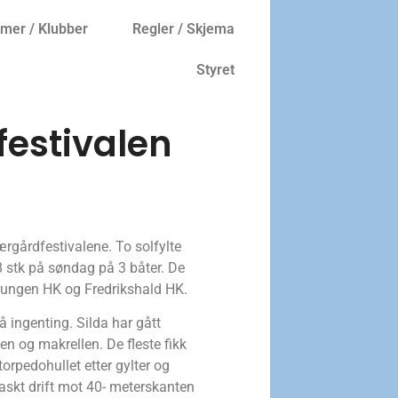
er / Klubber
Regler / Skjema
Styret
festivalen
rgårdfestivalene. To solfylte
28 stk på søndag på 3 båter. De
orungen HK og Fredrikshald HK.
å ingenting. Silda har gått
en og makrellen. De fleste fikk
 torpedohullet etter gylter og
raskt drift mot 40- meterskanten