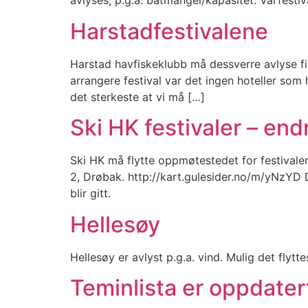
avlyses, p.g.a. båtmangel/kapasitet. Vårfesti
Harstadfestivalene
Harstad havfiskeklubb må dessverre avlyse fiske
arrangere festival var det ingen hoteller som 
det sterkeste at vi må […]
Ski HK festivaler – en
Ski HK må flytte oppmøtestedet for festivale
2, Drøbak. http://kart.gulesider.no/m/yNzYD 
blir gitt.
Hellesøy
Hellesøy er avlyst p.g.a. vind. Mulig det flytt
Teminlista er oppdater