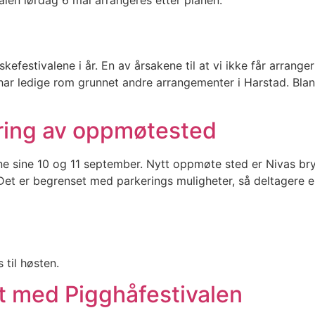
valen lørdag 6 mai arrangeres etter planen.
festivalene i år. En av årsakene til at vi ikke får arrangert
har ledige rom grunnet andre arrangementer i Harstad. Blant 
dring av oppmøtested
ne sine 10 og 11 september. Nytt oppmøte sted er Nivas br
Det er begrenset med parkerings muligheter, så deltagere er
es til høsten.
t med Pigghåfestivalen