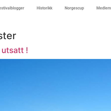
estivalblogger
Historikk
Norgescup
Medlemm
ster
utsatt !