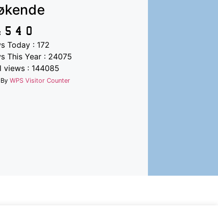
økende
s Today : 172
s This Year : 24075
l views : 144085
 By
WPS Visitor Counter