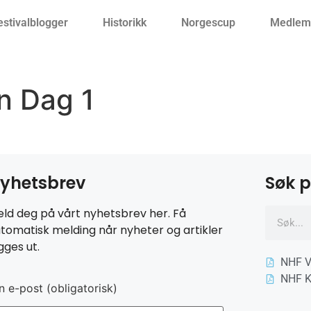
estivalblogger
Historikk
Norgescup
Medlemm
n Dag 1
yhetsbrev
Søk p
ld deg på vårt nyhetsbrev her. Få
tomatisk melding når nyheter og artikler
gges ut.
NHF V
NHF K
n e-post (obligatorisk)