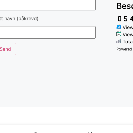
Bes
tt navn (påkrevd)
View
View
Tota
Powered