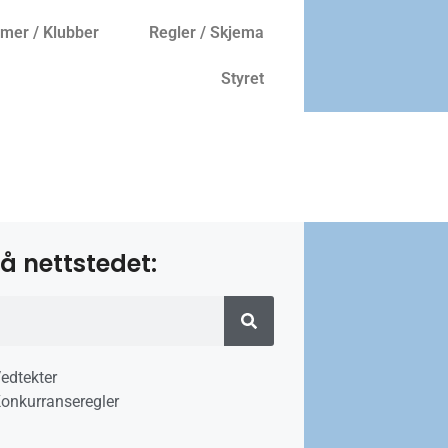
er / Klubber
Regler / Skjema
Styret
å nettstedet:
edtekter
onkurranseregler