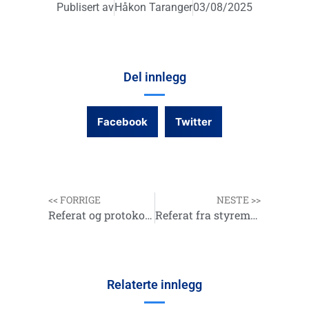
Publisert av
Håkon Taranger
03/08/2025
Del innlegg
Facebook
Twitter
<< FORRIGE
NESTE >>
Referat og protokoll fra ledersamling 8/3-25
Referat fra styremøte på Mausund17.07.2025
Relaterte innlegg