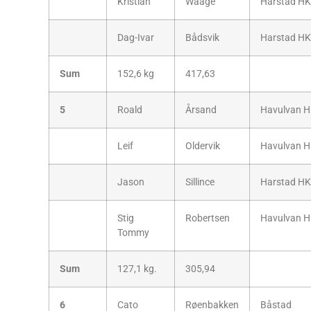
Kristian
Waage
Harstad HK
Dag-Ivar
Bådsvik
Harstad HK
Sum
152,6 kg
417,63
5
Roald
Årsand
Havulvan 
Leif
Oldervik
Havulvan 
Jason
Sillince
Harstad HK
Stig
Robertsen
Havulvan 
Tommy
Sum
127,1 kg.
305,94
6
Cato
Røenbakken
Båstad