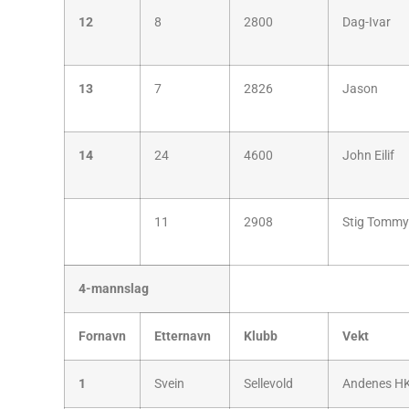
12
8
2800
Dag-Ivar
13
7
2826
Jason
14
24
4600
John Eilif
11
2908
Stig Tommy
4-mannslag
Fornavn
Etternavn
Klubb
Vekt
1
Svein
Sellevold
Andenes H