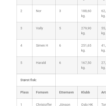
2
Nor
3
188,60
62
kg.
kg.
3
Vally
5
279,90
55
kg.
kg.
4
Simen H
6
251,65
41
kg.
kg.
5
Harald
6
167,50
27
kg.
kg.
Størst fisk:
Plass
Fornavn
Etternavn
Klubb
Art
1
Christoffer
Jönson
Oslo HK
To