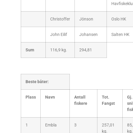
Havfiskekl
Christoffer
Jönson
Oslo HK
John Eilif
Johansen
Salten HK
Sum
116,9 kg.
294,81
Beste båter:
Plass
Navn
Antall
Tot.
Gj.
fiskere
Fangst
sni
fis
1
Embla
3
257,01
85
kg.
kg.