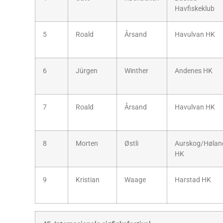
Havfiskeklub
5
Roald
Årsand
Havulvan HK
6
Jürgen
Winther
Andenes HK
7
Roald
Årsand
Havulvan HK
8
Morten
Østli
Aurskog/Hølan
HK
9
Kristian
Waage
Harstad HK