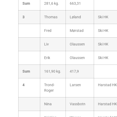
Sum
281,6 kg.
663,31
3
Thomas
Løland
Ski HK
Fred
Mørstad
Ski HK
Liv
Olaussen
Ski HK
Erik
Olaussen
Ski HK
Sum
161,90 kg.
417,9
4
Trond-
Larsen
Harstad HK
Roger
Nina
Vassbotn
Harstad HK