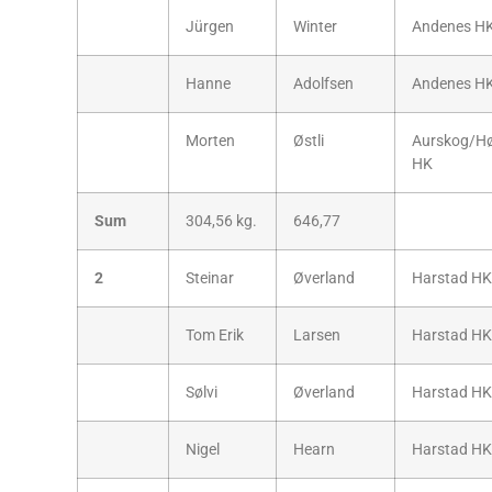
Jürgen
Winter
Andenes H
Hanne
Adolfsen
Andenes H
Morten
Østli
Aurskog/H
HK
Sum
304,56 kg.
646,77
2
Steinar
Øverland
Harstad HK
Tom Erik
Larsen
Harstad HK
Sølvi
Øverland
Harstad HK
Nigel
Hearn
Harstad HK