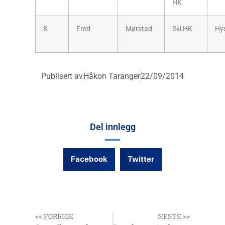
HK
8
Fred
Mørstad
Ski HK
Hy
Publisert av
Håkon Taranger
22/09/2014
Del innlegg
Facebook
Twitter
<< FORRIGE
NESTE >>