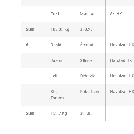
Fred
Mørstad
Ski HK
Sum
107,05 Kg
350,27
6
Roald
Årsand
Havulvan H
Jason
Sillince
Harstad HK
Leif
Oldervik
Havulvan H
Stig
Robertsen
Havulvan H
Tommy
Sum
152,2 Kg
331,85