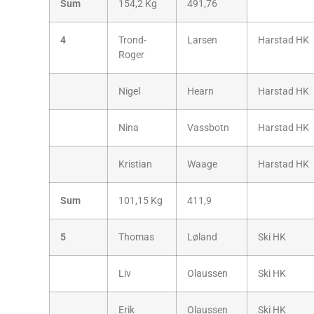
Sum
154,2 Kg
491,76
4
Trond-
Larsen
Harstad HK
Roger
Nigel
Hearn
Harstad HK
Nina
Vassbotn
Harstad HK
Kristian
Waage
Harstad HK
Sum
101,15 Kg
411,9
5
Thomas
Løland
Ski HK
Liv
Olaussen
Ski HK
Erik
Olaussen
Ski HK