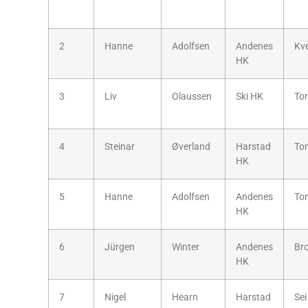
2
Hanne
Adolfsen
Andenes
Kve
HK
3
Liv
Olaussen
Ski HK
To
4
Steinar
Øverland
Harstad
To
HK
5
Hanne
Adolfsen
Andenes
To
HK
6
Jürgen
Winter
Andenes
Br
HK
7
Nigel
Hearn
Harstad
Sei