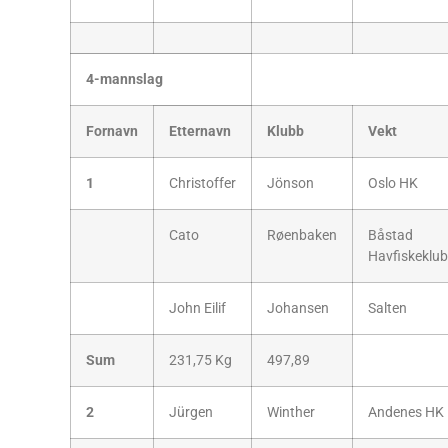
4-mannslag
Fornavn
Etternavn
Klubb
Vekt
1
Christoffer
Jönson
Oslo HK
Cato
Røenbaken
Båstad
Havfiskeklub
John Eilif
Johansen
Salten
Sum
231,75 Kg
497,89
2
Jürgen
Winther
Andenes HK