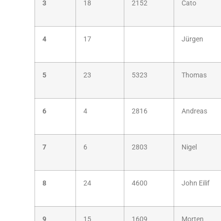
3
18
2152
Cato
4
17
Jürgen
5
23
5323
Thomas
6
4
2816
Andreas
7
6
2803
Nigel
8
24
4600
John Eilif
9
15
1609
Morten