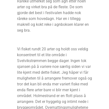
Råreke utmerket seg som agn etter noen
arter og virket bra på de fleste. De som
gjorde det best i festivalen hadde nok
råreke som hovedagn. Har en i tillegg
makrell og kokt reke i agnboksen klarer en
seg bra.
Vi fisket rundt 20 arter og holdt oss veldig
konsentrert til et lite område i
Svelvikstrømmen begge dager. Ingen tok
sjansen på å variere noe særlig siden vi var
lite kjent med dette fisket. Jeg håper vi får
muligheten til å arrangere fremover også og
tror det kan bli enda mer variert fiske med
enda flere arter bare vi blir mer kjent i
området. Holmestrand er en flott plass å
arrangere. Det er hyggelig og intimt nede i
bryggeområdet. Overnattingsmulighetene