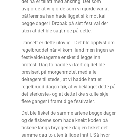
det nå er tillatt med ankring. Det som
avgjorde at vi gjorde som vi gjorde var at
båtfører sa han hade ligget slik mot kai
begge dager i Drøbak på sist festival der
uten at det ble sagt noe på dette.
Uansett er dette ulovlig . Det ble opplyst om
regelbruddet når vi kom iland men ingen av
festivaldeltagerne ønsket å legge inn
protest. Dag to hadde vi lært og det ble
presisert på morgenmøtet med alle
deltagere til stede , at vi hadde hatt et
regelbrudd dagen før, at vi beklaget dette på
det sterkeste,- og at dette ikke skulle skje
flere ganger i framtidige festivaler.
Det ble fisket de samme artene begge dager
og de fiskerne som hade knekt koden på
fiskene langs bryggene dag en fisket det
samme dag to uten å ligge inntil. Så hvor