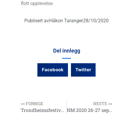
flott opplevelse.
Publisert av
Håkon Taranger
28/10/2020
Del innlegg
Facebook
Twitter
<< FORRIGE
NESTE >>
Trondheimsfestivalene 3 og 4 oktober.
NM 2020 26-27 september Grensenappet Sponvika