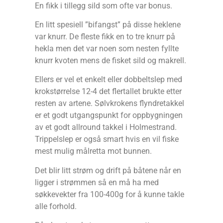
En fikk i tillegg sild som ofte var bonus.
En litt spesiell ”bifangst” på disse heklene
var knurr. De fleste fikk en to tre knurr på
hekla men det var noen som nesten fyllte
knurr kvoten mens de fisket sild og makrell.
Ellers er vel et enkelt eller dobbeltslep med
krokstørrelse 12-4 det flertallet brukte etter
resten av artene. Sølvkrokens flyndretakkel
er et godt utgangspunkt for oppbygningen
av et godt allround takkel i Holmestrand.
Trippelslep er også smart hvis en vil fiske
mest mulig målretta mot bunnen.
Det blir litt strøm og drift på båtene når en
ligger i strømmen så en må ha med
søkkevekter fra 100-400g for å kunne takle
alle forhold.