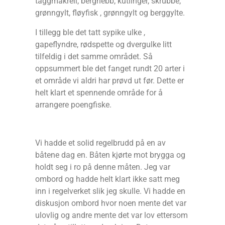
taggmakrell, bergnebb, kutlinger, skrubbe,
grønngylt, fløyfisk , grønngylt og berggylte.
I tillegg ble det tatt sypike ulke ,
gapeflyndre, rødspette og dvergulke litt
tilfeldig i det samme området. Så
oppsummert ble det fanget rundt 20 arter i
et område vi aldri har prøvd ut før. Dette er
helt klart et spennende område for å
arrangere poengfiske.
Vi hadde et solid regelbrudd på en av
båtene dag en. Båten kjørte mot brygga og
holdt seg i ro på denne måten. Jeg var
ombord og hadde helt klart ikke satt meg
inn i regelverket slik jeg skulle. Vi hadde en
diskusjon ombord hvor noen mente det var
ulovlig og andre mente det var lov ettersom