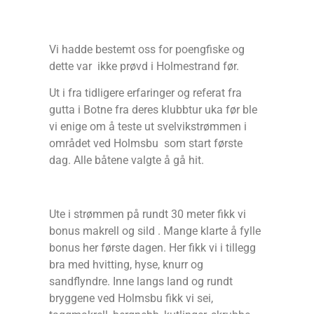
Vi hadde bestemt oss for poengfiske og
dette var ikke prøvd i Holmestrand før.
Ut i fra tidligere erfaringer og referat fra
gutta i Botne fra deres klubbtur uka før ble
vi enige om å teste ut svelvikstrømmen i
området ved Holmsbu som start første
dag. Alle båtene valgte å gå hit.
Ute i strømmen på rundt 30 meter fikk vi
bonus makrell og sild . Mange klarte å fylle
bonus her første dagen. Her fikk vi i tillegg
bra med hvitting, hyse, knurr og
sandflyndre. Inne langs land og rundt
bryggene ved Holmsbu fikk vi sei,