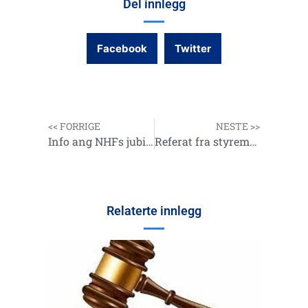
Del innlegg
Facebook
Twitter
<< FORRIGE
NESTE >>
Info ang NHFs jubileum i Bergen
Referat fra styremøte 25.01.25
Relaterte innlegg