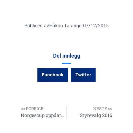
Publisert av
Håkon Taranger
07/12/2015
Del innlegg
Facebook
Twitter
<< FORRIGE
NESTE >>
Norgescup oppdatert til og med Drøbak
Styrevalg 2016