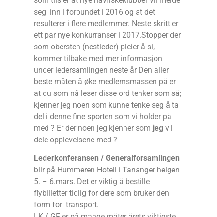
som tilsier at nye havfiskeklubber vil melde
seg inn i forbundet i 2016 og at det
resulterer i flere medlemmer. Neste skritt er
ett par nye konkurranser i 2017.Stopper der
som obersten (nestleder) pleier å si,
kommer tilbake med mer informasjon
under ledersamlingen neste år Den aller
beste måten å øke medlemsmassen på er
at du som nå leser disse ord tenker som så;
kjenner jeg noen som kunne tenke seg å ta
del i denne fine sporten som vi holder på
med ? Er der noen jeg kjenner som
jeg
vil
dele opplevelsene med ?
Lederkonferansen / Generalforsamlingen
blir på Hummeren Hotell i Tananger helgen
5. – 6.mars. Det er viktig å bestille
flybilletter tidlig for dere som bruker den
form for transport.
LK / GF er på mange måter årets viktigste