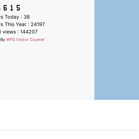
s Today : 38
s This Year : 24197
l views : 144207
 By
WPS Visitor Counter