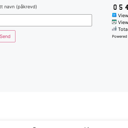
tt navn (påkrevd)
View
View
Tota
Powered