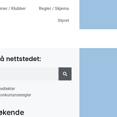
er / Klubber
Regler / Skjema
Styret
å nettstedet:
edtekter
onkurranseregler
økende