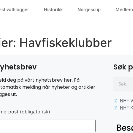
estivalblogger
Historikk
Norgescup
Medlemm
ier:
Havfiskeklubber
yhetsbrev
Søk p
ld deg på vårt nyhetsbrev her. Få
tomatisk melding når nyheter og artikler
gges ut.
NHF V
NHF K
n e-post (obligatorisk)
Bes