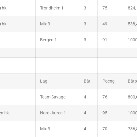
 hk.
Trondheim 1
3
75
824,
 hk.
Mix 3
3
49
538,
.
Bergen 1
3
91
1000
Lag
Båt
Poeng
Båtp
.
Team Savage
4
76
800,
n hk.
Nord Jæren 1
4
95
1000
Mix 3
4
70
736,