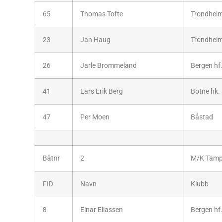
65
Thomas Tofte
Trondheim
23
Jan Haug
Trondheim
26
Jarle Brommeland
Bergen hf
41
Lars Erik Berg
Botne hk.
47
Per Moen
Båstad
Båtnr
2
M/K Tamp
FID
Navn
Klubb
8
Einar Eliassen
Bergen hf