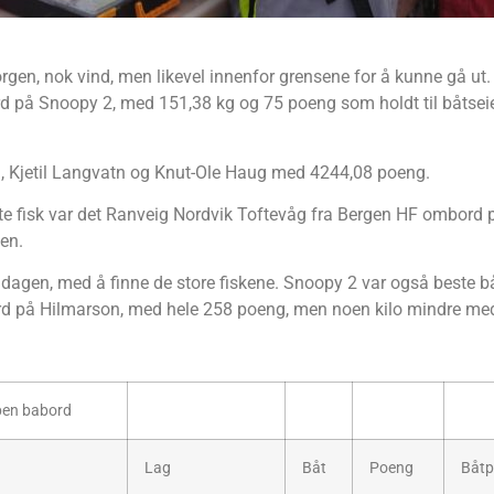
gen, nok vind, men likevel innenfor grensene for å kunne gå ut.
 på Snoopy 2, med 151,38 kg og 75 poeng som holdt til båtseier
n, Kjetil Langvatn og Knut-Ole Haug med 4244,08 poeng.
rste fisk var det Ranveig Nordvik Toftevåg fra Bergen HF ombord
en.
e dagen, med å finne de store fiskene. Snoopy 2 var også beste 
d på Hilmarson, med hele 258 poeng, men noen kilo mindre med
en babord
Lag
Båt
Poeng
Båtp