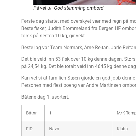
På vei ut. God stemming ombord
Første dag startet med overskyet vær med regn på mor
Beste fisker, Judith Brommeland fra Bergen HF ombord
torsk på nesten 10 kg, gir vekt.
Beste lag var Team Normark, Arne Reitan, Jarle Reita
Det ble veid inn 53 fisk over 10 kg denne dagen. Stø
på 24,54 kg. Det ble totalt veid inn 4645 kg denne dag
Kan vel si at familien Støen gjorde en god jobb denn
Personen med flest poeng var Andre Martinsen ombor
Båtene dag 1, usortert.
Båtnr
1
M/K Tamp
FID
Navn
Klubb