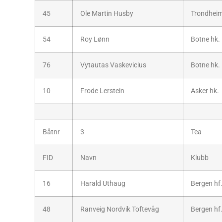
45
Ole Martin Husby
Trondheim
54
Roy Lønn
Botne hk.
76
Vytautas Vaskevicius
Botne hk.
10
Frode Lerstein
Asker hk.
Båtnr
3
Tea
FID
Navn
Klubb
16
Harald Uthaug
Bergen hf
48
Ranveig Nordvik Toftevåg
Bergen hf