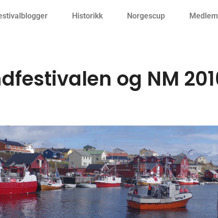
estivalblogger
Historikk
Norgescup
Medlemm
festivalen og NM 201