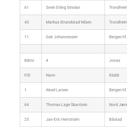
61
Svein Erling Smolan
Trondheim
43
Markus Strandstad Nilsen
Trondheim
11
Geir Johannessen
Bergen hf
Båtnr
4
Jonas
FID
Navn
Klubb
1
Aksel Larsen
Bergen hf
64
Thomas Lage Skarstein
Nord Jære
25
Jan-Eric Herrstrøm
Båstad