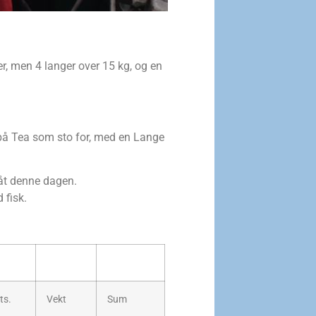
, men 4 langer over 15 kg, og en
 på Tea som sto for, med en Lange
båt denne dagen.
 fisk.
ts.
Vekt
Sum