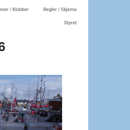
er / Klubber
Regler / Skjema
Styret
6