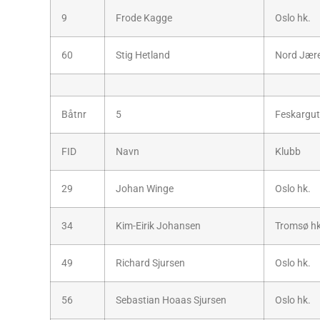
9
Frode Kagge
Oslo hk.
60
Stig Hetland
Nord Jære
Båtnr
5
Feskargu
FID
Navn
Klubb
29
Johan Winge
Oslo hk.
34
Kim-Eirik Johansen
Tromsø hk
49
Richard Sjursen
Oslo hk.
56
Sebastian Hoaas Sjursen
Oslo hk.