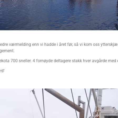
re værmelding enn vi hadde i året før, så vi kom oss ytterskjærs
ngement.
ekota 700 sneller. 4 fornøyde deltagere stakk hver avgårde med e
BHF