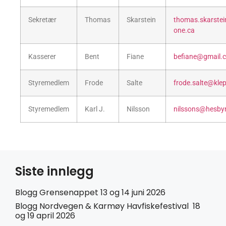
Sekretær
Thomas
Skarstein
thomas.skarstei
one.ca
Kasserer
Bent
Fiane
befiane@gmail.
Styremedlem
Frode
Salte
frode.salte@kle
Styremedlem
Karl J.
Nilsson
nilssons@hesby
Siste innlegg
Blogg Grensenappet 13 og 14 juni 2026
Blogg Nordvegen & Karmøy Havfiskefestival 18
og 19 april 2026