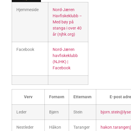
Hjemmeside
Nord-Jæren
Havfiskeklubb –
Med bøy på
stanga i over 40
år (njhk.org)
Facebook
Nord-Jæren
havfiskeklubb
(NJHK) |
Facebook
Verv
Fornavn
Etternavn
E-post adr
Leder
Bjørn
Stein
bjorn.stein@lyse
Nestleder
Håkon
Taranger
hakon.taranger@