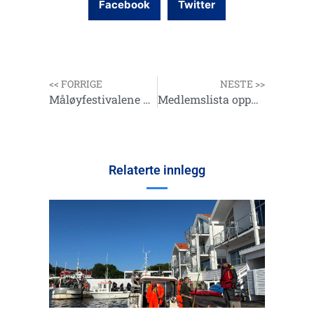
Facebook
Twitter
<< FORRIGE
NESTE >>
Måløyfestivalene 2015
Medlemslista oppdatert pr. 10.08.2015. Klubbene bes sjekke sine medlemslister
Relaterte innlegg