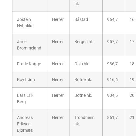
hk.
Jostein
Herrer
Båstad
964,7
16
Nybakke
Jarle
Herrer
Bergen hf.
957,7
17
Brommeland
Frode Kagge
Herrer
Oslo hk.
936,7
18
Roy Lønn
Herrer
Botne hk.
916,6
19
Lars Erik
Herrer
Botne hk.
904,5
20
Berg
Andreas
Herrer
Trondheim
861,7
21
Eriksen
hk.
Bjørnæs