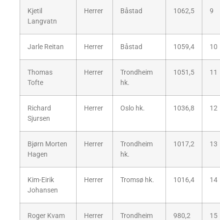
Kjetil
Herrer
Båstad
1062,5
9
Langvatn
Jarle Reitan
Herrer
Båstad
1059,4
10
Thomas
Herrer
Trondheim
1051,5
11
Tofte
hk.
Richard
Herrer
Oslo hk.
1036,8
12
Sjursen
Bjørn Morten
Herrer
Trondheim
1017,2
13
Hagen
hk.
Kim-Eirik
Herrer
Tromsø hk.
1016,4
14
Johansen
Roger Kvam
Herrer
Trondheim
980,2
15