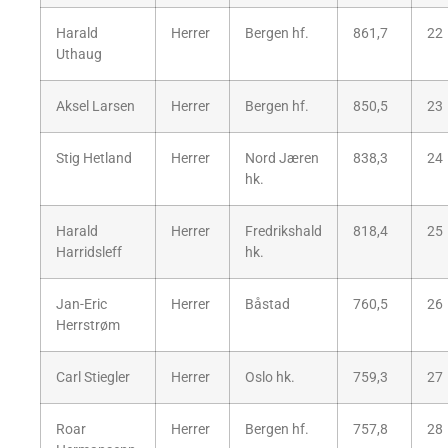
Harald
Herrer
Bergen hf.
861,7
22
Uthaug
Aksel Larsen
Herrer
Bergen hf.
850,5
23
Stig Hetland
Herrer
Nord Jæren
838,3
24
hk.
Harald
Herrer
Fredrikshald
818,4
25
Harridsleff
hk.
Jan-Eric
Herrer
Båstad
760,5
26
Herrstrøm
Carl Stiegler
Herrer
Oslo hk.
759,3
27
Roar
Herrer
Bergen hf.
757,8
28