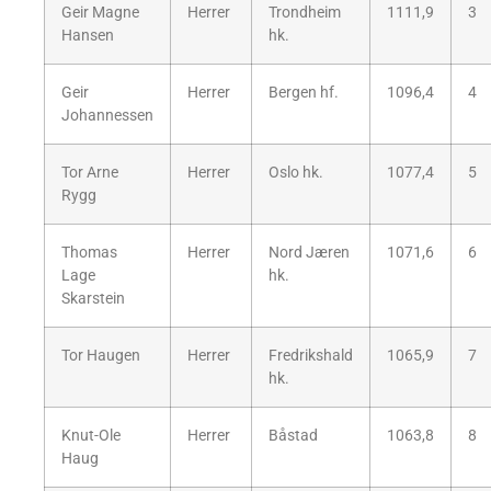
Geir Magne
Herrer
Trondheim
1111,9
3
Hansen
hk.
Geir
Herrer
Bergen hf.
1096,4
4
Johannessen
Tor Arne
Herrer
Oslo hk.
1077,4
5
Rygg
Thomas
Herrer
Nord Jæren
1071,6
6
Lage
hk.
Skarstein
Tor Haugen
Herrer
Fredrikshald
1065,9
7
hk.
Knut-Ole
Herrer
Båstad
1063,8
8
Haug