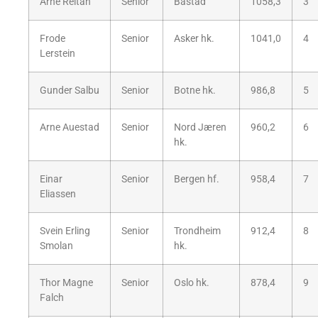
Arne Reitan
Senior
Båstad
1058,3
3
Frode
Senior
Asker hk.
1041,0
4
Lerstein
Gunder Salbu
Senior
Botne hk.
986,8
5
Arne Auestad
Senior
Nord Jæren
960,2
6
hk.
Einar
Senior
Bergen hf.
958,4
7
Eliassen
Svein Erling
Senior
Trondheim
912,4
8
Smolan
hk.
Thor Magne
Senior
Oslo hk.
878,4
9
Falch