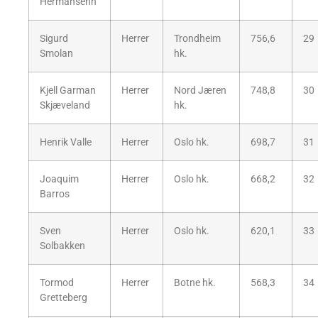
Hermansenn
Sigurd
Herrer
Trondheim
756,6
29
Smolan
hk.
Kjell Garman
Herrer
Nord Jæren
748,8
30
Skjæveland
hk.
Henrik Valle
Herrer
Oslo hk.
698,7
31
Joaquim
Herrer
Oslo hk.
668,2
32
Barros
Sven
Herrer
Oslo hk.
620,1
33
Solbakken
Tormod
Herrer
Botne hk.
568,3
34
Gretteberg