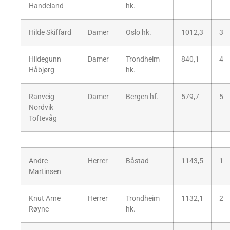
Handeland
hk.
Hilde Skiffard
Damer
Oslo hk.
1012,3
3
Hildegunn
Damer
Trondheim
840,1
4
Håbjørg
hk.
Ranveig
Damer
Bergen hf.
579,7
5
Nordvik
Toftevåg
Andre
Herrer
Båstad
1143,5
1
Martinsen
Knut Arne
Herrer
Trondheim
1132,1
2
Røyne
hk.