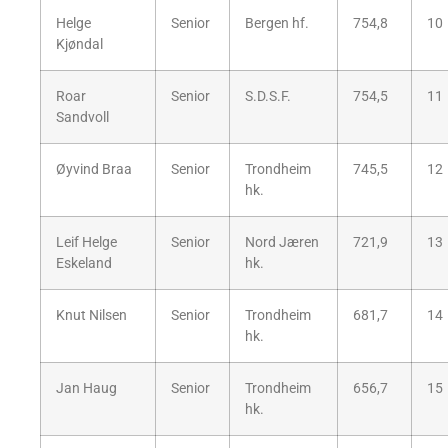
Helge
Senior
Bergen hf.
754,8
10
Kjøndal
Roar
Senior
S.D.S.F.
754,5
11
Sandvoll
Øyvind Braa
Senior
Trondheim
745,5
12
hk.
Leif Helge
Senior
Nord Jæren
721,9
13
Eskeland
hk.
Knut Nilsen
Senior
Trondheim
681,7
14
hk.
Jan Haug
Senior
Trondheim
656,7
15
hk.