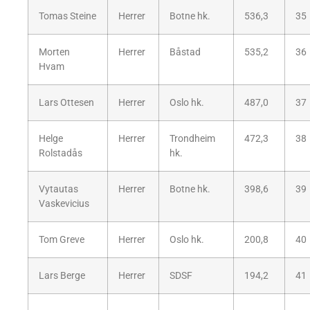
Tomas Steine
Herrer
Botne hk.
536,3
35
Morten
Herrer
Båstad
535,2
36
Hvam
Lars Ottesen
Herrer
Oslo hk.
487,0
37
Helge
Herrer
Trondheim
472,3
38
Rolstadås
hk.
Vytautas
Herrer
Botne hk.
398,6
39
Vaskevicius
Tom Greve
Herrer
Oslo hk.
200,8
40
Lars Berge
Herrer
SDSF
194,2
41